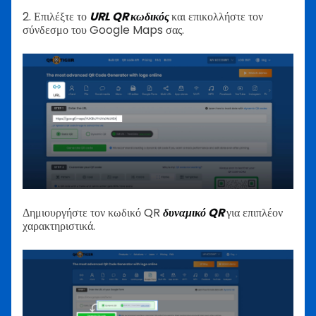
2. Επιλέξτε το
URL QR κωδικός
και επικολλήστε τον
σύνδεσμο του Google Maps σας.
Δημιουργήστε τον κωδικό QR
δυναμικό QR
για επιπλέον
χαρακτηριστικά.