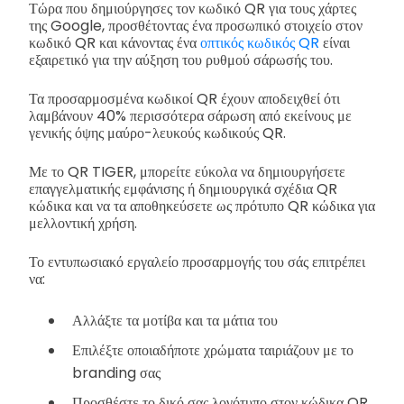
Τώρα που δημιούργησες τον κωδικό QR για τους χάρτες
της Google, προσθέτοντας ένα προσωπικό στοιχείο στον
κωδικό QR και κάνοντας ένα
οπτικός κωδικός QR
είναι
εξαιρετικό για την αύξηση του ρυθμού σάρωσής του.
Τα προσαρμοσμένα κωδικοί QR έχουν αποδειχθεί ότι
λαμβάνουν 40% περισσότερα σάρωση από εκείνους με
γενικής όψης μαύρο-λευκούς κωδικούς QR.
Με το QR TIGER, μπορείτε εύκολα να δημιουργήσετε
επαγγελματικής εμφάνισης ή δημιουργικά σχέδια QR
κώδικα και να τα αποθηκεύσετε ως πρότυπο QR κώδικα για
μελλοντική χρήση.
Το εντυπωσιακό εργαλείο προσαρμογής του σάς επιτρέπει
να:
Αλλάξτε τα μοτίβα και τα μάτια του
Επιλέξτε οποιαδήποτε χρώματα ταιριάζουν με το
branding σας
Προσθέστε το δικό σας λογότυπο στον κώδικα QR