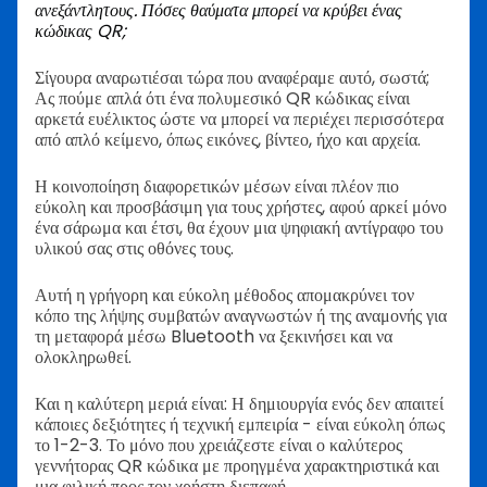
ανεξάντλητους. Πόσες θαύματα μπορεί να κρύβει ένας
κώδικας QR;
Σίγουρα αναρωτιέσαι τώρα που αναφέραμε αυτό, σωστά;
Ας πούμε απλά ότι ένα πολυμεσικό QR κώδικας είναι
αρκετά ευέλικτος ώστε να μπορεί να περιέχει περισσότερα
από απλό κείμενο, όπως εικόνες, βίντεο, ήχο και αρχεία.
Η κοινοποίηση διαφορετικών μέσων είναι πλέον πιο
εύκολη και προσβάσιμη για τους χρήστες, αφού αρκεί μόνο
ένα σάρωμα και έτσι, θα έχουν μια ψηφιακή αντίγραφο του
υλικού σας στις οθόνες τους.
Αυτή η γρήγορη και εύκολη μέθοδος απομακρύνει τον
κόπο της λήψης συμβατών αναγνωστών ή της αναμονής για
τη μεταφορά μέσω Bluetooth να ξεκινήσει και να
ολοκληρωθεί.
Και η καλύτερη μεριά είναι: Η δημιουργία ενός δεν απαιτεί
κάποιες δεξιότητες ή τεχνική εμπειρία - είναι εύκολη όπως
το 1-2-3. Το μόνο που χρειάζεστε είναι ο καλύτερος
γεννήτορας QR κώδικα με προηγμένα χαρακτηριστικά και
μια φιλική προς τον χρήστη διεπαφή.