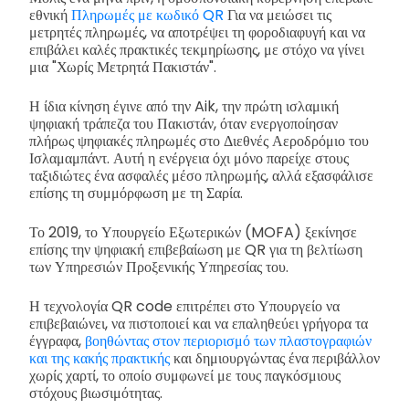
εθνική
Πληρωμές με κωδικό QR
Για να μειώσει τις
μετρητές πληρωμές, να αποτρέψει τη φοροδιαφυγή και να
επιβάλει καλές πρακτικές τεκμηρίωσης, με στόχο να γίνει
μια "Χωρίς Μετρητά Πακιστάν".
Η ίδια κίνηση έγινε από την Aik, την πρώτη ισλαμική
ψηφιακή τράπεζα του Πακιστάν, όταν ενεργοποίησαν
πλήρως ψηφιακές πληρωμές στο Διεθνές Αεροδρόμιο του
Ισλαμαμπάντ. Αυτή η ενέργεια όχι μόνο παρείχε στους
ταξιδιώτες ένα ασφαλές μέσο πληρωμής, αλλά εξασφάλισε
επίσης τη συμμόρφωση με τη Σαρία.
Το 2019, το Υπουργείο Εξωτερικών (MOFA) ξεκίνησε
επίσης την ψηφιακή επιβεβαίωση με QR για τη βελτίωση
των Υπηρεσιών Προξενικής Υπηρεσίας του.
Η τεχνολογία QR code επιτρέπει στο Υπουργείο να
επιβεβαιώνει, να πιστοποιεί και να επαληθεύει γρήγορα τα
έγγραφα,
βοηθώντας στον περιορισμό των πλαστογραφιών
και της κακής πρακτικής
και δημιουργώντας ένα περιβάλλον
χωρίς χαρτί, το οποίο συμφωνεί με τους παγκόσμιους
στόχους βιωσιμότητας.