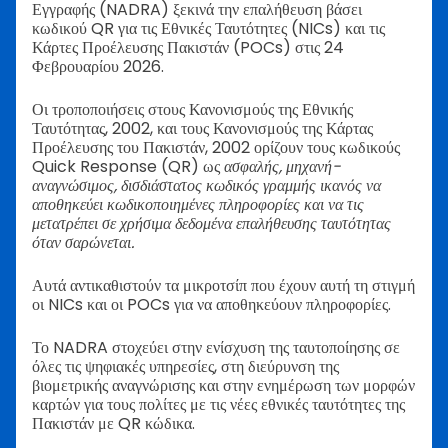
Εγγραφής (NADRA) ξεκινά την επαλήθευση βάσει
κωδικού QR για τις Εθνικές Ταυτότητες (NICs) και τις
Κάρτες Προέλευσης Πακιστάν (POCs) στις 24
Φεβρουαρίου 2026.
Οι τροποποιήσεις στους Κανονισμούς της Εθνικής
Ταυτότητας, 2002, και τους Κανονισμούς της Κάρτας
Προέλευσης του Πακιστάν, 2002 ορίζουν τους κωδικούς
Quick Response (QR) ως
ασφαλής, μηχανή-
αναγνώσιμος, δισδιάστατος κωδικός γραμμής ικανός να
αποθηκεύει κωδικοποιημένες πληροφορίες και να τις
μετατρέπει σε χρήσιμα δεδομένα επαλήθευσης ταυτότητας
όταν σαρώνεται.
Αυτά αντικαθιστούν τα μικροτσίπ που έχουν αυτή τη στιγμή
οι NICs και οι POCs για να αποθηκεύουν πληροφορίες.
Το NADRA στοχεύει στην ενίσχυση της ταυτοποίησης σε
όλες τις ψηφιακές υπηρεσίες, στη διεύρυνση της
βιομετρικής αναγνώρισης και στην ενημέρωση των μορφών
καρτών για τους πολίτες με τις νέες εθνικές ταυτότητες της
Πακιστάν με QR κώδικα.