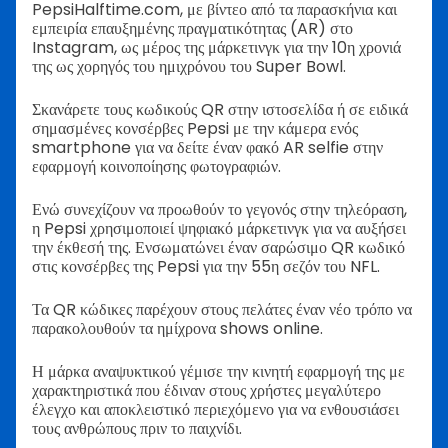
PepsiHalftime.com, με βίντεο από τα παρασκήνια και
εμπειρία επαυξημένης πραγματικότητας (AR) στο
Instagram, ως μέρος της μάρκετινγκ για την 10η χρονιά
της ως χορηγός του ημιχρόνου του Super Bowl.
Σκανάρετε τους κωδικούς QR στην ιστοσελίδα ή σε ειδικά
σημασμένες κονσέρβες Pepsi με την κάμερα ενός
smartphone για να δείτε έναν φακό AR selfie στην
εφαρμογή κοινοποίησης φωτογραφιών.
Ενώ συνεχίζουν να προωθούν το γεγονός στην τηλεόραση,
η Pepsi χρησιμοποιεί ψηφιακό μάρκετινγκ για να αυξήσει
την έκθεσή της. Ενσωματώνει έναν σαρώσιμο QR κωδικό
στις κονσέρβες της Pepsi για την 55η σεζόν του NFL.
Τα QR κώδικες παρέχουν στους πελάτες έναν νέο τρόπο να
παρακολουθούν τα ημίχρονα shows online.
Η μάρκα αναψυκτικού γέμισε την κινητή εφαρμογή της με
χαρακτηριστικά που έδιναν στους χρήστες μεγαλύτερο
έλεγχο και αποκλειστικό περιεχόμενο για να ενθουσιάσει
τους ανθρώπους πριν το παιχνίδι.