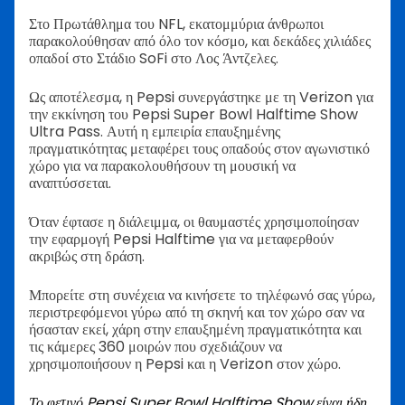
Στο Πρωτάθλημα του NFL, εκατομμύρια άνθρωποι
παρακολούθησαν από όλο τον κόσμο, και δεκάδες χιλιάδες
οπαδοί στο Στάδιο SoFi στο Λος Άντζελες.
Ως αποτέλεσμα, η Pepsi συνεργάστηκε με τη Verizon για
την εκκίνηση του Pepsi Super Bowl Halftime Show
Ultra Pass. Αυτή η εμπειρία επαυξημένης
πραγματικότητας μεταφέρει τους οπαδούς στον αγωνιστικό
χώρο για να παρακολουθήσουν τη μουσική να
αναπτύσσεται.
Όταν έφτασε η διάλειμμα, οι θαυμαστές χρησιμοποίησαν
την εφαρμογή Pepsi Halftime για να μεταφερθούν
ακριβώς στη δράση.
Μπορείτε στη συνέχεια να κινήσετε το τηλέφωνό σας γύρω,
περιστρεφόμενοι γύρω από τη σκηνή και τον χώρο σαν να
ήσασταν εκεί, χάρη στην επαυξημένη πραγματικότητα και
τις κάμερες 360 μοιρών που σχεδιάζουν να
χρησιμοποιήσουν η Pepsi και η Verizon στον χώρο.
Το φετινό Pepsi Super Bowl Halftime Show είναι ήδη