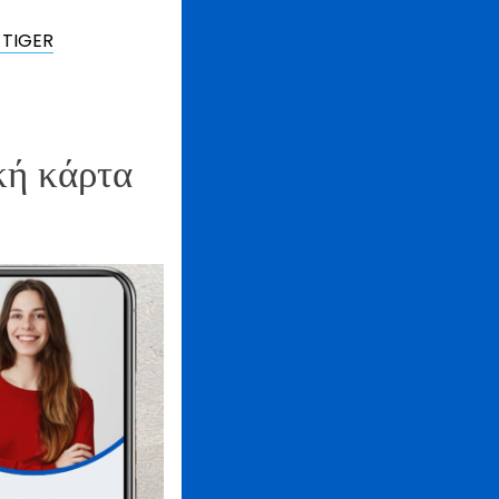
R TIGER
κή κάρτα