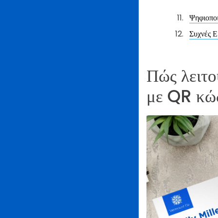
Ψηφιοποι
Συχνές Ε
Πώς λειτο
με QR κώ