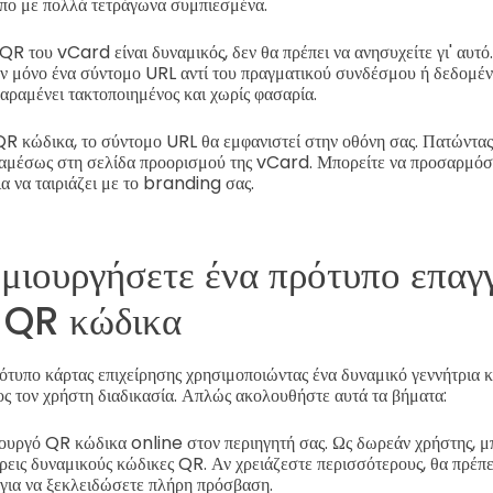
πο με πολλά τετράγωνα συμπιεσμένα.
R του vCard είναι δυναμικός, δεν θα πρέπει να ανησυχείτε γι' αυτό
 μόνο ένα σύντομο URL αντί του πραγματικού συνδέσμου ή δεδομέν
αραμένει τακτοποιημένος και χωρίς φασαρία.
R κώδικα, το σύντομο URL θα εμφανιστεί στην οθόνη σας. Πατώντας
 αμέσως στη σελίδα προορισμού της vCard.
Μπορείτε να προσαρμόσε
α να ταιριάζει με το branding σας.
μιουργήσετε ένα πρότυπο επαγ
ε QR κώδικα
τυπο κάρτας επιχείρησης χρησιμοποιώντας ένα δυναμικό γεννήτρια κ
ος τον χρήστη διαδικασία. Απλώς ακολουθήστε αυτά τα βήματα:
ιουργό QR κώδικα online στον περιηγητή σας. Ως δωρεάν χρήστης, μ
ρεις δυναμικούς κώδικες QR. Αν χρειάζεστε περισσότερους, θα πρέπε
για να ξεκλειδώσετε πλήρη πρόσβαση.