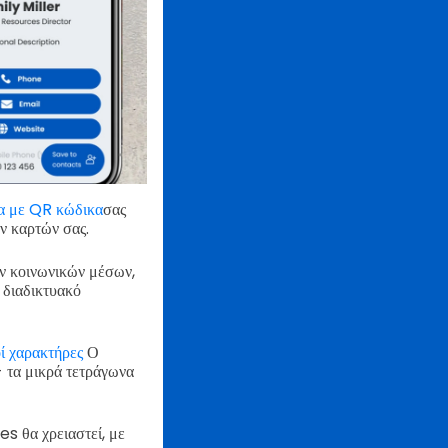
α με QR κώδικα
σας
ων καρτών σας.
ν κοινωνικών μέσων,
 διαδικτυακό
οί χαρακτήρες
Ο
 τα μικρά τετράγωνα
s θα χρειαστεί, με