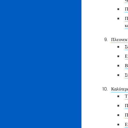
Π
Π
κ
Πλεονεκτ
Σ
Ε
Β
Σ
Καλύτερε
Τ
Π
Π
Ε