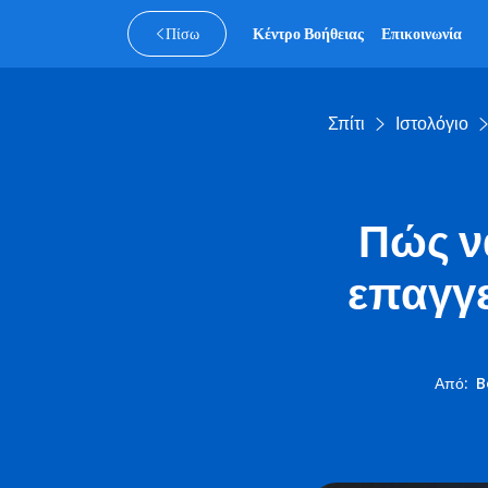
Πίσω
Κέντρο Βοήθειας
Επικοινωνία
Σπίτι
Ιστολόγιο
Πώς ν
επαγγε
Από
:
B