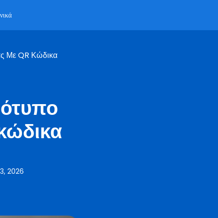
νικά
ας Με QR Κώδικα
ρότυπο
 κώδικα
3, 2026