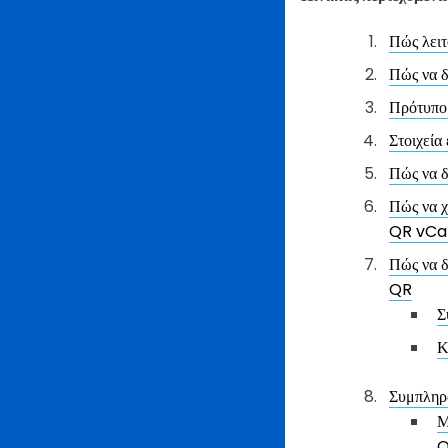
Πώς λειτ
Πώς να δ
Πρότυπο 
Στοιχεία
Πώς να δ
Πώς να χ
QR vCa
Πώς να δ
QR
Σ
Κ
Συμπληρώ
Μ
Q