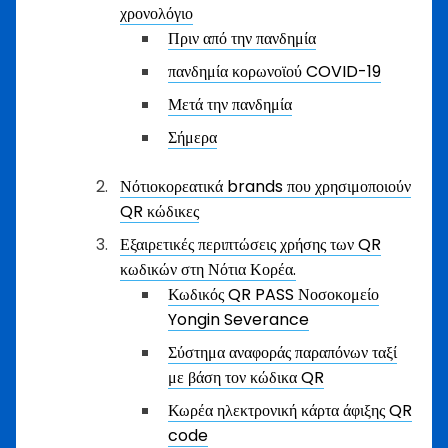
χρονολόγιο
Πριν από την πανδημία
πανδημία κορωνοϊού COVID-19
Μετά την πανδημία
Σήμερα
Νότιοκορεατικά brands που χρησιμοποιούν
QR κώδικες
Εξαιρετικές περιπτώσεις χρήσης των QR
κωδικών στη Νότια Κορέα.
Κωδικός QR PASS Νοσοκομείο
Yongin Severance
Σύστημα αναφοράς παραπόνων ταξί
με βάση τον κώδικα QR
Κωρέα ηλεκτρονική κάρτα άφιξης QR
code