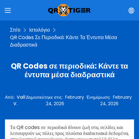
Σπίτι
Ιστολόγιο
QR Codes Σε Περιοδικά: Κάντε Τα Έντυπα Μέσα
Διαδραστικά
QR Codes σε περιοδικά: Κάντε τα
έντυπα μέσα διαδραστικά
Από
:
Vall
Δημοσιεύτηκε στις
:
February
Ενημέρωση
:
February
V.
24, 2026
24, 2026
Τα QR codes σε περιοδικά δίνουν ζωή στις σελίδες και
λειτουργούν ως πύλες προς πλούσια διαδικτυακά δεδομένα,