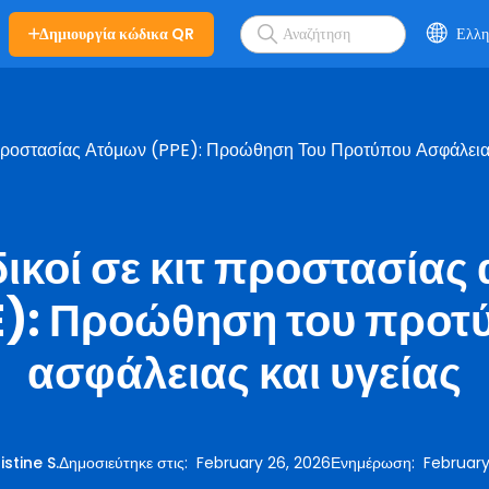
Δημιουργία κώδικα QR
Ελλη
Προστασίας Ατόμων (PPE): Προώθηση Του Προτύπου Ασφάλειας
ικοί σε κιτ προστασίας
E): Προώθηση του προτ
ασφάλειας και υγείας
istine S.
Δημοσιεύτηκε στις
:
February 26, 2026
Ενημέρωση
:
February