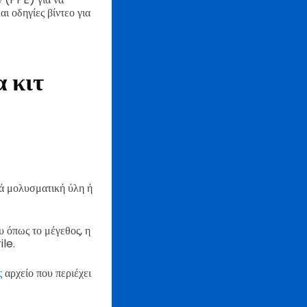
ι οδηγίες βίντεο για
 κιτ
κά μολυσματική ύλη ή
υ όπως το μέγεθος, η
ile.
ς
αρχείο που περιέχει