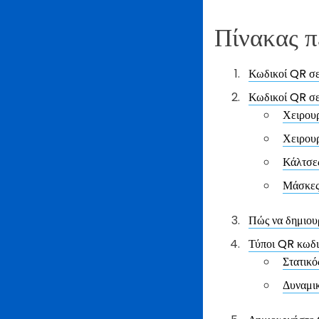
Πίνακας π
Κωδικοί QR σε
Κωδικοί QR σε
Χειρουρ
Χειρουρ
Κάλτσε
Μάσκες
Πώς να δημιου
Τύποι QR κωδι
Στατικ
Δυναμι