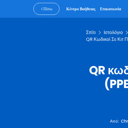
Πίσω
Κέντρο Βοήθειας
Επικοινωνία
Σπίτι
Ιστολόγιο
QR Κωδικοί Σε Κιτ 
QR κωδ
(PP
Από
:
Chr