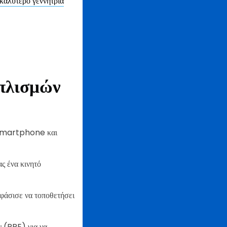
καλύτερο γεννήτρια
οπλισμών
ν smartphone και
ς ένα κινητό
φάσισε να τοποθετήσει
 (PPE) για να