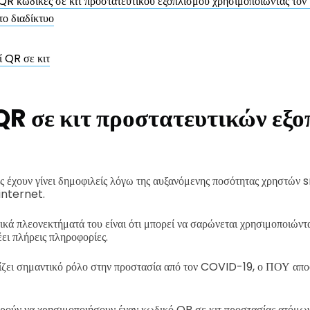
R κώδικες σε κιτ προστατευτικού εξοπλισμού χρησιμοποιώντας τον 
ο διαδίκτυο
 QR σε κιτ
QR σε κιτ προστατευτικών εξ
ς έχουν γίνει δημοφιλείς λόγω της αυξανόμενης ποσότητας χρηστώ
internet.
ικά πλεονεκτήματά του είναι ότι μπορεί να σαρώνεται χρησιμοποιώντα
ει πλήρεις πληροφορίες.
ίζει σημαντικό ρόλο στην προστασία από τον COVID-19, ο ΠΟΥ απο
ρούν να χρησιμοποιήσουν έναν κωδικό QR σε κιτ προστασίας ατόμων