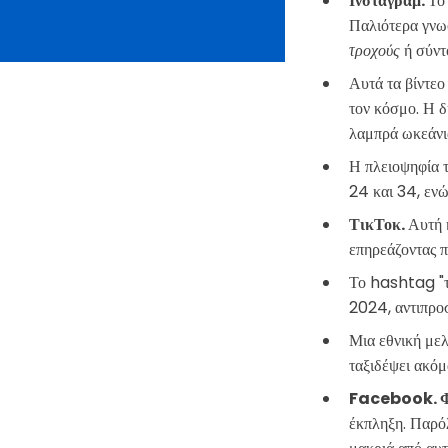
Ινσταγραμ.
Το
Παλιότερα γνω
τροχούς
ή σύντ
Αυτά τα βίντεο
τον κόσμο. Η δ
λαμπρά ωκεάνια
Η πλειοψηφία τ
24 και 34, ενώ
ΤικΤοκ.
Αυτή 
επηρεάζοντας 
Το hashtag "τα
2024, αντιπροσ
Μια εθνική με
ταξιδέψει ακόμ
Facebook. Φ
έκπληξη. Παρόλ