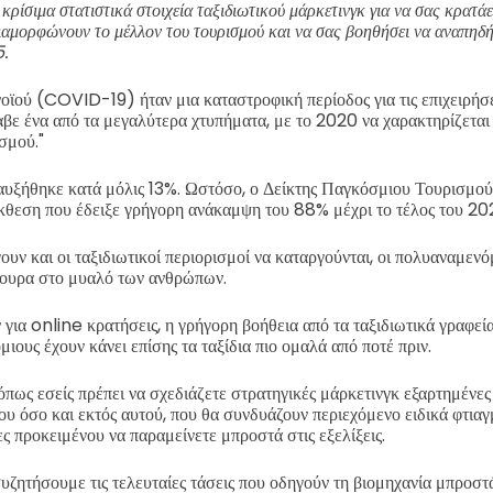
ρίσιμα στατιστικά στοιχεία ταξιδιωτικού μάρκετινγκ για να σας κρατάει
διαμορφώνουν το μέλλον του τουρισμού και να σας βοηθήσει να αναπηδήσ
.
ϊού (COVID-19) ήταν μια καταστροφική περίοδος για τις επιχειρήσει
αβε ένα από τα μεγαλύτερα χτυπήματα, με το 2020 να χαρακτηρίζεται 
σμού."
 αυξήθηκε κατά μόλις 13%. Ωστόσο, ο Δείκτης Παγκόσμιου Τουρισ
κθεση που έδειξε γρήγορη ανάκαμψη του 88% μέχρι το τέλος του 20
ουν και οι ταξιδιωτικοί περιορισμοί να καταργούνται, οι πολυαναμεν
ίγουρα στο μυαλό των ανθρώπων.
για online κρατήσεις, η γρήγορη βοήθεια από τα ταξιδιωτικά γραφεία,
ιους έχουν κάνει επίσης τα ταξίδια πιο ομαλά από ποτέ πριν.
όπως εσείς πρέπει να σχεδιάζετε στρατηγικές μάρκετινγκ εξαρτημένες
ου όσο και εκτός αυτού, που θα συνδυάζουν περιεχόμενο ειδικά φτιαγμ
ες προκειμένου να παραμείνετε μπροστά στις εξελίξεις.
συζητήσουμε τις τελευταίες τάσεις που οδηγούν τη βιομηχανία μπροσ