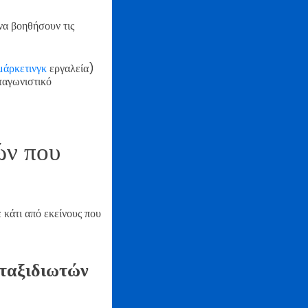
να βοηθήσουν τις
μάρκετινγκ
εργαλεία)
ταγωνιστικό
ών που
ε κάτι από εκείνους που
 ταξιδιωτών