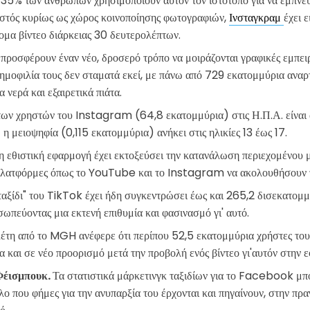
 35% των ανθρώπων χρησιμοποιούν αυτόν τον ιστότοπο για να εμπνευσ
στός κυρίως ως χώρος κοινοποίησης φωτογραφιών,
Ινσταγκραμ
έχει 
ομα βίντεο διάρκειας 30 δευτερολέπτων.
 προσφέρουν έναν νέο, δροσερό τρόπο να μοιράζονται γραφικές εμπειρ
ημοφιλία τους δεν σταματά εκεί, με πάνω από 729 εκατομμύρια αναρτ
 νερά και εξαιρετικά πιάτα.
ων χρηστών του Instagram (64,8 εκατομμύρια) στις Η.Π.Α. είναι α
 η μειοψηφία (0,115 εκατομμύρια) ανήκει στις ηλικίες 13 έως 17.
η εθιστική εφαρμογή έχει εκτοξεύσει την κατανάλωση περιεχομένου μ
πλατφόρμες όπως το YouTube και το Instagram να ακολουθήσουν τ
ξίδι" του TikTok έχει ήδη συγκεντρώσει έως και 265,2 δισεκατομμ
ωπεύοντας μια εκτενή επιθυμία και φασινασμό γι' αυτό.
λέτη από το MGH ανέφερε ότι περίπου 52,5 εκατομμύρια χρήστες το
α και σε νέο προορισμό μετά την προβολή ενός βίντεο γι'αυτόν στην 
έισμπουκ.
Τα στατιστικά μάρκετινγκ ταξιδίων για το Facebook μπ
ο που φήμες για την ανυπαρξία του έρχονται και πηγαίνουν, στην πρα