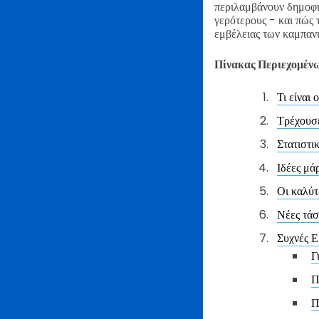
περιλαμβάνουν δημοφι
γερότερους - και πώς
εμβέλειας των καμπανι
Πίνακας Περιεχομέν
Τι είναι 
Τρέχουσε
Στατιστι
Ιδέες μάρ
Οι καλύτ
Νέες τάσε
Συχνές Ε
Γ
Π
Π