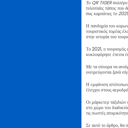
Το QR TIGER συλλέγει κ
τελευταίες τάσεις που 
σας καμπάνιες το 2025
Η πανδημία του κορωνο
τουριστικός τομέας έλ
στην ιστορία του τουρι
Το 2021, ο τουρισμός
κυκλοφόρησε έπειτα έ
Με τα σύνορα να ανοίγ
ονειρεύγονται ξανά σ
Η εμφάνιση ιστότοπων 
έλεγχοι στους αεροδρόμ
Οι μάρκετερ ταξιδιών 
στο χώρο του διαδικτύ
τις σωστές ατομικότητ
Σε αυτό το άρθρο, θα 