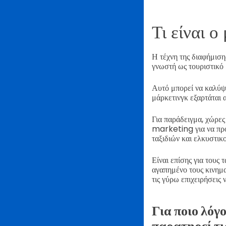
Τι είναι ο
Η τέχνη της διαφήμιση
γνωστή ως τουριστικό 
Αυτό μπορεί να καλύψε
μάρκετινγκ εξαρτάται α
Για παράδειγμα, χώρες
marketing για να προ
ταξιδιών και ελκυστι
Είναι επίσης για τους 
αγαπημένο τους κινημα
τις γύρω επιχειρήσεις
Για ποιο λόγ
παρατηρεί τι