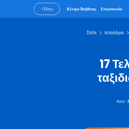
Πίσω
Κέντρο Βοήθειας
Επικοινωνία
Σπίτι
Ιστολόγιο
17 Τε
ταξιδ
Από
: