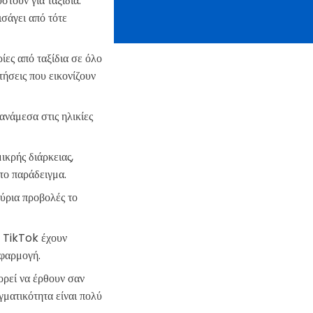
τούν για ταξίδια.
εισάγει από τότε
ίες από ταξίδια σε όλο
ήσεις που εικονίζουν
νάμεσα στις ηλικίες
ικρής διάρκειας,
ο παράδειγμα.
ύρια προβολές το
υ TikTok έχουν
εφαρμογή.
ορεί να έρθουν σαν
γματικότητα είναι πολύ