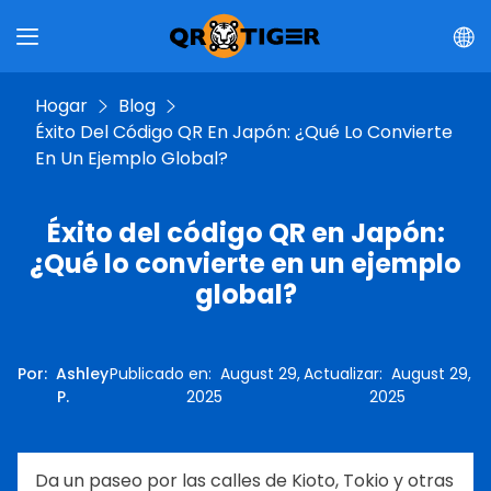
Hogar
Blog
Éxito Del Código QR En Japón: ¿Qué Lo Convierte
En Un Ejemplo Global?
Éxito del código QR en Japón:
¿Qué lo convierte en un ejemplo
global?
Por
:
Ashley
Publicado en
:
August 29,
Actualizar
:
August 29,
P.
2025
2025
Da un paseo por las calles de Kioto, Tokio y otras