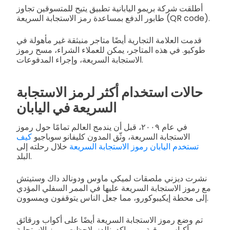
أطلقت شركة بريمو اليابانية تطبيق يتيح للمتسوقين تجاوز
طابور الدفع بمساعدة رمز الاستجابة السريعة (QR code).
قدمت العلامة التجارية أيضًا متاجر منبثقة غير مأهولة في
طوكيو. في هذه المتاجر، يمكن للعملاء الشراء، مسح رموز
الاستجابة السريعة، وإجراء المدفوعات.
حالات استخدام أكثر لرمز الاستجابة
السريعة في اليابان
في عام ٢٠٠٩، قبل أن يندمج العالم تمامًا حول رموز
الاستجابة السريعة، وثّق المدون كليفانو سوباجيو
كيف
تستخدم اليابان رموز الاستجابة السريعة
خلال رحلته إلى
البلد.
نشرت ديزني ملصقات لميكي ماوس ودونالد داك وستيتش
مع رموز الاستجابة السريعة عليها في الممر السفلي المؤدي
إلى محطة إيكيبوكورو، مما جعل الناس يتوقفون ويمسوون.
تم وضع رموز الاستجابة السريعة أيضًا على أكواب ورقائق
وأكياس ورقية من ماكدونالدز. لاحظت رموز الاستجابة