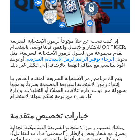
إذا كنت تبحث عن حلاً موثوقاً لرموز الاستجابة السريعة
للابتكار والاتصال والنمو، فإننا نوصي باستخدام QR TIGER.
يقدم مجموعة من الحلول لرموز الاستجابة السريعة، مثل
تحويل
الرجاء توفير الرابط لرمز الاستجابة السريعة.
أو توليد
كود يتناسب مع بطاقة الفِسا، بالإضافة إلى الكثير غير ذلك!
يتيح لك برنامج رمز الاستجابة السريعة المتقدم الخاص بنا
إنشاء رموز الاستجابة السريعة المصممة بصرياً، ودمجها
بسهولة مع أدوات إدارة علاقات العملاء أو التحليلات، وإدارة
كل شيء من لوحة تحكم سهلة الاستخدام.
خيارات تخصيص متقدمة
يمكنك تصميم رموز الاستجابة السريعة الديناميكية الجذابة
بصريًا مع شعار ونص بالإطار ("امسحني" نداءات للتفاعل)،
وأشكال عيون فريدة وأنماط وألوان تتماشى مع العلامة