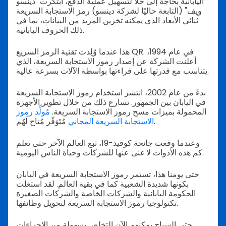
اليابانية بحاجة إلى حلاً لتسهيل عملية الدفع، ابتكرت "دينسو
ويف" (التابعة حاليًا لشركة دينسو) رمز الاستجابة السريعة
ثنائي الأبعاد الذي يمكنه تخزين المزيد من البيانات، بما في
ذلك الحروف اليابانية.
هذا عندما وُلِدت تقنية الرمز السريع QR. في عام 1994،
أعلنت الشركة عن إصدار رموز الاستجابة السريعة، الذي
يتناسب مع قدرتها على قراءتها بواسطة الآلات بسرعة عالية.
بدءً من عام 2002، انتشر استخدام رموز الاستجابة السريعة
في اليابان بين الجمهور. تسارع ذلك من خلال تطوير الأجهزة
المحمولة بميزات مسح رموز الاستجابة السريعة.
مُولِّد رموز
مُتَوَفّر مُتاح لَهُم.
الاستجابة السريعة المجاني
وعندما وقعت جائحة كوفيد-19، تبع العالم الآخر حتى تعلم
كم هذه الأدوات لا غنى عنها للشركات وحياة الناس اليومية.
حتى يومنا هذا، تستمر رموز الاستجابة السريعة في اليابان
بكونها شديدة الشعبية كما في بقية العالم. لقد استغلت
الحكومة اليابانية والشركات الخاصة والشركات الصغيرة
تكنولوجيا رموز الاستجابة السريعة لتحويل وظائفها.
حتى السياح يمكنهم الآن التخلص بسهولة من الإجراءات