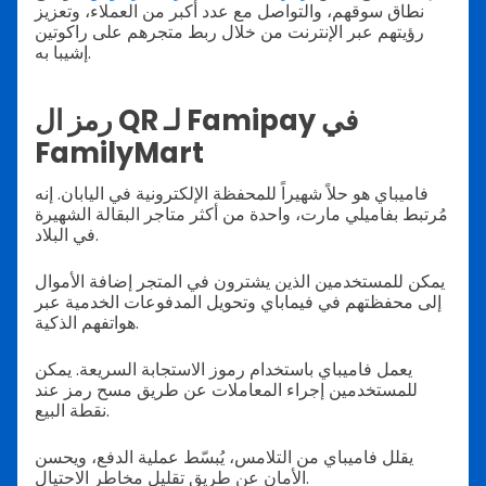
نطاق سوقهم، والتواصل مع عدد أكبر من العملاء، وتعزيز
رؤيتهم عبر الإنترنت من خلال ربط متجرهم على راكوتين
إشيبا به.
رمز ال QR لـ Famipay في
FamilyMart
فاميباي هو حلاً شهيراً للمحفظة الإلكترونية في اليابان. إنه
مُرتبط بفاميلي مارت، واحدة من أكثر متاجر البقالة الشهيرة
في البلاد.
يمكن للمستخدمين الذين يشترون في المتجر إضافة الأموال
إلى محفظتهم في فيماباي وتحويل المدفوعات الخدمية عبر
هواتفهم الذكية.
يعمل فاميباي باستخدام رموز الاستجابة السريعة. يمكن
للمستخدمين إجراء المعاملات عن طريق مسح رمز عند
نقطة البيع.
يقلل فاميباي من التلامس، يُبسّط عملية الدفع، ويحسن
الأمان عن طريق تقليل مخاطر الاحتيال.