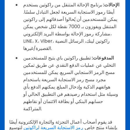
الإحالات:
برنامج الإحالة المتنقل من راكوتين يستخدم
أيضًا رموز الاستجابة السريعة لجعل التبادل سلسًا.
يمكن للمستخدمين أن يُحالوا أصدقائهم إلى راكوتين
المتنقل ويفوزون بـ 7000 نقطة لكل شخص. يمكن
مشاركة رموز الإحالة بواسطة البريد الإلكتروني،
LINE، X، Viber، راكوتين لينك، الرسائل النصية
القصيرة/غيرها.
المدفوعات:
تطبيق راكوتين باي يتيح للمستخدمين
التخلي عن عمليات الدفع النقدي عن طريق تمكين
مسح الرمز الاستجابي السريع. يمكن للمستخدمين
مجرد مسح رمز الاستجابة السريعة باستخدام
هواتفهم الذكية وإدخال المبلغ. يمكنهم الدفع بأي
وسيلة مثل استخدام رصيدهم في التطبيق الحالي أو
حسابهم البنكي أو بطاقة الائتمان أو نقاطهم
المتراكمة.
قد يقوم أصحاب أعمال التجزئة والتجارة الإلكترونية أيضًا
بإنشاء منتج خاص.
رمز الاستجابة السريعة لراكوتين
لتوسيع