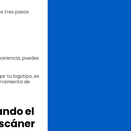
s tres pasos:
apariencia, puedes
r tu logotipo, es
erramienta de
ndo el
scáner