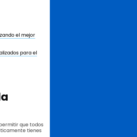
izando el mejor
lizados para el
la
permitir que todos
áticamente tienes