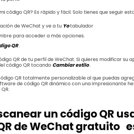
 código QR? Es rápido y fácil. Solo tienes que seguir esto
cación de WeChat y ve a tu
Yo
tabulador
mbre para acceder a más opciones.
digo QR
.
 código QR de tu perfil de WeChat. Si quieres modificar su 
del código QR tocando
Cambiar estilo
.
código QR totalmente personalizable al que puedas agrega
 software de código QR dinámico con una impresionante h
 QR.
canear un código QR usa
QR de WeChat gratuito
e