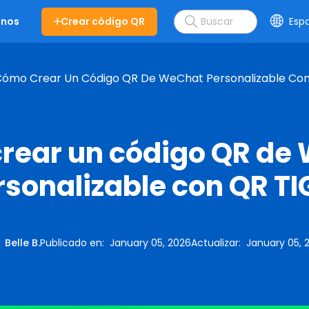
Crear código QR
Esp
enos
ómo Crear Un Código QR De WeChat Personalizable Con
rear un código QR de
rsonalizable con QR TI
:
Belle B.
Publicado en
:
January 05, 2026
Actualizar
:
January 05, 