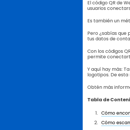
El código QR de We
usuarios conectar
Es también un mét
Pero ¿sabías que p
tus datos de conta
Con los códigos QR
permite conectart
Y aquí hay más: Ta
logotipos. De esta
Obtén más informa
Tabla de Conten
Cómo encont
Cómo escane