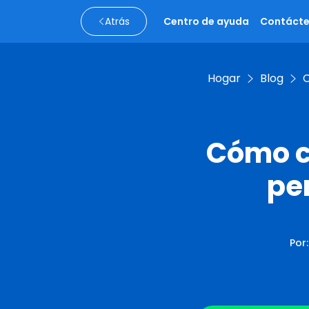
Atrás
Centro de ayuda
Contáct
Hogar
Blog
C
Cómo c
pe
Por