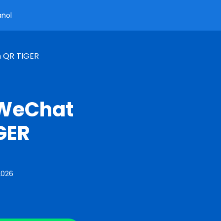
añol
 QR TIGER
 WeChat
GER
2026