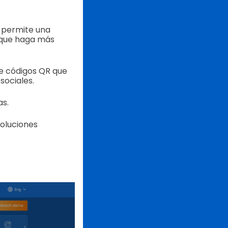
e permite una
 que haga más
de códigos QR que
sociales.
as.
soluciones