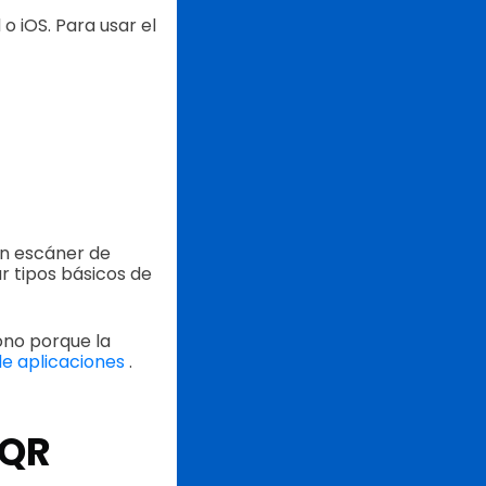
o iOS. Para usar el
ón escáner de
r tipos básicos de
ono porque la
de aplicaciones
.
 QR