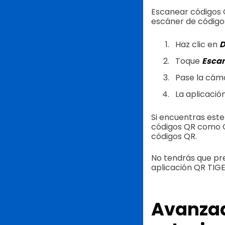
Escanear códigos Q
escáner de códigos
Haz clic en
D
Toque
Esca
Pase la cáma
La aplicació
Si encuentras este
códigos QR como QR
códigos QR.
No tendrás que pr
aplicación QR TIG
Avanza