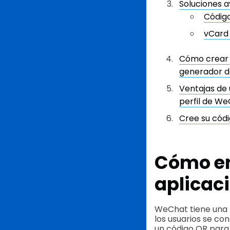
Soluciones 
Códig
vCard
Cómo crear u
generador d
Ventajas de 
perfil de W
Cree su cód
Cómo en
aplicac
WeChat tiene una 
los usuarios se co
un código QR para t