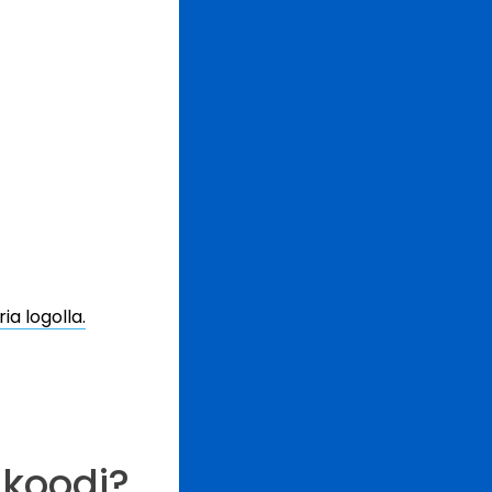
a logolla.
akoodi?