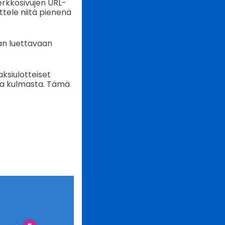
verkkosivujen URL-
attele niitä pienenä
an luettavaan
aksiulotteiset
nsa kulmasta. Tämä
-