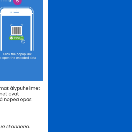
mmat älypuhelimet
met ovat
ssä nopea opas:
ua skanneria.