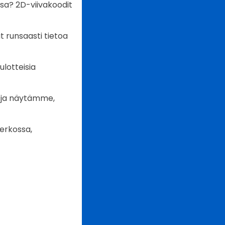
ssa? 2D-viivakoodit
t runsaasti tietoa
ulotteisia
ä ja näytämme,
erkossa,