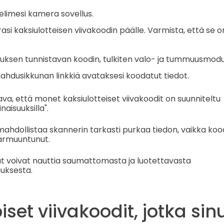
limesi kamera sovellus.
si kaksiulotteisen viivakoodin päälle. Varmista, että se 
uksen tunnistavan koodin, tulkiten valo- ja tummuusmoduu
ahdusikkunan linkkiä avataksesi koodatut tiedot.
a, että monet kaksiulotteiset viivakoodit on suunniteltu
aisuuksilla".
hdollistaa skannerin tarkasti purkaa tiedon, vaikka kood
aarmuuntunut.
t voivat nauttia saumattomasta ja luotettavasta
uksesta.
iset viivakoodit, jotka sinu