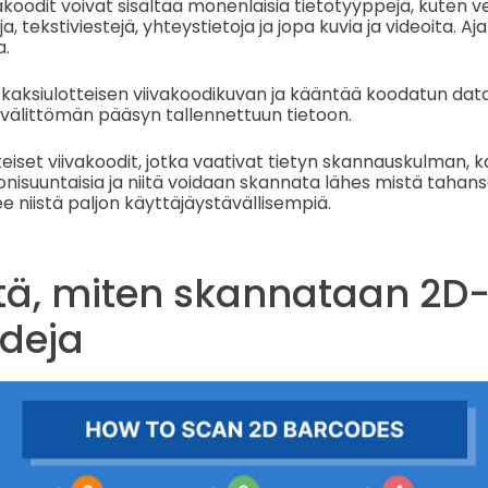
akoodit voivat sisältää monenlaisia tietotyyppejä, kuten 
ja, tekstiviestejä, yhteystietoja ja jopa kuvia ja videoita. Aj
a.
 kaksiulotteisen viivakoodikuvan ja kääntää koodatun dat
välittömän pääsyn tallennettuun tietoon.
tteiset viivakoodit, jotka vaativat tietyn skannauskulman, k
onisuuntaisia ja niitä voidaan skannata lähes mistä taha
e niistä paljon käyttäjäystävällisempiä.
itä, miten skannataan 2D
odeja