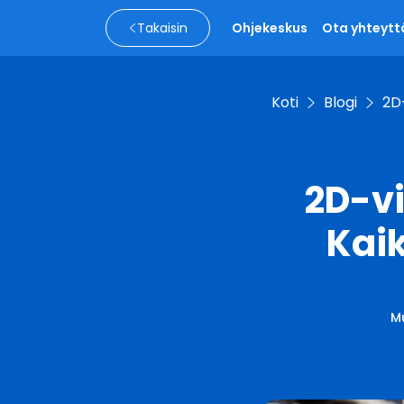
Takaisin
Ohjekeskus
Ota yhteytt
Koti
Blogi
2D-
2D-vi
Kaik
M