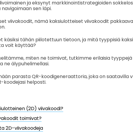
livoimainen ja eksynyt markkinointistrategioiden sokkelo
a navigoimaan sen läpi.
iset viivakoodit, nämä kaksiulotteiset viivakoodit pakkaava
on.
käsiksi tähän piilotettuun tietoon, ja mitä tyyppisiä kaksi
ita voit käyttää?
 selitämme, miten ne toimivat, tutkimme erilaisia tyyppej
a ne älypuhelimellasi.
ään parasta QR-koodigeneraattoria, joka on saatavilla v
-koodejasi helposti.
iulotteinen (2D) viivakoodi?
vakoodit toimivat?
ta 2D-viivakoodeja