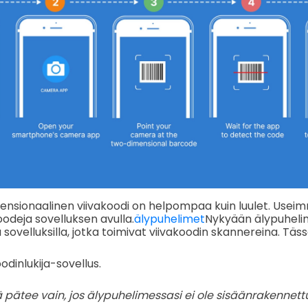
ensionaalinen viivakoodi on helpompaa kuin luulet. Usei
oodeja sovelluksen avulla.
älypuhelimet
Nykyään älypuheli
sovelluksilla, jotka toimivat viivakoodin skannereina. Tä
odinlukija-sovellus.
pätee vain, jos älypuhelimessasi ei ole sisäänrakennett