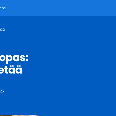
omi
tää
 opas:
ietää
025