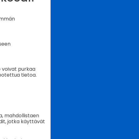
eämmän
iseen
 voivat purkaa
potettua tietoa.
a, mahdollistaen
it, jotka käyttävät