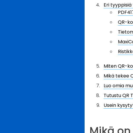
Eri tyyppisiä 
PDF41
QR-ko
Tietom
MaxiC
Ristikk
Miten QR-ko
Mikä tekee Q
Luo omia mu
Tutustu QR 
Usein kysyt
Mikä on 