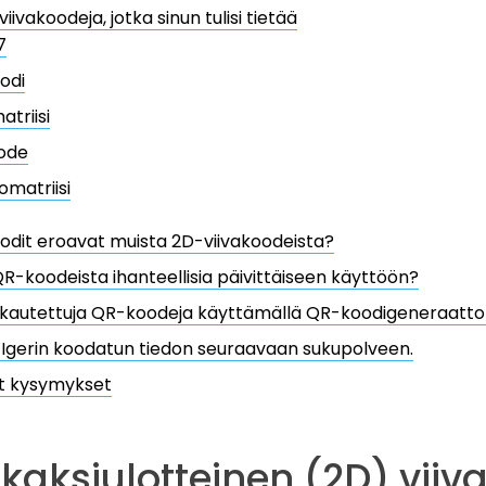
viivakoodeja, jotka sinun tulisi tietää
7
odi
atriisi
ode
omatriisi
odit eroavat muista 2D-viivakoodeista?
R-koodeista ihanteellisia päivittäiseen käyttöön?
kautettuja QR-koodeja käyttämällä QR-koodigeneraattori
TIgerin koodatun tiedon seuraavaan sukupolveen.
yt kysymykset
kaksiulotteinen (2D) viiv