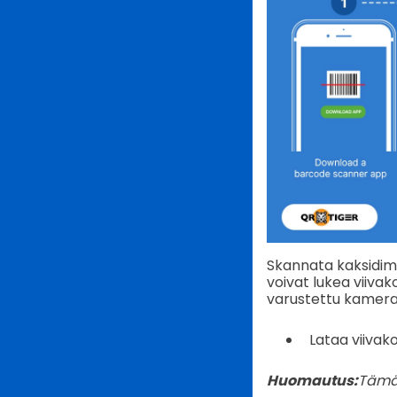
Skannata kaksidim
voivat lukea viivak
varustettu kamera 
Lataa viivako
Huomautus:
Tämä 