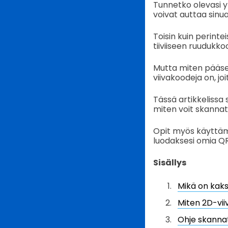
Tunnetko olevasi y
voivat auttaa sinu
Toisin kuin perinte
tiiviiseen ruudukko
Mutta miten pääset 
viivakoodeja on, jo
Tässä artikkelissa
miten voit skannat
Opit myös käyttäm
luodaksesi omia QR
Sisällys
Mikä on kaks
Miten 2D-vii
Ohje skanna