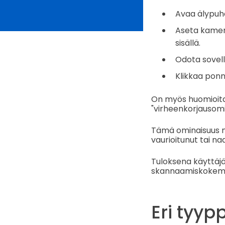
Avaa älypuhe
Aseta kamera
sisällä.
Odota sovell
Klikkaa ponn
On myös huomioitav
"virheenkorjausomin
Tämä ominaisuus ma
vaurioitunut tai n
Tuloksena käyttäjä
skannaamiskokem
Eri tyypp