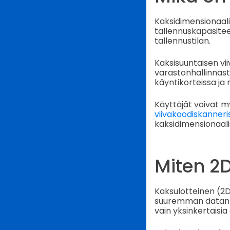
Kaksidimensionaalin
tallennuskapasite
tallennustilan.
Kaksisuuntaisen vii
varastonhallinnast
käyntikorteissa ja
Käyttäjät voivat m
viivakoodiskanneri
kaksidimensionaalis
Miten 2D
Kaksulotteinen (2D
suuremman datan ta
vain yksinkertaisia 