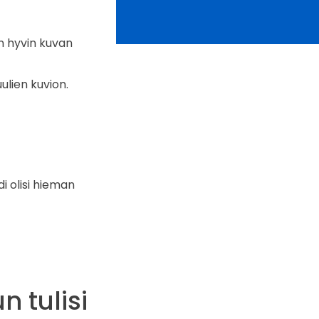
on hyvin kuvan
lien kuvion.
i olisi hieman
n tulisi