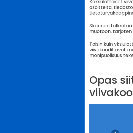
Kaksulotteiset viiv
osoitteita, tiedosto
tietoturvakaappin
Skanneri tallentaa
muotoon, tarjoten 
Toisin kuin yksiulo
viivakoodit ovat m
monipuolisuus teke
Opas si
viivako