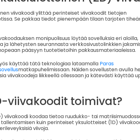
en viivakoodi ylittää perinteiset viivakoodit tietojen
etissa. Se pakkaa tiedot pienempään tilaan tarjoten tih
vakoodauksen monipuolisuus löytää sovelluksia eri aloilla,
a ja lähetysten seurannasta verkkosivustolinkkien jakam
 nopeaan pääsyyn tuotetietoihin pakkausmateriaaleissa.
yös käyttää tätä teknologiaa lataamalla
Paras
sovellus
matkapuhelimissaan. Näiden sovellusten avulla he
ia viivakoodeja liikkeellä ollessaan ja kätevästi käyttää u
-viivakoodit toimivat?
) viivakoodi koodaa tietoa ruudukko- tai matriisimuodoss
llentamisen kuin perinteiset yksulotteiset (1D) viivakood
erileveyksisiä viivoja.