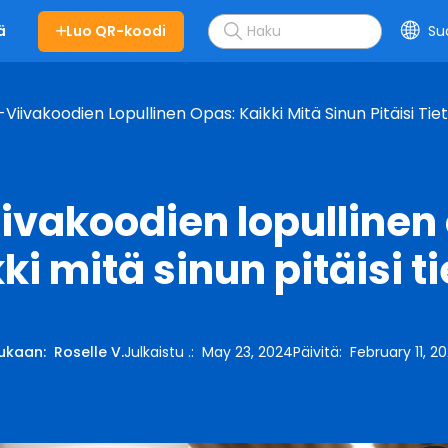
Luo QR-koodi
Su
ä
Viivakoodien Lopullinen Opas: Kaikki Mitä Sinun Pitäisi Tie
ivakoodien lopullinen
ki mitä sinun pitäisi t
ukaan
:
Roselle V.
Julkaistu .
:
May 23, 2024
Päivitä
:
February 11, 2