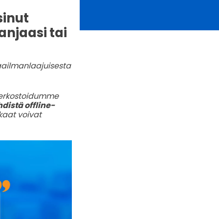
sinut
njaasi tai
ailmanlaajuisesta
 verkostoidumme
distä offline-
kaat voivat