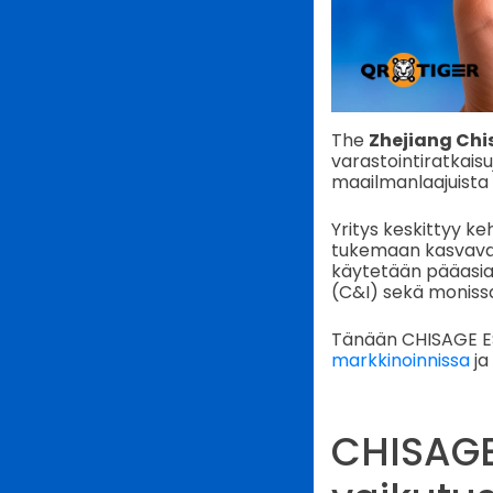
The
Zhejiang Chi
varastointiratkaisu
maailmanlaajuista 
Yritys keskittyy ke
tukemaan kasvavaa 
käytetään pääasiass
(C&I) sekä monissa 
Tänään CHISAGE ESS
markkinoinnissa
ja
CHISAGE