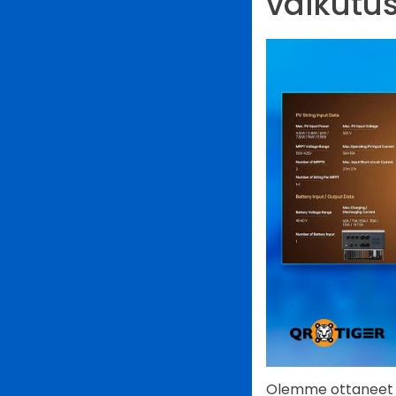
vaikutu
Olemme ottaneet