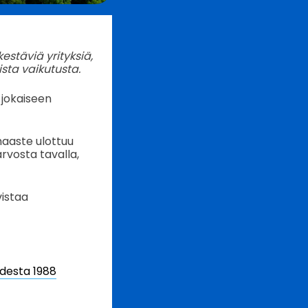
kestäviä yrityksiä,
sta vaikutusta.
 jokaiseen
haaste ulottuu
rvosta tavalla,
vistaa
desta 1988