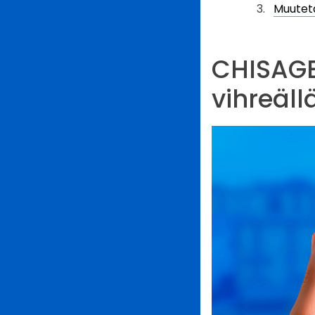
Muuteta
CHISAGE
vihreäll