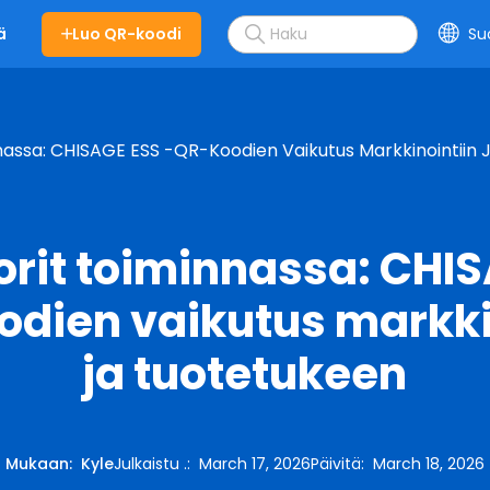
Luo QR-koodi
Su
ä
nassa: CHISAGE ESS -QR-Koodien Vaikutus Markkinointiin
rit toiminnassa: CHI
dien vaikutus markki
ja tuotetukeen
Mukaan
:
Kyle
Julkaistu .
:
March 17, 2026
Päivitä
:
March 18, 2026