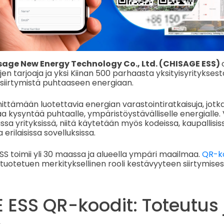
sage New Energy Technology Co., Ltd. (CHISAGE ESS)
jen tarjoaja ja yksi Kiinan 500 parhaasta yksityisyrityksest
siirtymistä puhtaaseen energiaan.
hittämään luotettavia energian varastointiratkaisuja, jotk
kysyntää puhtaalle, ympäristöystävälliselle energialle. V
a yrityksissä, niitä käytetään myös kodeissa, kaupallisissa
erilaisissa sovelluksissa.
 toimii yli 30 maassa ja alueella ympäri maailmaa.
QR-k
 tuotetuen merkityksellinen rooli kestävyyteen siirtymises
 ESS QR-koodit: Toteutus 