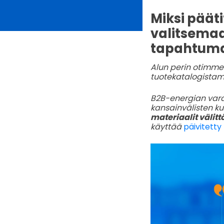
Miksi pääti
valitsema
tapahtuma
Alun perin otimme
tuotekatalogist
B2B-energian vara
kansainvälisten k
materiaalit välit
käyttää
päivitetty