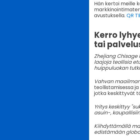
Hän kertoi meille k
markkinointimateria
avustuksella.
QR TI
Kerro lyhy
tai palvel
Zhejiang Chisage 
laajoja teollisia e
huippuluokan tutk
Vahvan maailmanla
teollistamisessa ja
jotka keskittyvät t
Yritys keskittyy "
asuin-, kaupallisii
Kiihdyttämällä ma
edistämään globaa