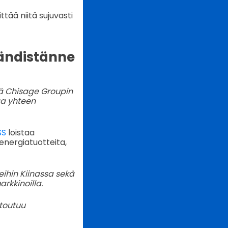
tää niitä sujuvasti
rändistänne
ää Chisage Groupin
oaa yhteen
SS
loistaa
energiatuotteita,
eihin Kiinassa sekä
arkkinoilla.
toutuu