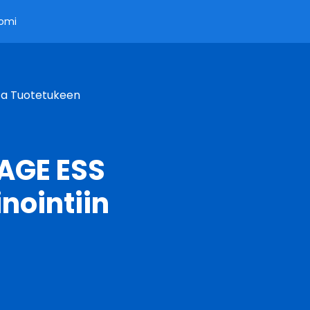
omi
 Ja Tuotetukeen
SAGE ESS
nointiin