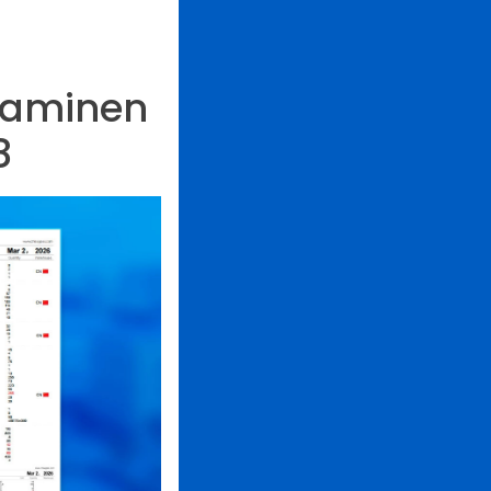
taminen
8