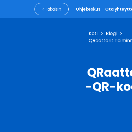
Takaisin
Ohjekeskus
Ota yhteytt
Koti
Blogi
QRaattorit Toimin
QRaatto
-QR-koo