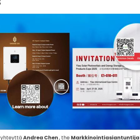
s
 yhteyttä
Andrea Chen
, the
Markkinointiasiantuntija