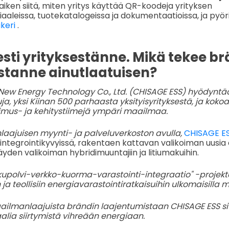
aiken siitä, miten yritys käyttää QR-koodeja yrityksen
aleissa, tuotekatalogeissa ja dokumentaatioissa, ja pyörit
ikeri
.
esti yrityksestänne. Mikä tekee b
ustanne ainutlaatuisen?
New Energy Technology Co., Ltd. (CHISAGE ESS) hyödynt
tuja, yksi Kiinan 500 parhaasta yksityisyrityksestä, ja kok
imus- ja kehitystiimejä ympäri maailmaa.
ajuisen myynti- ja palveluverkoston avulla,
CHISAGE E
 integrointikyvyissä, rakentaen kattavan valikoiman uusia 
äyden valikoiman hybridimuuntajiin ja litiumakuihin.
sukupolvi-verkko-kuorma-varastointi-integraatio" -projekt
n ja teollisiin energiavarastointiratkaisuihin ulkomaisilla m
ailmanlaajuista brändin laajentumistaan CHISAGE ESS si
lia siirtymistä vihreään energiaan.