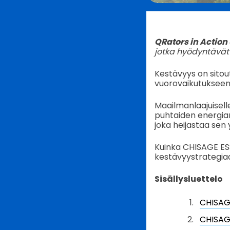
QRators in Action
jotka hyödyntävät 
Kestävyys on sitout
vuorovaikutukseen j
Maailmanlaajuisell
puhtaiden energiar
joka heijastaa sen
Kuinka CHISAGE ESS 
kestävyystrategiaa
Sisällysluettelo
CHISAGE
CHISAGE