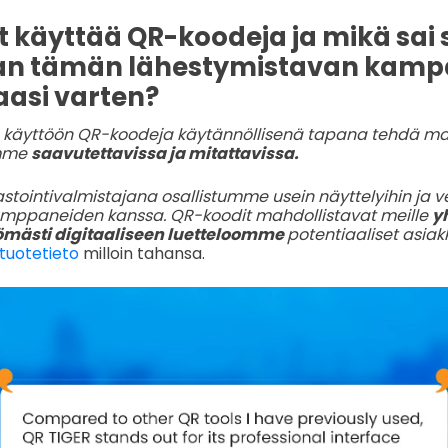
t käyttää QR-koodeja ja mikä sai 
an tämän lähestymistavan kampa
asi varten?
 käyttöön QR-koodeja käytännöllisenä tapana tehdä ma
amme
saavutettavissa ja mitattavissa.
stointivalmistajana osallistumme usein näyttelyihin ja
umppaneiden kanssa. QR-koodit mahdollistavat meille
yh
tömästi digitaaliseen luetteloomme
potentiaaliset asiak
 tuotetieto
milloin tahansa.