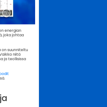
on energian
ä, joka johtaa
a on suunniteltu
aikka niitä
 ja teollisissa
oodit
sä.
ja