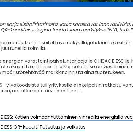
on sarja sisäpiiritarinoita, jotka korostavat innovatiivisia, 
QR-kooditeknologiaa luodakseen merkityksellistä, todelli
uminen, joka on osoitettava näkyvillä, johdonmukaisilla ja
uurtuneilla toimilla.
e energian varastointipalveluntarjoajalle CHISAGE ESS:lle 
atkaisujen toimittamisen ulkopuolelle; se on viestiminen a
 ympäristötehtävää markkinoinnista aina tuotetukeen.
-viivakoodeista tuli yritykselle elinkelpoisin ratkaisu vah
nsa, on tutkimisen arvoinen tarina.
 ESS: Kotien voimaannuttaminen vihreällä energialla vuo
 ESS QR-koodit: Toteutus ja vaikutus