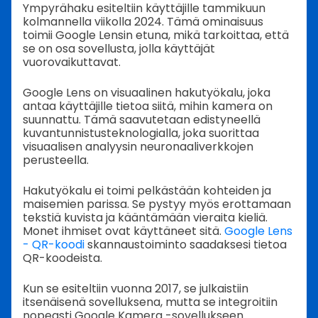
Ympyrähaku esiteltiin käyttäjille tammikuun
kolmannella viikolla 2024. Tämä ominaisuus
toimii Google Lensin etuna, mikä tarkoittaa, että
se on osa sovellusta, jolla käyttäjät
vuorovaikuttavat.
Google Lens on visuaalinen hakutyökalu, joka
antaa käyttäjille tietoa siitä, mihin kamera on
suunnattu. Tämä saavutetaan edistyneellä
kuvantunnistusteknologialla, joka suorittaa
visuaalisen analyysin neuronaaliverkkojen
perusteella.
Hakutyökalu ei toimi pelkästään kohteiden ja
maisemien parissa. Se pystyy myös erottamaan
tekstiä kuvista ja kääntämään vieraita kieliä.
Monet ihmiset ovat käyttäneet sitä.
Google Lens
- QR-koodi
skannaustoiminto saadaksesi tietoa
QR-koodeista.
Kun se esiteltiin vuonna 2017, se julkaistiin
itsenäisenä sovelluksena, mutta se integroitiin
nopeasti Google Kamera -sovellukseen.