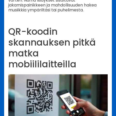
varten. Nämä lisäykset sisältävät
jakamispainikkeen ja mahdollisuuden hakea
musiikkia ympäriltäsi tai puhelimesta.
QR-koodin
skannauksen pitkä
matka
mobiililaitteilla