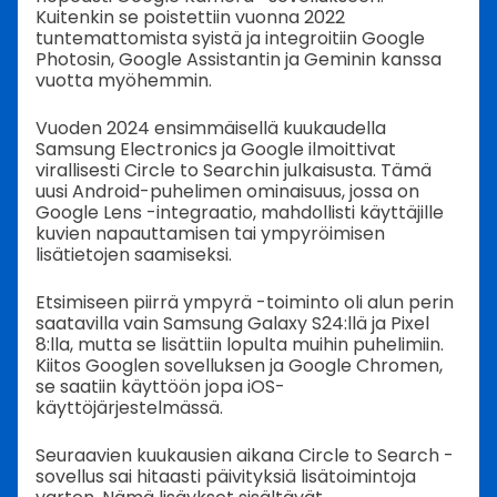
Kuitenkin se poistettiin vuonna 2022
tuntemattomista syistä ja integroitiin Google
Photosin, Google Assistantin ja Geminin kanssa
vuotta myöhemmin.
Vuoden 2024 ensimmäisellä kuukaudella
Samsung Electronics ja Google ilmoittivat
virallisesti Circle to Searchin julkaisusta. Tämä
uusi Android-puhelimen ominaisuus, jossa on
Google Lens -integraatio, mahdollisti käyttäjille
kuvien napauttamisen tai ympyröimisen
lisätietojen saamiseksi.
Etsimiseen piirrä ympyrä -toiminto oli alun perin
saatavilla vain Samsung Galaxy S24:llä ja Pixel
8:lla, mutta se lisättiin lopulta muihin puhelimiin.
Kiitos Googlen sovelluksen ja Google Chromen,
se saatiin käyttöön jopa iOS-
käyttöjärjestelmässä.
Seuraavien kuukausien aikana Circle to Search -
sovellus sai hitaasti päivityksiä lisätoimintoja