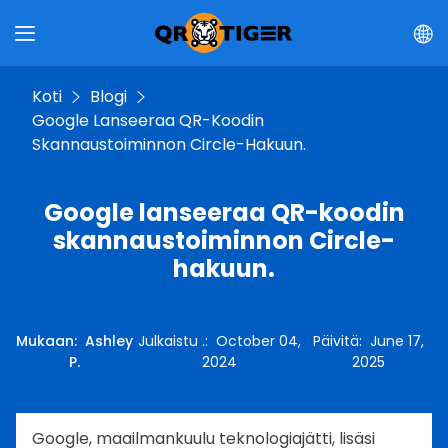
Koti
Blogi
Google Lanseeraa QR-Koodin
Skannaustoiminnon Circle-Hakuun.
Google lanseeraa QR-koodin
skannaustoiminnon Circle-
hakuun.
Mukaan
:
Ashley
Julkaistu .
:
October 04,
Päivitä
:
June 17,
P.
2024
2025
Google, maailmankuulu teknologiajätti, lisäsi