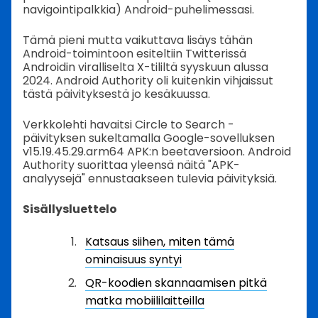
navigointipalkkia) Android-puhelimessasi.
Tämä pieni mutta vaikuttava lisäys tähän
Android-toimintoon esiteltiin Twitterissä
Androidin viralliselta X-tililtä syyskuun alussa
2024. Android Authority oli kuitenkin vihjaissut
tästä päivityksestä jo kesäkuussa.
Verkkolehti havaitsi Circle to Search -
päivityksen sukeltamalla Google-sovelluksen
v15.19.45.29.arm64 APK:n beetaversioon. Android
Authority suorittaa yleensä näitä "APK-
analyysejä" ennustaakseen tulevia päivityksiä.
Sisällysluettelo
Katsaus siihen, miten tämä
ominaisuus syntyi
QR-koodien skannaamisen pitkä
matka mobiililaitteilla