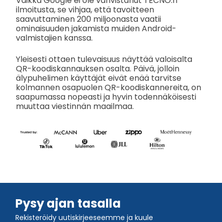
Vaikka Google ei ole vahvistanut TECNO:n
ilmoitusta, se vihjaa, että tavoitteen
saavuttaminen 200 miljoonasta vaatii
ominaisuuden jakamista muiden Android-
valmistajien kanssa.
Yleisesti ottaen tulevaisuus näyttää valoisalta
QR-koodiskannauksen osalta. Päivä, jolloin
älypuhelimen käyttäjät eivät enää tarvitse
kolmannen osapuolen QR-koodiskannereita, on
saapumassa nopeasti ja hyvin todennäköisesti
muuttaa viestinnän maailmaa.
Pysy ajan tasalla
Rekisteröidy uutiskirjeeseemme ja kuule