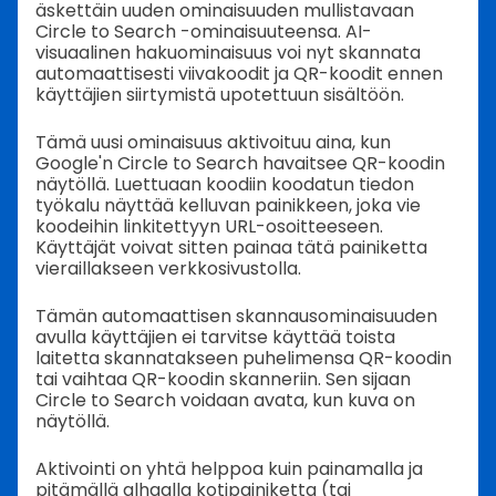
äskettäin uuden ominaisuuden mullistavaan
Circle to Search -ominaisuuteensa. AI-
visuaalinen hakuominaisuus voi nyt skannata
automaattisesti viivakoodit ja QR-koodit ennen
käyttäjien siirtymistä upotettuun sisältöön.
Tämä uusi ominaisuus aktivoituu aina, kun
Google'n Circle to Search havaitsee QR-koodin
näytöllä. Luettuaan koodiin koodatun tiedon
työkalu näyttää kelluvan painikkeen, joka vie
koodeihin linkitettyyn URL-osoitteeseen.
Käyttäjät voivat sitten painaa tätä painiketta
vieraillakseen verkkosivustolla.
Tämän automaattisen skannausominaisuuden
avulla käyttäjien ei tarvitse käyttää toista
laitetta skannatakseen puhelimensa QR-koodin
tai vaihtaa QR-koodin skanneriin. Sen sijaan
Circle to Search voidaan avata, kun kuva on
näytöllä.
Aktivointi on yhtä helppoa kuin painamalla ja
pitämällä alhaalla kotipainiketta (tai