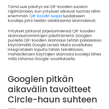
Tämä uusi päivitys sai QR-koodien suosion
räjähtämään, kun yritykset alkoivat luottaa niihin
enemmän.
QR-koodin luojaa
luodakseen
koodeja, joita heidän asiakkaansa skannaisivat.
Yritykset jatkavat järjestelmiensä QR-koodien
skannaustoimintojen päivittämistä. Googlen
puolella QR-koodien skannaus tehtiin pääasiassa
käyttämällä Google Lensiä. Muita sovelluksia
integroitaisiin lopulta tähän tekniikkaan,
mahdollistaen käyttäjien skannata koodeja lähes
millä tahansa Google-sovelluksella.
Googlen pitkän
aikavälin tavoitteet
Circle-haun suhteen