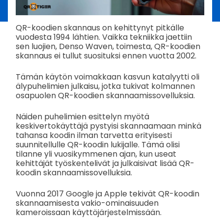
QR-koodien skannaus on kehittynyt pitkälle
vuodesta 1994 lähtien. Vaikka tekniikka jaettiin
sen luojien, Denso Waven, toimesta, QR-koodien
skannaus ei tullut suosituksi ennen vuotta 2002.
Tämän käytön voimakkaan kasvun katalyytti oli
älypuhelimien julkaisu, jotka tukivat kolmannen
osapuolen QR-koodien skannaamissovelluksia.
Näiden puhelimien esittelyn myötä
keskivertokäyttäjä pystyisi skannaamaan minkä
tahansa koodin ilman tarvetta erityisesti
suunnitellulle QR-koodin lukijalle. Tämä olisi
tilanne yli vuosikymmenen ajan, kun useat
kehittäjät työskentelivät ja julkaisivat lisää QR-
koodin skannaamissovelluksia.
Vuonna 2017 Google ja Apple tekivät QR-koodin
skannaamisesta vakio-ominaisuuden
kameroissaan käyttöjärjestelmissään.