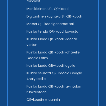
toimivat
Monikielinen URL QR-koodi
Digitaalinen käyntikortti QR-koodi
Massa QR-koodigeneraattori
Kuinka tehdä QR-koodi kuvasta
Kuinka luoda QR-koodi videota
varten
Kuinka luoda QR-koodi kohteelle
Google Form
Kuinka luoda QR-koodi logolla
Kuinka seurata QR-koodia Google
Analyticsilla
Kuinka luoda QR-koodi ravintolan
ruokalistaan
QR-koodin muunnin