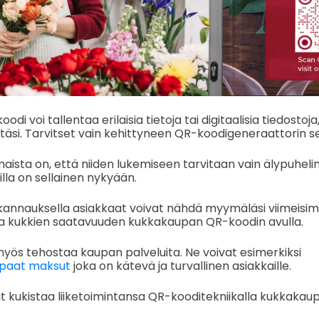
 voi tallentaa erilaisia tietoja tai digitaalisia tiedostoja,
täsi. Tarvitset vain kehittyneen QR-koodigeneraattorin se
ista on, että niiden lukemiseen tarvitaan vain älypuhelin
lla on sellainen nykyään.
skannauksella asiakkaat voivat nähdä myymäläsi viimeisi
 ja kukkien saatavuuden kukkakaupan QR-koodin avulla.
yös tehostaa kaupan palveluita. Ne voivat esimerkiksi
apaat maksut
joka on kätevä ja turvallinen asiakkaille.
 kukistaa liiketoimintansa QR-kooditekniikalla kukkakaup