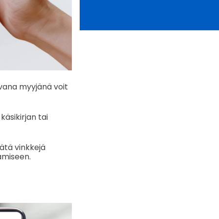
vana myyjänä voit
äsikirjan tai
sätä vinkkejä
amiseen.