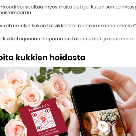
oodi voi sisältää myös muita tietoja, kuten sen toimitu
späivämäärän.
seurata kunkin kukan tarvikkeiden määrää skannaamalla 
 kukkatarjonnan helpomman tallennuksen ja seurannan.
eoita kukkien hoidosta