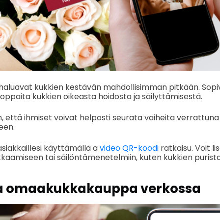
haluavat kukkien kestävän mahdollisimman pitkään. Sopi
-oppaita kukkien oikeasta hoidosta ja säilyttämisestä.
 että ihmiset voivat helposti seurata vaiheita verrattuna k
een.
siakkaillesi käyttämällä a
video QR-koodi
ratkaisu. Voit li
kkaamiseen tai säilöntämenetelmiin, kuten kukkien purist
ta omaa
kukkakauppa verkossa