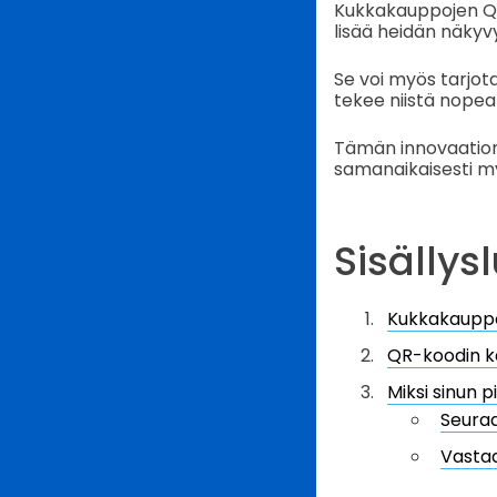
Kukkakauppojen QR
lisää heidän näkyv
Se voi myös tarjo
tekee niistä nopea
Tämän innovaation 
samanaikaisesti my
Sisällys
Kukkakauppo
QR-koodin k
Miksi sinun 
Seura
Vastaa