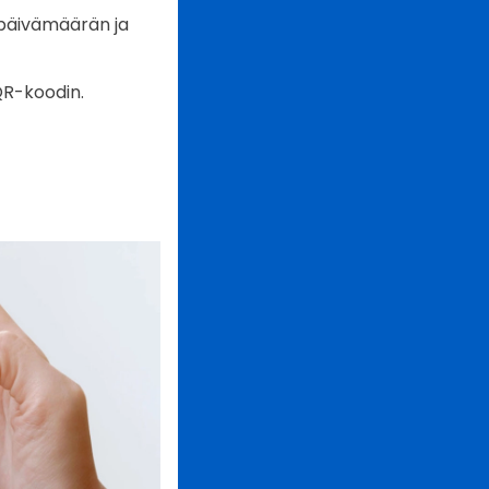
späivämäärän ja
QR-koodin.