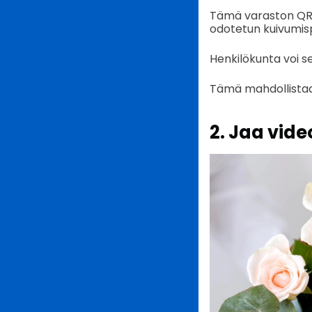
Tämä varaston QR-k
odotetun kuivumi
Henkilökunta voi 
Tämä mahdollistaa
2. Jaa vid