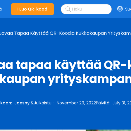
Luo QR-koodi
Su
ä
Luovaa Tapaa Käyttää QR-Koodia Kukkakaupan Yrityskam
vaa tapaa käyttää QR-
kaupan yrityskampan
kaan
:
Jaesny S.
Julkaistu .
:
November 29, 2022
Päivitä
:
July 31, 