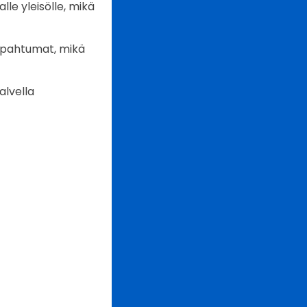
e yleisölle, mikä
apahtumat, mikä
alvella