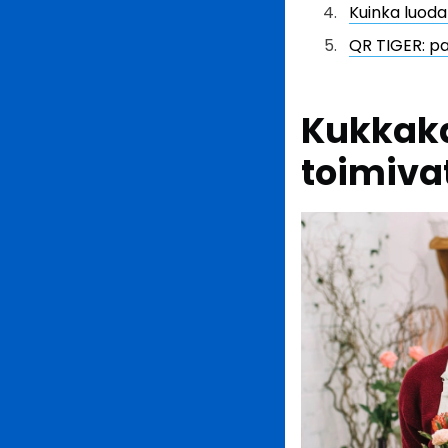
Kuinka luoda
QR TIGER: p
Kukkaka
toimiva