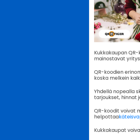
Kukkakaupan QR-koodi
mainostavat yritys
QR-koodien erinoma
koska melkein kaiki
Yhdellä nopealla 
tarjoukset, hinnat
QR-koodit voivat m
helpottaa
käteisv
Kukkakaupat voivat