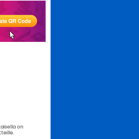
aisella on
teille.