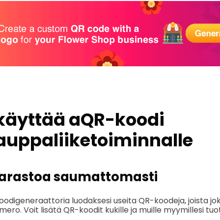
käyttää a
QR-koodi
uppaliiketoiminnalle
e varastoa saumattomasti
odigeneraattoria luodaksesi useita QR-koodeja, joista jok
mero. Voit lisätä QR-koodit kukille ja muille myymillesi tuot