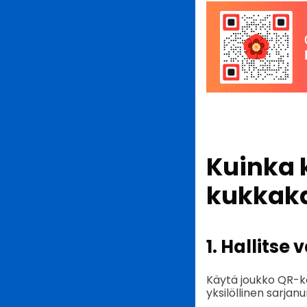
Kuinka 
kukkaka
1. Hallits
Käytä joukko QR-ko
yksilöllinen sarjanu