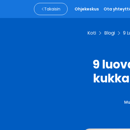
Takaisin
Ohjekeskus
Ota yhteytt
Koti
Blogi
9 
9 luo
kukka
Mu