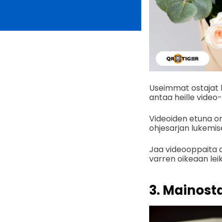
Useimmat ostajat 
antaa heille video
Videoiden etuna on,
ohjesarjan lukemis
Jaa videooppaita a
varren oikeaan lei
3. Mainos