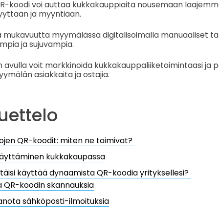
-koodi voi auttaa kukkakauppiaita nousemaan laajemmall
yyttään ja myyntiään.
ta mukavuutta myymälässä digitalisoimalla manuaaliset t
mpia ja sujuvampia.
avulla voit markkinoida kukkakauppaliiketoimintaasi ja p
ymälän asiakkaita ja ostajia.
luettelo
jen QR-koodit: miten ne toimivat?
äyttäminen kukkakaupassa
pitäisi käyttää dynaamista QR-koodia yrityksellesi?
a QR-koodin skannauksia
nota sähköposti-ilmoituksia