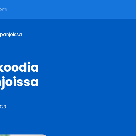
omi
panjoissa
koodia
joissa
2023