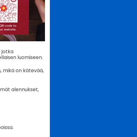
 jotka
llaisen luomiseen.
, mikä on kätevää,
mmät alennukset,
oissa.