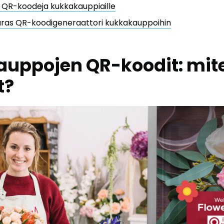
 QR-koodeja kukkakauppiaille
aras QR-koodigeneraattori kukkakauppoihin
uppojen QR-koodit: mit
t?