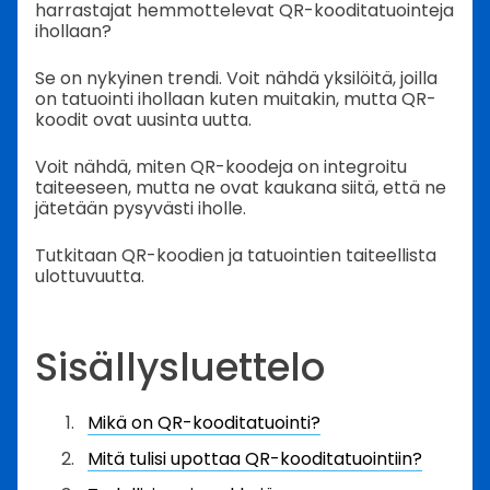
harrastajat hemmottelevat QR-kooditatuointeja
ihollaan?
Se on nykyinen trendi. Voit nähdä yksilöitä, joilla
on tatuointi ihollaan kuten muitakin, mutta QR-
koodit ovat uusinta uutta.
Voit nähdä, miten QR-koodeja on integroitu
taiteeseen, mutta ne ovat kaukana siitä, että ne
jätetään pysyvästi iholle.
Tutkitaan QR-koodien ja tatuointien taiteellista
ulottuvuutta.
Sisällysluettelo
Mikä on QR-kooditatuointi?
Mitä tulisi upottaa QR-kooditatuointiin?