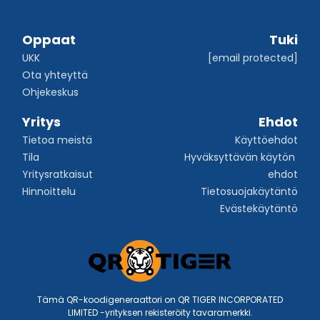
Oppaat
Tuki
UKK
[email protected]
Ota yhteyttä
Ohjekeskus
Yritys
Ehdot
Tietoa meistä
Käyttöehdot
Tila
Hyväksyttävän käytön 
Yritysratkaisut
ehdot
Hinnoittelu
Tietosuojakäytäntö
Evästekäytäntö
Tämä QR-koodigeneraattori on QR TIGER INCORPORATED
LIMITED -yrityksen rekisteröity tavaramerkki.