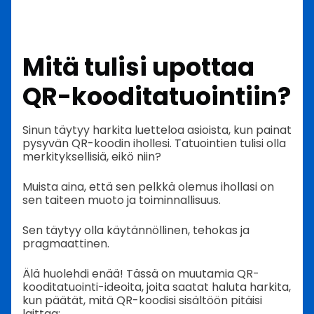
Mitä tulisi upottaa
QR-kooditatuointiin?
Sinun täytyy harkita luetteloa asioista, kun painat
pysyvän QR-koodin ihollesi. Tatuointien tulisi olla
merkityksellisiä, eikö niin?
Muista aina, että sen pelkkä olemus ihollasi on
sen taiteen muoto ja toiminnallisuus.
Sen täytyy olla käytännöllinen, tehokas ja
pragmaattinen.
Älä huolehdi enää! Tässä on muutamia QR-
kooditatuointi-ideoita, joita saatat haluta harkita,
kun päätät, mitä QR-koodisi sisältöön pitäisi
laittaa: