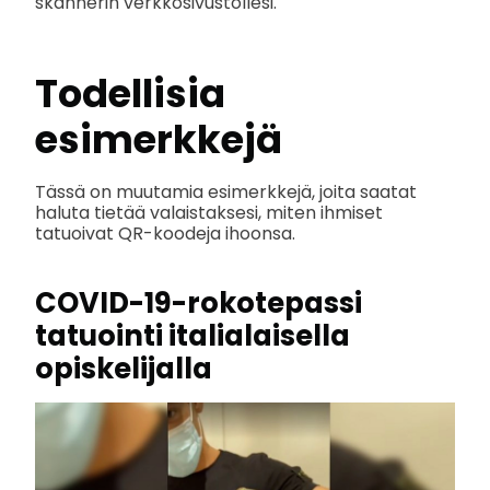
skannerin verkkosivustollesi.
Todellisia
esimerkkejä
Tässä on muutamia esimerkkejä, joita saatat
haluta tietää valaistaksesi, miten ihmiset
tatuoivat QR-koodeja ihoonsa.
COVID-19-rokotepassi
tatuointi italialaisella
opiskelijalla