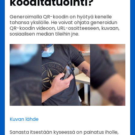
kooditatuointi?
Generoimalla QR-koodin on hyötyä kenelle
tahansa yksilölle. He voivat ohjata generoidun
QR-koodin videoon, URL-osoitteeseen, kuvaan,
sosiaalisen median tileihin jne.
Kuvan lähde
Sanasta itsestään kyseessä on painatus iholle,