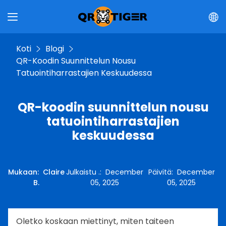
Koti
Blogi
QR-Koodin Suunnittelun Nousu
Tatuointiharrastajien Keskuudessa
QR-koodin suunnittelun nousu
tatuointiharrastajien
keskuudessa
Mukaan
:
Claire
Julkaistu .
:
December
Päivitä
:
December
B.
05, 2025
05, 2025
Oletko koskaan miettinyt, miten taiteen