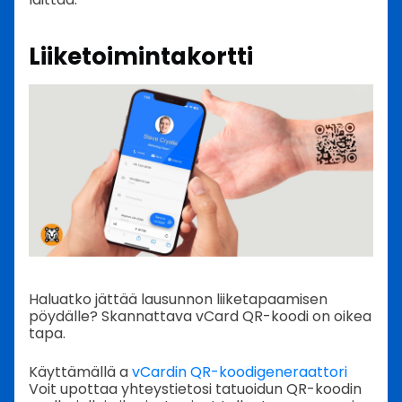
Liiketoimintakortti
Haluatko jättää lausunnon liiketapaamisen
pöydälle? Skannattava vCard QR-koodi on oikea
tapa.
Käyttämällä a
vCardin QR-koodigeneraattori
Voit upottaa yhteystietosi tatuoidun QR-koodin