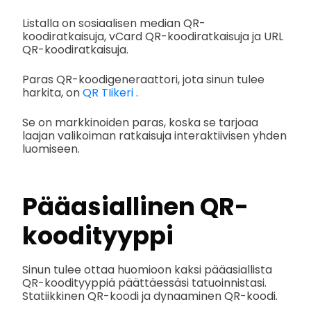
Listalla on sosiaalisen median QR-
koodiratkaisuja, vCard QR-koodiratkaisuja ja URL
QR-koodiratkaisuja.
Paras QR-koodigeneraattori, jota sinun tulee
harkita, on
QR TIikeri
.
Se on markkinoiden paras, koska se tarjoaa
laajan valikoiman ratkaisuja interaktiivisen yhden
luomiseen.
Pääasiallinen QR-
koodityyppi
Sinun tulee ottaa huomioon kaksi pääasiallista
QR-koodityyppiä päättäessäsi tatuoinnistasi.
Statiikkinen QR-koodi ja dynaaminen QR-koodi.