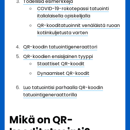
Todellisia esimerkkejä
COVID-19-rokotepassi tatuointi
italialaisella opiskelijalla
QR-kooditatuoinnit venäläistä ruoan
kotiinkuljetusta varten
QR-koodin tatuointigeneraattori
QR-koodien ensisijainen tyyppi
Staattiset QR-koodit
Dynaamiset QR-koodit
Luo tatuointisi parhaalla QR-koodin
tatuointigeneraattorilla
Mikä on QR-