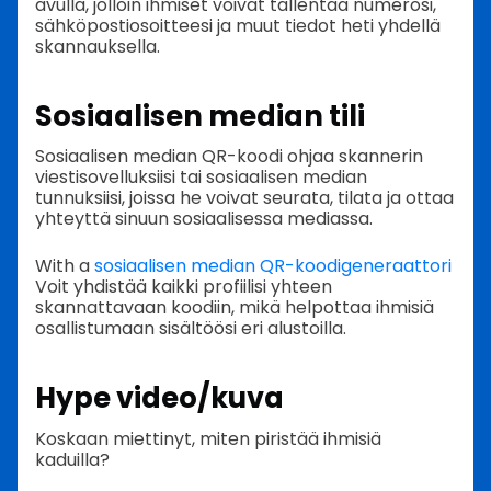
avulla, jolloin ihmiset voivat tallentaa numerosi,
sähköpostiosoitteesi ja muut tiedot heti yhdellä
skannauksella.
Sosiaalisen median tili
Sosiaalisen median QR-koodi ohjaa skannerin
viestisovelluksiisi tai sosiaalisen median
tunnuksiisi, joissa he voivat seurata, tilata ja ottaa
yhteyttä sinuun sosiaalisessa mediassa.
With a
sosiaalisen median QR-koodigeneraattori
Voit yhdistää kaikki profiilisi yhteen
skannattavaan koodiin, mikä helpottaa ihmisiä
osallistumaan sisältöösi eri alustoilla.
Hype video/kuva
Koskaan miettinyt, miten piristää ihmisiä
kaduilla?