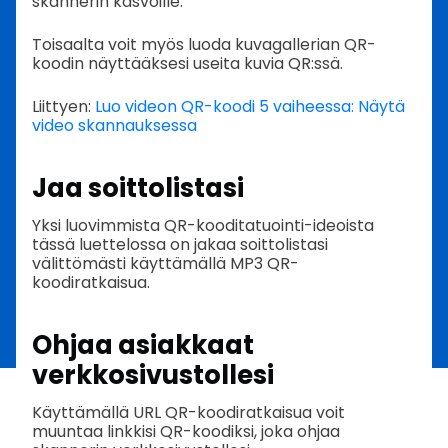
skannerin kasvoille.
Toisaalta voit myös luoda kuvagallerian QR-
koodin näyttääksesi useita kuvia QR:ssä.
Liittyen:
Luo videon QR-koodi 5 vaiheessa: Näytä
video skannauksessa
Jaa soittolistasi
Yksi luovimmista QR-kooditatuointi-ideoista
tässä luettelossa on jakaa soittolistasi
välittömästi käyttämällä MP3 QR-
koodiratkaisua.
Ohjaa asiakkaat
verkkosivustollesi
Käyttämällä URL QR-koodiratkaisua voit
muuntaa linkkisi QR-koodiksi, joka ohjaa