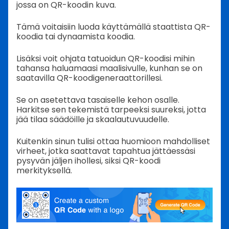
jossa on QR-koodin kuva.
Tämä voitaisiin luoda käyttämällä staattista QR-
koodia tai dynaamista koodia.
Lisäksi voit ohjata tatuoidun QR-koodisi mihin
tahansa haluamaasi maalisivulle, kunhan se on
saatavilla QR-koodigeneraattorillesi.
Se on asetettava tasaiselle kehon osalle.
Harkitse sen tekemistä tarpeeksi suureksi, jotta
jää tilaa säädöille ja skaalautuvuudelle.
Kuitenkin sinun tulisi ottaa huomioon mahdolliset
virheet, jotka saattavat tapahtua jättäessäsi
pysyvän jäljen ihollesi, siksi QR-koodi
merkityksellä.