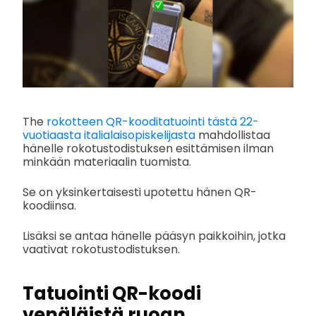
The
rokotteen QR-kooditatuointi tästä 22-
vuotiaasta italialaisopiskelijasta
mahdollistaa
hänelle rokotustodistuksen esittämisen ilman
minkään materiaalin tuomista.
Se on yksinkertaisesti upotettu hänen QR-
koodiinsa.
Lisäksi se antaa hänelle pääsyn paikkoihin, jotka
vaativat rokotustodistuksen.
Tatuointi QR-koodi
venäläistä ruoan