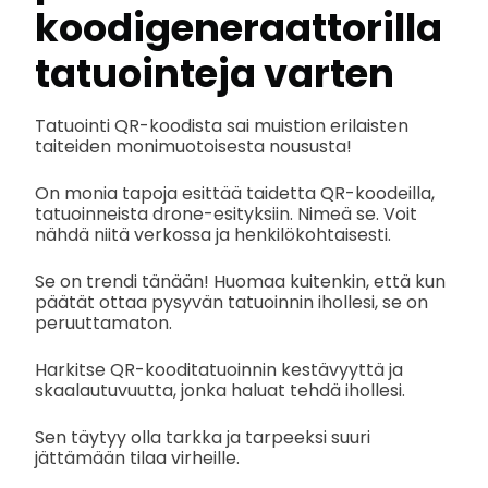
koodigeneraattorilla
tatuointeja varten
Tatuointi QR-koodista sai muistion erilaisten
taiteiden monimuotoisesta noususta!
On monia tapoja esittää taidetta QR-koodeilla,
tatuoinneista drone-esityksiin. Nimeä se. Voit
nähdä niitä verkossa ja henkilökohtaisesti.
Se on trendi tänään! Huomaa kuitenkin, että kun
päätät ottaa pysyvän tatuoinnin ihollesi, se on
peruuttamaton.
Harkitse QR-kooditatuoinnin kestävyyttä ja
skaalautuvuutta, jonka haluat tehdä ihollesi.
Sen täytyy olla tarkka ja tarpeeksi suuri
jättämään tilaa virheille.