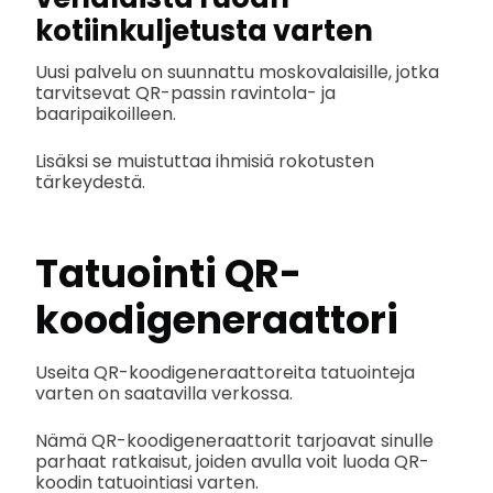
kotiinkuljetusta varten
Uusi palvelu on suunnattu moskovalaisille, jotka
tarvitsevat QR-passin ravintola- ja
baaripaikoilleen.
Lisäksi se muistuttaa ihmisiä rokotusten
tärkeydestä.
Tatuointi QR-
koodigeneraattori
Useita QR-koodigeneraattoreita tatuointeja
varten on saatavilla verkossa.
Nämä QR-koodigeneraattorit tarjoavat sinulle
parhaat ratkaisut, joiden avulla voit luoda QR-
koodin tatuointiasi varten.