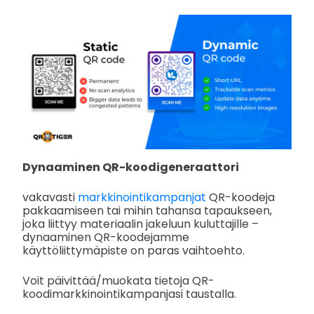
Dynaaminen QR-koodigeneraattori
vakavasti
markkinointikampanjat
QR-koodeja
pakkaamiseen tai mihin tahansa tapaukseen,
joka liittyy materiaalin jakeluun kuluttajille –
dynaaminen QR-koodejamme
käyttöliittymäpiste on paras vaihtoehto.
Voit päivittää/muokata tietoja QR-
koodimarkkinointikampanjasi taustalla.