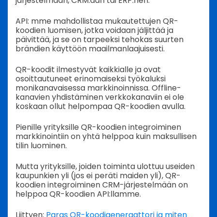
järjestelmään, CRM:ään tai ERP:hen.
API: mme mahdollistaa mukautettujen QR-
koodien luomisen, jotka voidaan jäljittää ja
päivittää, ja se on tarpeeksi tehokas suurten
brändien käyttöön maailmanlaajuisesti.
QR-koodit ilmestyvät kaikkialle ja ovat
osoittautuneet erinomaiseksi työkaluksi
monikanavaisessa markkinoinnissa. Offline-
kanavien yhdistäminen verkkokanaviin ei ole
koskaan ollut helpompaa QR-koodien avulla.
Pienille yrityksille QR-koodien integroiminen
markkinointiin on yhtä helppoa kuin maksullisen
tilin luominen.
Mutta yrityksille, joiden toiminta ulottuu useiden
kaupunkien yli (jos ei peräti maiden yli), QR-
koodien integroiminen CRM-järjestelmään on
helppoa QR-koodien API:llamme.
Liittyen:
Paras QR-koodigeneraattori ja miten