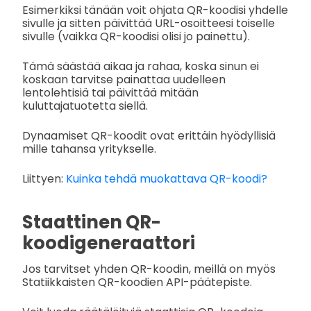
Esimerkiksi tänään voit ohjata QR-koodisi yhdelle
sivulle ja sitten päivittää URL-osoitteesi toiselle
sivulle (vaikka QR-koodisi olisi jo painettu).
Tämä säästää aikaa ja rahaa, koska sinun ei
koskaan tarvitse painattaa uudelleen
lentolehtisiä tai päivittää mitään
kuluttajatuotetta siellä.
Dynaamiset QR-koodit ovat erittäin hyödyllisiä
mille tahansa yritykselle.
Liittyen:
Kuinka tehdä muokattava QR-koodi?
Staattinen QR-
koodigeneraattori
Jos tarvitset yhden QR-koodin, meillä on myös
Statiikkaisten QR-koodien API-päätepiste.