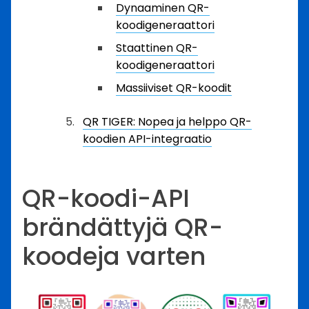
Dynaaminen QR-
koodigeneraattori
Staattinen QR-
koodigeneraattori
Massiiviset QR-koodit
QR TIGER: Nopea ja helppo QR-
koodien API-integraatio
QR-koodi-API
brändättyjä QR-
koodeja varten