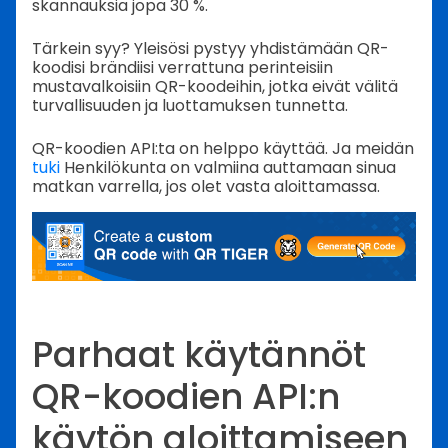
skannauksia jopa 30 %.
Tärkein syy? Yleisösi pystyy yhdistämään QR-
koodisi brändiisi verrattuna perinteisiin
mustavalkoisiin QR-koodeihin, jotka eivät välitä
turvallisuuden ja luottamuksen tunnetta.
QR-koodien API:ta on helppo käyttää. Ja meidän
tuki
Henkilökunta on valmiina auttamaan sinua
matkan varrella, jos olet vasta aloittamassa.
Parhaat käytännöt
QR-koodien API:n
käytön aloittamiseen