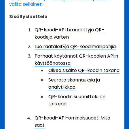
valita sellainen
Sisällysluettelo
QR-koodi-API brändättyjä QR-
koodeja varten
Luo räätälöityjä QR-koodimallipohjia
Parhaat käytännöt QR-koodien API:n
käyttöönotossa
Oikea sisältö QR-koodin takana
Seurata skannauksia ja
analytiikkaa
QR-koodin suunnittelu on
tärkeää
QR-koodi-API-ominaisuudet: Mitä
saat