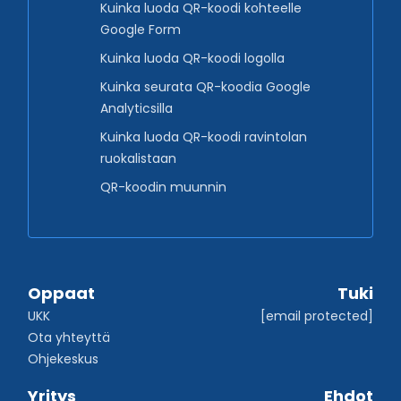
Kuinka luoda QR-koodi kohteelle
Google Form
Kuinka luoda QR-koodi logolla
Kuinka seurata QR-koodia Google
Analyticsilla
Kuinka luoda QR-koodi ravintolan
ruokalistaan
QR-koodin muunnin
Oppaat
Tuki
UKK
[email protected]
Ota yhteyttä
Ohjekeskus
Yritys
Ehdot