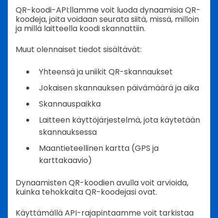
QR-koodi-API:llamme voit luoda dynaamisia QR-
koodeja, joita voidaan seurata siitä, missä, milloin
ja millä laitteella koodi skannattiin.
Muut olennaiset tiedot sisältävät:
Yhteensä ja uniikit QR-skannaukset
Jokaisen skannauksen päivämäärä ja aika
Skannauspaikka
Laitteen käyttöjärjestelmä, jota käytetään
skannauksessa
Maantieteellinen kartta (GPS ja
karttakaavio)
Dynaamisten QR-koodien avulla voit arvioida,
kuinka tehokkaita QR-koodejasi ovat.
Käyttämällä API-rajapintaamme voit tarkistaa