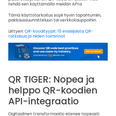
tehdä sen käyttämällä meidän API:a.
Tämä käyttötarkoitus sopii hyvin tapahtumiin,
pakkaussuunnitteluun tai verkkokauppoihin.
Liittyen:
QR-koodityypit: 15 ensisijaista QR-
ratkaisua ja niiden toiminnot
QR TIGER: Nopea ja
helppo QR-koodien
API-integraatio
Digitaalinen transformaatio etenee nopeasti.