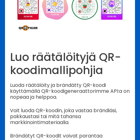
Luo räätälöityjä QR-
koodimallipohjia
Luoda räätälöity ja brändätty QR-koodi
käyttämällä QR-koodigeneraattorimme API:a on
nopeaa ja helppoa.
Voit luoda QR-koodin, joka vastaa brändiäsi,
pakkaustasi tai mitä tahansa
markkinointimateriaalia.
Brändätyt QR-koodit voivat parantaa