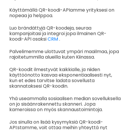
Käyttämällä QR-koodi-APIamme yrityksesi on
nopeaa ja helppoa.
Luo brändättyjä QR-koodeja, seuraa
kampanjoitasi ja integroi jopa ilmainen QR-
koodi-API osaksi
CRM
.
Palvelimemme ulottuvat ympäri maailmaa, jopa
rajoitetummilla alueilla kuten Kiinassa.
QR-koodit ilmestyvät kaikkialle, ja niiden
käyttöönotto kasvaa eksponentiaalisesti nyt,
kun et edes tarvitse ladata sovellusta
skannataksesi QR-koodin.
Yhä useammalla sosiaalisen median sovelluksella
on jo sisäänrakennettu skanneri. Jopa
kameroissa on myös skannaustoimintoja.
Jos sinulla on lisää kysymyksiä QR-koodi-
API:stamme, voit ottaa meihin yhteyttä nyt