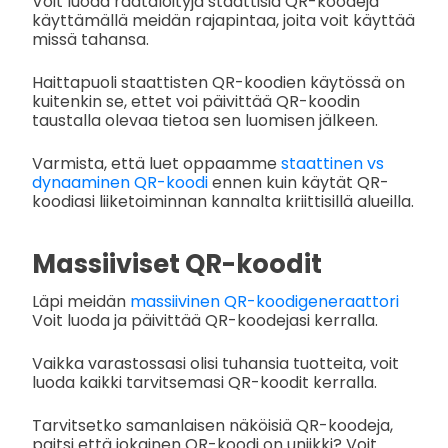
Voit luoda räätälöityjä staattisia QR-koodeja
käyttämällä meidän rajapintaa, joita voit käyttää
missä tahansa.
Haittapuoli staattisten QR-koodien käytössä on
kuitenkin se, ettet voi päivittää QR-koodin
taustalla olevaa tietoa sen luomisen jälkeen.
Varmista, että luet oppaamme
staattinen vs
dynaaminen QR-koodi
ennen kuin käytät QR-
koodiasi liiketoiminnan kannalta kriittisillä alueilla.
Massiiviset QR-koodit
Läpi meidän
massiivinen QR-koodigeneraattori
Voit luoda ja päivittää QR-koodejasi kerralla.
Vaikka varastossasi olisi tuhansia tuotteita, voit
luoda kaikki tarvitsemasi QR-koodit kerralla.
Tarvitsetko samanlaisen näköisiä QR-koodeja,
paitsi että jokainen QR-koodi on uniikki? Voit