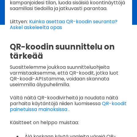
kampanjoidesi tilan, luoda sisäisiä koontinäyttöjä
saamillasi tiedoilla ja jatkuvasti parantaa.
Liittyen:
Kuinka asettaa QR-koodin seuranta?
Askel askeleelta opas
QR-koodin suunnittelu on
tärkeää
Suosittelemme joukkoa suunnitteluohjeita
varmistaaksemme, että QR-koodit, jotka luot
QR-koodi-API:stamme, voidaan skannata
useimmilla älypuhelimilla.
Vältä näitä QR-koodivirheitä ja noudata näitä
parhaita käytäntöjä niiden luomisessa
QR-koodit
painetuissa mainoksissa
.
Käsitteet on helppo muistaa:
Älä koskaan käytä vaaleita värejä QR-