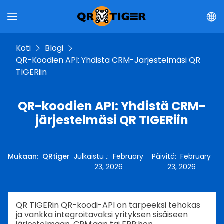
Koti
Blogi
QR-Koodien API: Yhdistä CRM-Järjestelmäsi QR
TIGERiin
QR-koodien API: Yhdistä CRM-
järjestelmäsi QR TIGERiin
Mukaan
:
QRtiger
Julkaistu .
:
February
Päivitä
:
February
23, 2026
23, 2026
QR TIGERin QR-koodi-API on tarpeeksi tehokas
ja vankka integroitavaksi yrityksen sisäiseen