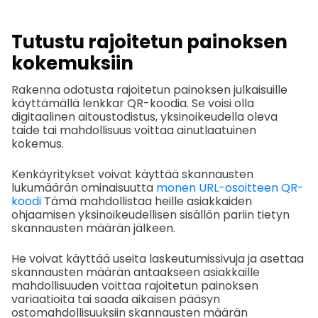
Tutustu rajoitetun painoksen
kokemuksiin
Rakenna odotusta rajoitetun painoksen julkaisuille
käyttämällä lenkkar QR-koodia. Se voisi olla
digitaalinen aitoustodistus, yksinoikeudella oleva
taide tai mahdollisuus voittaa ainutlaatuinen
kokemus.
Kenkäyritykset voivat käyttää skannausten
lukumäärän ominaisuutta
monen URL-osoitteen QR-
koodi
Tämä mahdollistaa heille asiakkaiden
ohjaamisen yksinoikeudellisen sisällön pariin tietyn
skannausten määrän jälkeen.
He voivat käyttää useita laskeutumissivuja ja asettaa
skannausten määrän antaakseen asiakkaille
mahdollisuuden voittaa rajoitetun painoksen
variaatioita tai saada aikaisen pääsyn
ostomahdollisuuksiin skannausten määrän