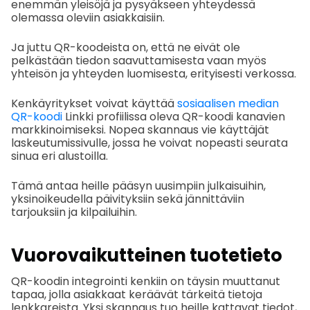
enemmän yleisöjä ja pysyäkseen yhteydessä
olemassa oleviin asiakkaisiin.
Ja juttu QR-koodeista on, että ne eivät ole
pelkästään tiedon saavuttamisesta vaan myös
yhteisön ja yhteyden luomisesta, erityisesti verkossa.
Kenkäyritykset voivat käyttää
sosiaalisen median
QR-koodi
Linkki profiilissa oleva QR-koodi kanavien
markkinoimiseksi. Nopea skannaus vie käyttäjät
laskeutumissivulle, jossa he voivat nopeasti seurata
sinua eri alustoilla.
Tämä antaa heille pääsyn uusimpiin julkaisuihin,
yksinoikeudella päivityksiin sekä jännittäviin
tarjouksiin ja kilpailuihin.
Vuorovaikutteinen tuotetieto
QR-koodin integrointi kenkiin on täysin muuttanut
tapaa, jolla asiakkaat keräävät tärkeitä tietoja
lenkkareista. Yksi skannaus tuo heille kattavat tiedot,