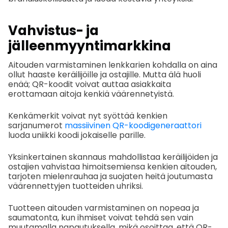
Vahvistus- ja
jälleenmyyntimarkkina
Aitouden varmistaminen lenkkarien kohdalla on aina
ollut haaste keräilijöille ja ostajille. Mutta älä huoli
enää; QR-koodit voivat auttaa asiakkaita
erottamaan aitoja kenkiä väärennetyistä.
Kenkämerkit voivat nyt syöttää kenkien
sarjanumerot
massiivinen QR-koodigeneraattori
luoda uniikki koodi jokaiselle parille.
Yksinkertainen skannaus mahdollistaa keräilijöiden ja
ostajien vahvistaa himoitsemiensa kenkien aitouden,
tarjoten mielenrauhaa ja suojaten heitä joutumasta
väärennettyjen tuotteiden uhriksi.
Tuotteen aitouden varmistaminen on nopeaa ja
saumatonta, kun ihmiset voivat tehdä sen vain
muutamalla napautuksella, mikä osoittaa, että QR-