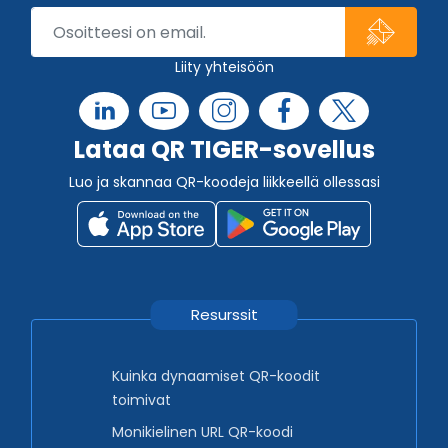
Liity yhteisöön
Lataa QR TIGER-sovellus
Luo ja skannaa QR-koodeja liikkeellä ollessasi
Resurssit
Kuinka dynaamiset QR-koodit
toimivat
Monikielinen URL QR-koodi