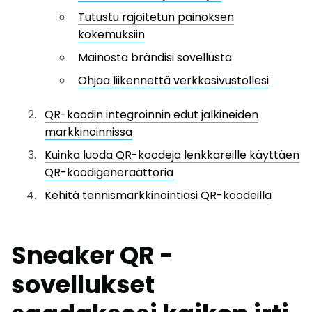
Tutustu rajoitetun painoksen
kokemuksiin
Mainosta brändisi sovellusta
Ohjaa liikennettä verkkosivustollesi
QR-koodin integroinnin edut jalkineiden
markkinoinnissa
Kuinka luoda QR-koodeja lenkkareille käyttäen
QR-koodigeneraattoria
Kehitä tennismarkkinointiasi QR-koodeilla
Sneaker QR -
sovellukset