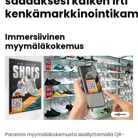
saadaksesi kaiken irti
kenkämarkkinointikam
Immersiivinen
myymäläkokemus
Paranna myymäläkokemusta sisällyttämällä QR-