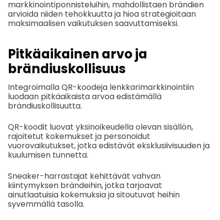
markkinointiponnisteluihin, mahdollistaen brändien
arvioida niiden tehokkuutta ja hioa strategioitaan
maksimaalisen vaikutuksen saavuttamiseksi.
Pitkäaikainen arvo ja
brändiuskollisuus
Integroimalla QR-koodeja lenkkarimarkkinointiin
luodaan pitkäaikaista arvoa edistämällä
brändiuskollisuutta.
QR-koodit luovat yksinoikeudella olevan sisällön,
rajoitetut kokemukset ja personoidut
vuorovaikutukset, jotka edistävät eksklusiivisuuden ja
kuulumisen tunnetta.
Sneaker-harrastajat kehittävät vahvan
kiintymyksen brändeihin, jotka tarjoavat
ainutlaatuisia kokemuksia ja sitoutuvat heihin
syvemmällä tasolla.