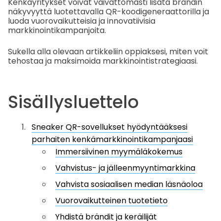
Kenkäyritykset voivat vaivattomasti lisätä brändin
näkyvyyttä luotettavalla QR-koodigeneraattorilla ja
luoda vuorovaikutteisia ja innovatiivisia
markkinointikampanjoita.
Sukella alla olevaan artikkeliin oppiaksesi, miten voit
tehostaa ja maksimoida markkinointistrategiaasi.
Sisällysluettelo
Sneaker QR-sovellukset hyödyntääksesi
parhaiten kenkämarkkinointikampanjaasi
Immersiivinen myymäläkokemus
Vahvistus- ja jälleenmyyntimarkkina
Vahvista sosiaalisen median läsnäoloa
Vuorovaikutteinen tuotetieto
Yhdistä brändit ja keräilijät