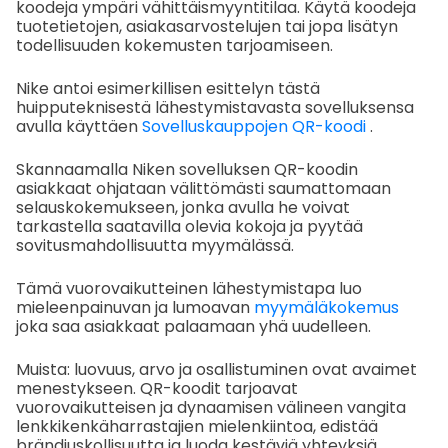
koodeja ympäri vähittäismyyntitilaa. Käytä koodeja
tuotetietojen, asiakasarvostelujen tai jopa lisätyn
todellisuuden kokemusten tarjoamiseen.
Nike antoi esimerkillisen esittelyn tästä
huipputeknisestä lähestymistavasta sovelluksensa
avulla käyttäen
Sovelluskauppojen QR-koodi
.
Skannaamalla Niken sovelluksen QR-koodin
asiakkaat ohjataan välittömästi saumattomaan
selauskokemukseen, jonka avulla he voivat
tarkastella saatavilla olevia kokoja ja pyytää
sovitusmahdollisuutta myymälässä.
Tämä vuorovaikutteinen lähestymistapa luo
mieleenpainuvan ja lumoavan
myymäläkokemus
joka saa asiakkaat palaamaan yhä uudelleen.
Muista: luovuus, arvo ja osallistuminen ovat avaimet
menestykseen. QR-koodit tarjoavat
vuorovaikutteisen ja dynaamisen välineen vangita
lenkkikenkäharrastajien mielenkiintoa, edistää
brändiuskollisuutta ja luoda kestäviä yhteyksiä.