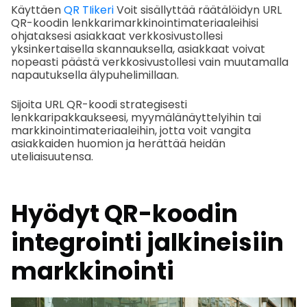
Käyttäen
QR TIikeri
Voit sisällyttää räätälöidyn URL
QR-koodin lenkkarimarkkinointimateriaaleihisi
ohjataksesi asiakkaat verkkosivustollesi
yksinkertaisella skannauksella, asiakkaat voivat
nopeasti päästä verkkosivustollesi vain muutamalla
napautuksella älypuhelimillaan.
Sijoita URL QR-koodi strategisesti
lenkkaripakkaukseesi, myymälänäyttelyihin tai
markkinointimateriaaleihin, jotta voit vangita
asiakkaiden huomion ja herättää heidän
uteliaisuutensa.
Hyödyt
QR-koodin
integrointi jalkineisiin
markkinointi