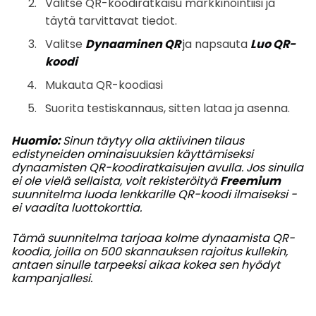
Valitse QR-koodiratkaisu markkinointiisi ja
täytä tarvittavat tiedot.
Valitse
Dynaaminen QR
ja napsauta
Luo QR-
koodi
Mukauta QR-koodiasi
Suorita testiskannaus, sitten lataa ja asenna.
Huomio:
Sinun täytyy olla
aktiivinen tilaus
edistyneiden ominaisuuksien käyttämiseksi
dynaamisten QR-koodiratkaisujen avulla. Jos sinulla
ei ole vielä sellaista, voit rekisteröityä
Freemium
suunnitelma luoda lenkkarille QR-koodi ilmaiseksi -
ei vaadita luottokorttia.
Tämä suunnitelma tarjoaa kolme dynaamista QR-
koodia, joilla on 500 skannauksen rajoitus kullekin,
antaen sinulle tarpeeksi aikaa kokea sen hyödyt
kampanjallesi.