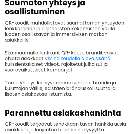
Saumaton yhteys ja
osallistuminen
QR-koodit mahdollistavat saumattoman yhteyden
lenkkareiden ja digitaalisten kokemusten välillä
luoden osallistavan ja immersiivisen matkan
asiakkaille.
Skannaamalla lenkkarit QR-koodi, brändit voivat
ohjata asiakkaat
yksinoikeudella oleva sisältö
kulissientakaiset videot, rajoitetut julkaisut ja
vuorovaikutteiset kampanjat.
Tämä yhteys luo syvemmän suhteen brändin ja
kuluttajan välille, edistäen brändiuskollisuutta ja
lisäten asiakasosallistumista.
Parannettu asiakashankinta
QR-koodit tarjoavat tehokkaan tavan hankkia uusia
asiakkaita ja laajentaa brändin näkyvyyttä.