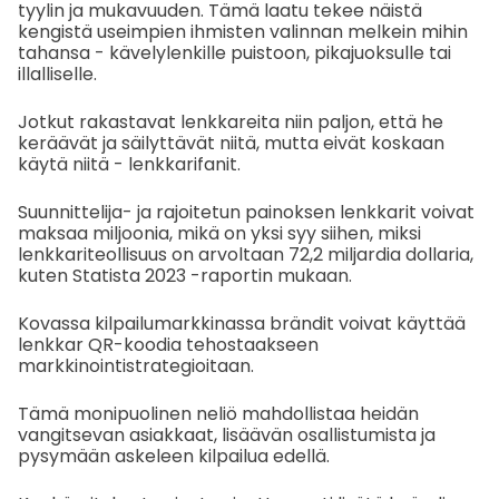
tyylin ja mukavuuden. Tämä laatu tekee näistä
kengistä useimpien ihmisten valinnan melkein mihin
tahansa - kävelylenkille puistoon, pikajuoksulle tai
illalliselle.
Jotkut rakastavat lenkkareita niin paljon, että he
keräävät ja säilyttävät niitä, mutta eivät koskaan
käytä niitä - lenkkarifanit.
Suunnittelija- ja rajoitetun painoksen lenkkarit voivat
maksaa miljoonia, mikä on yksi syy siihen, miksi
lenkkariteollisuus on arvoltaan 72,2 miljardia dollaria,
kuten Statista 2023 -raportin mukaan.
Kovassa kilpailumarkkinassa brändit voivat käyttää
lenkkar QR-koodia tehostaakseen
markkinointistrategioitaan.
Tämä monipuolinen neliö mahdollistaa heidän
vangitsevan asiakkaat, lisäävän osallistumista ja
pysymään askeleen kilpailua edellä.