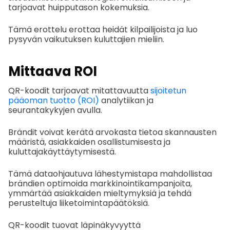
tarjoavat huipputason kokemuksia.
Tämä erottelu erottaa heidät kilpailijoista ja luo
pysyvän vaikutuksen kuluttajien mieliin.
Mittaava ROI
QR-koodit tarjoavat mitattavuutta
sijoitetun
pääoman tuotto (ROI)
analytiikan ja
seurantakykyjen avulla.
Brändit voivat kerätä arvokasta tietoa skannausten
määristä, asiakkaiden osallistumisesta ja
kuluttajakäyttäytymisestä.
Tämä dataohjautuva lähestymistapa mahdollistaa
brändien optimoida markkinointikampanjoita,
ymmärtää asiakkaiden mieltymyksiä ja tehdä
perusteltuja liiketoimintapäätöksiä.
QR-koodit tuovat läpinäkyvyyttä