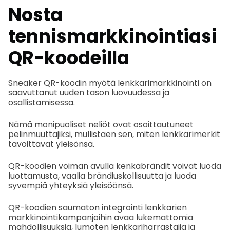
Nosta
tennismarkkinointiasi
QR-koodeilla
Sneaker QR-koodin myötä lenkkarimarkkinointi on
saavuttanut uuden tason luovuudessa ja
osallistamisessa.
Nämä monipuoliset neliöt ovat osoittautuneet
pelinmuuttajiksi, mullistaen sen, miten lenkkarimerkit
tavoittavat yleisönsä.
QR-koodien voiman avulla kenkäbrändit voivat luoda
luottamusta, vaalia brändiuskollisuutta ja luoda
syvempiä yhteyksiä yleisöönsä.
QR-koodien saumaton integrointi lenkkarien
markkinointikampanjoihin avaa lukemattomia
mahdollisuuksia, lumoten lenkkariharrastajia ja