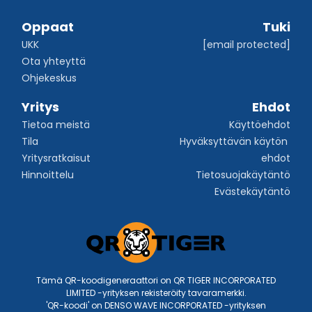
Oppaat
Tuki
UKK
[email protected]
Ota yhteyttä
Ohjekeskus
Yritys
Ehdot
Tietoa meistä
Käyttöehdot
Tila
Hyväksyttävän käytön 
Yritysratkaisut
ehdot
Hinnoittelu
Tietosuojakäytäntö
Evästekäytäntö
Tämä QR-koodigeneraattori on QR TIGER INCORPORATED
LIMITED -yrityksen rekisteröity tavaramerkki.
'QR-koodi' on DENSO WAVE INCORPORATED -yrityksen