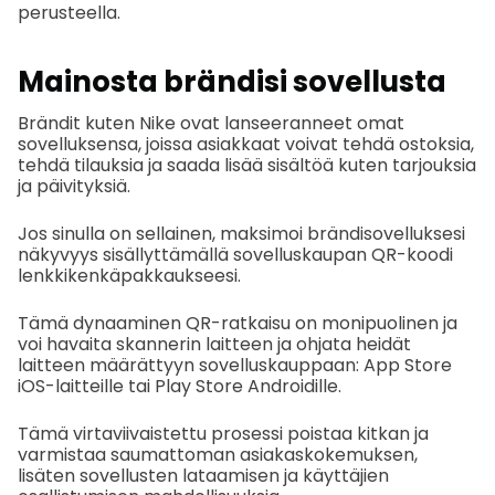
perusteella.
Mainosta brändisi sovellusta
Brändit kuten Nike ovat lanseeranneet omat
sovelluksensa, joissa asiakkaat voivat tehdä ostoksia,
tehdä tilauksia ja saada lisää sisältöä kuten tarjouksia
ja päivityksiä.
Jos sinulla on sellainen, maksimoi brändisovelluksesi
näkyvyys sisällyttämällä sovelluskaupan QR-koodi
lenkkikenkäpakkaukseesi.
Tämä dynaaminen QR-ratkaisu on monipuolinen ja
voi havaita skannerin laitteen ja ohjata heidät
laitteen määrättyyn sovelluskauppaan: App Store
iOS-laitteille tai Play Store Androidille.
Tämä virtaviivaistettu prosessi poistaa kitkan ja
varmistaa saumattoman asiakaskokemuksen,
lisäten sovellusten lataamisen ja käyttäjien