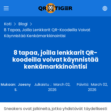
Koti
Blogi
8 Tapaa, Joilla Lenkkarit QR-Koodeilla Voivat
Käynnistää Kenkämarkkinointisi
8 tapaa, joilla lenkkarit QR-
koodeilla voivat käynnistää
kenkämarkkinointisi
Mukaan
:
Jaesny
Julkaistu .
:
March 02,
Päivitä
:
March 02,
S.
2026
2026
Sneakers ovat jalkineita, jotka yhdistävät täydellisesti