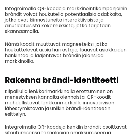
Integroimalla QR-koodeja markkinointikampanjoihin
brändit voivat houkutella potentiaalisia asiakkaita,
jotka ovat kiinnostuneita interaktiivisista ja
ainutlaatuisista kokemuksista, jotka tarjotaan
skannaamalla.
Nämä koodit muuttuvat magneeteiksi, jotka
houkuttelevat uusia harrastajia, lisäävät asiakkaiden
hankintaa ja laajentavat brändin jalansijaa
markkinoilla.
Rakenna brändi-identiteetti
Kilpaillulla lenkkarimarkkinalla erottuminen on
menestyksen kannalta olennaista. QR-koodit
mahdollistavat lenkkarimerkeille innovatiivisen
lähestymistavan ja uniikin brändi-identiteetin
esittelyn.
Integroimalla QR-koodeja kenkiin brändit osoittavat
sitoutumisensa teknologian omaksumiseen ja