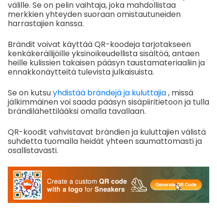
välille. Se on pelin vaihtaja, joka mahdollistaa
merkkien yhteyden suoraan omistautuneiden
harrastajien kanssa.
Brändit voivat käyttää QR-koodeja tarjotakseen
kenkäkeräilijöille yksinoikeudellista sisältöä, antaen
heille kulissien takaisen pääsyn taustamateriaaliin ja
ennakkonäytteitä tulevista julkaisuista.
Se on kutsu
yhdistää brändejä ja kuluttajia
, missä
jälkimmäinen voi saada pääsyn sisäpiiritietoon ja tulla
brändilähettilääksi omalla tavallaan.
QR-koodit vahvistavat brändien ja kuluttajien välistä
suhdetta tuomalla heidät yhteen saumattomasti ja
osallistavasti.