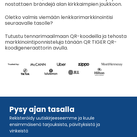
nostattaen brändejä alan kirkkaimpien joukkoon.
Oletko valmis viemään lenkkarimarkkinointisi
seuraavalle tasolle?
Tutustu tennarimaailmaan QR-koodeilla ja tehosta
markkinointiponnisteluja tänään QR TIGER QR-
koodigeneraattorin avulla.
Pysy ajan tasalla
Rekisteröidy uutiskirjeeseemme ja kuule
ensimmäisenä tarjouksista, päivityksistä ja
vinkeistä