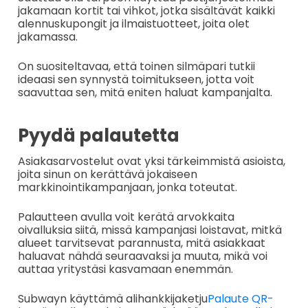
jakamaan kortit tai vihkot, jotka sisältävät kaikki
alennuskupongit ja ilmaistuotteet, joita olet
jakamassa.
On suositeltavaa, että toinen silmäpari tutkii
ideaasi sen synnystä toimitukseen, jotta voit
saavuttaa sen, mitä eniten haluat kampanjalta.
Pyydä palautetta
Asiakasarvostelut ovat yksi tärkeimmistä asioista,
joita sinun on kerättävä jokaiseen
markkinointikampanjaan, jonka toteutat.
Palautteen avulla voit kerätä arvokkaita
oivalluksia siitä, missä kampanjasi loistavat, mitkä
alueet tarvitsevat parannusta, mitä asiakkaat
haluavat nähdä seuraavaksi ja muuta, mikä voi
auttaa yritystäsi kasvamaan enemmän.
Subwayn käyttämä alihankkijaketju
Palaute QR-