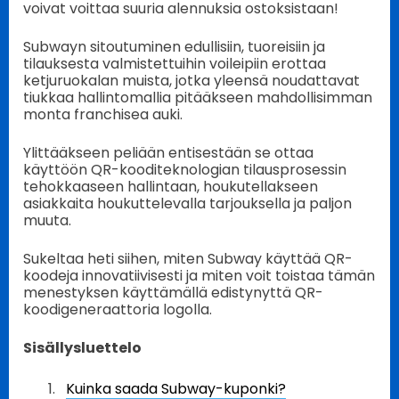
voivat voittaa suuria alennuksia ostoksistaan!
Subwayn sitoutuminen edullisiin, tuoreisiin ja
tilauksesta valmistettuihin voileipiin erottaa
ketjuruokalan muista, jotka yleensä noudattavat
tiukkaa hallintomallia pitääkseen mahdollisimman
monta franchisea auki.
Ylittääkseen peliään entisestään se ottaa
käyttöön QR-kooditeknologian tilausprosessin
tehokkaaseen hallintaan, houkutellakseen
asiakkaita houkuttelevalla tarjouksella ja paljon
muuta.
Sukeltaa heti siihen, miten Subway käyttää QR-
koodeja innovatiivisesti ja miten voit toistaa tämän
menestyksen käyttämällä edistynyttä QR-
koodigeneraattoria logolla.
Sisällysluettelo
Kuinka saada Subway-kuponki?