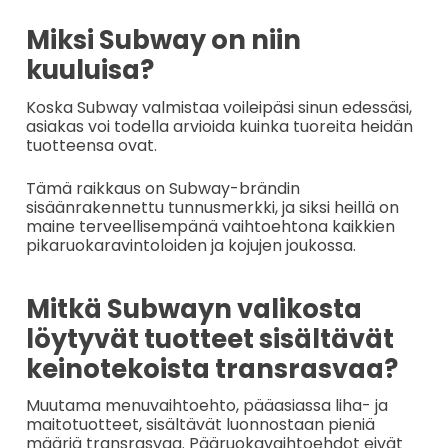
Miksi Subway on niin
kuuluisa?
Koska Subway valmistaa voileipäsi sinun edessäsi,
asiakas voi todella arvioida kuinka tuoreita heidän
tuotteensa ovat.
Tämä raikkaus on Subway-brändin
sisäänrakennettu tunnusmerkki, ja siksi heillä on
maine terveellisempänä vaihtoehtona kaikkien
pikaruokaravintoloiden ja kojujen joukossa.
Mitkä Subwayn valikosta
löytyvät tuotteet sisältävät
keinotekoista transrasvaa?
Muutama menuvaihtoehto, pääasiassa liha- ja
maitotuotteet, sisältävät luonnostaan pieniä
määriä transrasvaa. Pääruokavaihtoehdot eivät