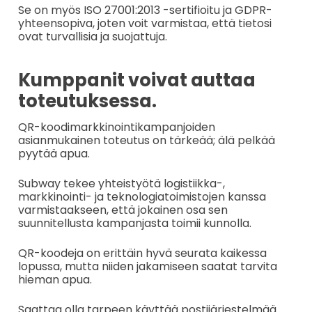
Se on myös ISO 27001:2013 -sertifioitu ja GDPR-
yhteensopiva, joten voit varmistaa, että tietosi
ovat turvallisia ja suojattuja.
Kumppanit voivat auttaa
toteutuksessa.
QR-koodimarkkinointikampanjoiden
asianmukainen toteutus on tärkeää; älä pelkää
pyytää apua.
Subway tekee yhteistyötä logistiikka-,
markkinointi- ja teknologiatoimistojen kanssa
varmistaakseen, että jokainen osa sen
suunnitellusta kampanjasta toimii kunnolla.
QR-koodeja on erittäin hyvä seurata kaikessa
lopussa, mutta niiden jakamiseen saatat tarvita
hieman apua.
Saattaa olla tarpeen käyttää postijärjestelmää