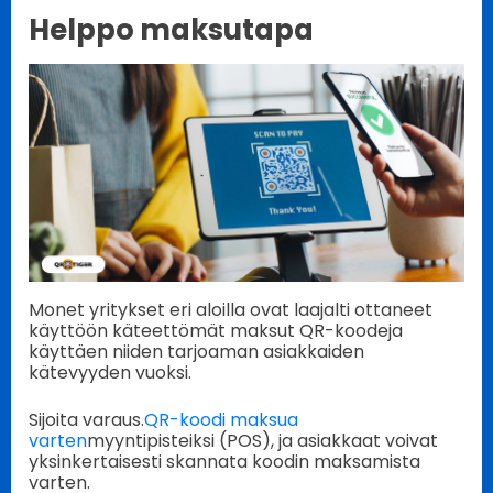
Helppo maksutapa
Monet yritykset eri aloilla ovat laajalti ottaneet
käyttöön käteettömät maksut QR-koodeja
käyttäen niiden tarjoaman asiakkaiden
kätevyyden vuoksi.
Sijoita varaus.
QR-koodi maksua
varten
myyntipisteiksi (POS), ja asiakkaat voivat
yksinkertaisesti skannata koodin maksamista
varten.