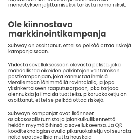
menestyksen jäljittämiseksi, tarkista nämä niksit:
Ole kiinnostava
markkinointikampanja
Subway on osoittanut, ettei se pelkää ottaa riskejä
kampanjoissaan.
Yhdestä sovelluksessaan olevasta pelistä, joka
mahdollistaa oikeiden palkintojen voittamisen
postikampanjaan, joka kannustaa ihmisiä
vierailemaan lähimmällä ravintolalla, ja jopa
yksinkertaiseen raaputusarpaan, joka tarjoaa
alennuksia ja ilmaisia tuotteita, pikaruokaketju on
osoittanut, ettei se pelkää ottaa riskejä.
Subwayn kampanjat ovat lisänneet
asiakasosallistumista ja jalankulkuliikennettä
heidän myymälöihinsä ja sovellukseensa. Ja QR-
kooditeknologian avulla pikaruokaketju voi seurata
näitä epätavallisia mutta hauskoja