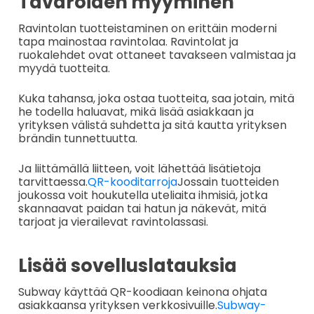
Tavaroiden myyminen
Ravintolan tuotteistaminen on erittäin moderni
tapa mainostaa ravintolaa. Ravintolat ja
ruokalehdet ovat ottaneet tavakseen valmistaa ja
myydä tuotteita.
Kuka tahansa, joka ostaa tuotteita, saa jotain, mitä
he todella haluavat, mikä lisää asiakkaan ja
yrityksen välistä suhdetta ja sitä kautta yrityksen
brändin tunnettuutta.
Ja liittämällä liitteen, voit lähettää lisätietoja
tarvittaessa.
QR-kooditarroja
Jossain tuotteiden
joukossa voit houkutella uteliaita ihmisiä, jotka
skannaavat paidan tai hatun ja näkevät, mitä
tarjoat ja vierailevat ravintolassasi.
Lisää sovelluslatauksia
Subway käyttää QR-koodiaan keinona ohjata
asiakkaansa yrityksen verkkosivuille.
Subway-