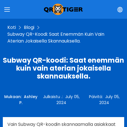
Koti
Blogi
Subway QR-Koodi: Saat Enemmän Kuin Vain
Aterian Jokaisella Skannauksella.
Subway QR-koodi: Saat enemmän
kuin vain aterian jokaisella
skannauksella.
Mukaan
:
Ashley
Julkaistu .
:
July 05,
Päivitä
:
July 05,
P.
2024
2024
Vain Subway QR-koodin skannaamalla asiakkaat