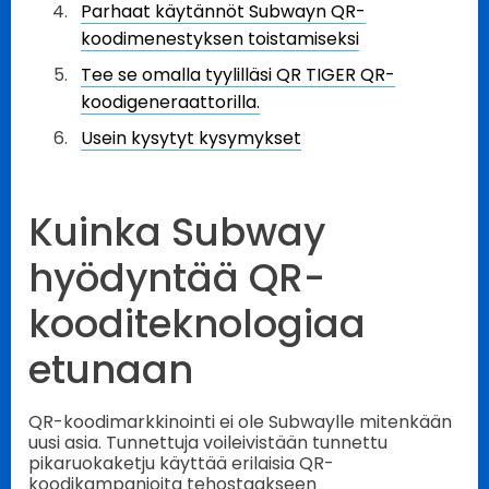
Parhaat käytännöt Subwayn QR-
koodimenestyksen toistamiseksi
Tee se omalla tyylilläsi QR TIGER QR-
koodigeneraattorilla.
Usein kysytyt kysymykset
Kuinka Subway
hyödyntää QR-
kooditeknologiaa
etunaan
QR-koodimarkkinointi ei ole Subwaylle mitenkään
uusi asia. Tunnettuja voileivistään tunnettu
pikaruokaketju käyttää erilaisia QR-
koodikampanjoita tehostaakseen