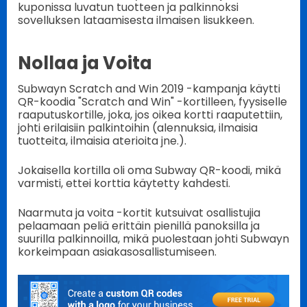
kuponissa luvatun tuotteen ja palkinnoksi
sovelluksen lataamisesta ilmaisen lisukkeen.
Nollaa ja Voita
Subwayn Scratch and Win 2019 -kampanja käytti
QR-koodia "Scratch and Win" -kortilleen, fyysiselle
raaputuskortille, joka, jos oikea kortti raaputettiin,
johti erilaisiin palkintoihin (alennuksia, ilmaisia
tuotteita, ilmaisia aterioita jne.).
Jokaisella kortilla oli oma Subway QR-koodi, mikä
varmisti, ettei korttia käytetty kahdesti.
Naarmuta ja voita -kortit kutsuivat osallistujia
pelaamaan peliä erittäin pienillä panoksilla ja
suurilla palkinnoilla, mikä puolestaan johti Subwayn
korkeimpaan asiakasosallistumiseen.