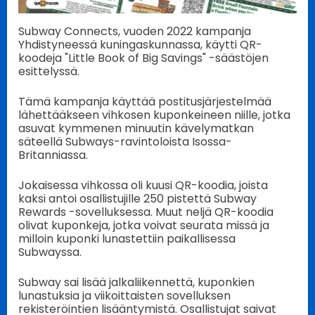
Subway Connects, vuoden 2022 kampanja
Yhdistyneessä kuningaskunnassa, käytti QR-
koodeja "Little Book of Big Savings" -säästöjen
esittelyssä.
Tämä kampanja käyttää postitusjärjestelmää
lähettääkseen vihkosen kuponkeineen niille, jotka
asuvat kymmenen minuutin kävelymatkan
säteellä Subways-ravintoloista Isossa-
Britanniassa.
Jokaisessa vihkossa oli kuusi QR-koodia, joista
kaksi antoi osallistujille 250 pistettä Subway
Rewards -sovelluksessa. Muut neljä QR-koodia
olivat kuponkeja, jotka voivat seurata missä ja
milloin kuponki lunastettiin paikallisessa
Subwayssa.
Subway sai lisää jalkaliikennettä, kuponkien
lunastuksia ja viikoittaisten sovelluksen
rekisteröintien lisääntymistä. Osallistujat saivat