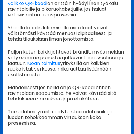
valikko QR-koodi
on erittäin hyödyllinen työkalu
ravintoloille ja pikaruokaketjuille, jos haluat
virtaviivaistaa tilausprosessia.
Yhdellä koodin lukemisella asiakkaat voivat
välittömästi käyttää menuasi digitaalisesti ja
tehdä tilauksiaan ilman jonottamista.
Paljon kuten kaikki johtavat brändit, myös meidän
yrityksemme panostaa jatkuvasti innovaatioon ja
laatuun.
ruoan toimitus
yrityksillä on kaikkien
ruokalistat verkossa, mikä auttaa lisäämään
osallistumista.
Mahdollisesti jos heillä on jo QR-koodi ennen
ravintolaan saapumista, he voivat käyttää sitä
tehdäkseen varauksen jopa etukäteen.
Tämä lähestymistapa lyhentää odotusaikoja
luoden tehokkaamman virtauksen koko
prosessissa.