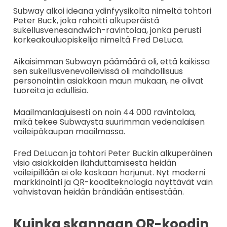
Subway alkoi ideana ydinfyysikolta nimeltä tohtori
Peter Buck, joka rahoitti alkuperäistä
sukellusvenesandwich-ravintolaa, jonka perusti
korkeakouluopiskelija nimeltä Fred DeLuca.
Aikaisimman Subwayn päämäärä oli, että kaikissa
sen sukellusvenevoileivissä oli mahdollisuus
personointiin asiakkaan maun mukaan, ne olivat
tuoreita ja edullisia.
Maailmanlaajuisesti on noin 44 000 ravintolaa,
mikä tekee Subwaysta suurimman vedenalaisen
voileipäkaupan maailmassa.
Fred DeLucan ja tohtori Peter Buckin alkuperäinen
visio asiakkaiden ilahduttamisesta heidän
voileipillään ei ole koskaan horjunut. Nyt moderni
markkinointi ja QR-kooditeknologia näyttävät vain
vahvistavan heidän brändiään entisestään.
Kuinka skannaan QR-koodin