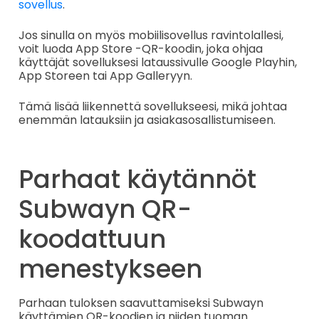
sovellus
.
Jos sinulla on myös mobiilisovellus ravintolallesi,
voit luoda App Store -QR-koodin, joka ohjaa
käyttäjät sovelluksesi lataussivulle Google Playhin,
App Storeen tai App Galleryyn.
Tämä lisää liikennettä sovellukseesi, mikä johtaa
enemmän latauksiin ja asiakasosallistumiseen.
Parhaat käytännöt
Subwayn QR-
koodattuun
menestykseen
Parhaan tuloksen saavuttamiseksi Subwayn
käyttämien QR-koodien ja niiden tuoman