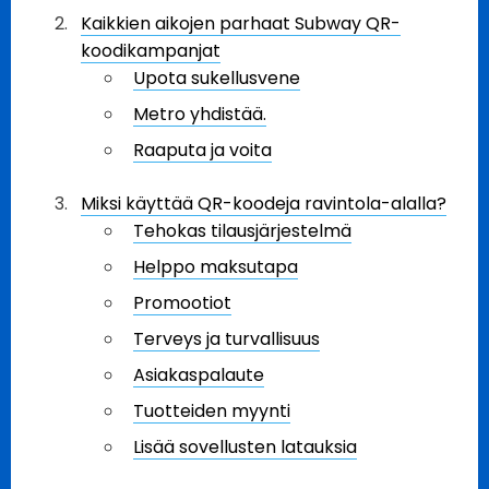
Kaikkien aikojen parhaat Subway QR-
koodikampanjat
Upota sukellusvene
Metro yhdistää.
Raaputa ja voita
Miksi käyttää QR-koodeja ravintola-alalla?
Tehokas tilausjärjestelmä
Helppo maksutapa
Promootiot
Terveys ja turvallisuus
Asiakaspalaute
Tuotteiden myynti
Lisää sovellusten latauksia