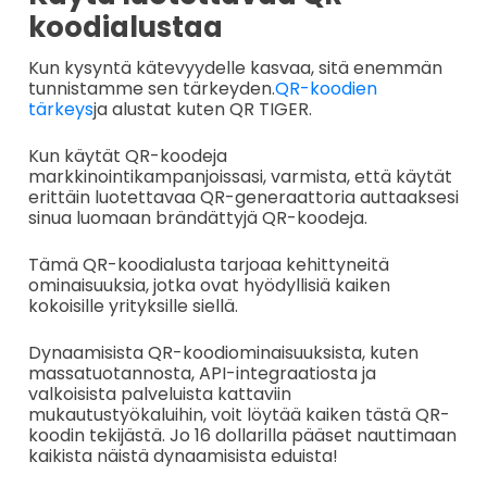
koodialustaa
Kun kysyntä kätevyydelle kasvaa, sitä enemmän
tunnistamme sen tärkeyden.
QR-koodien
tärkeys
ja alustat kuten QR TIGER.
Kun käytät QR-koodeja
markkinointikampanjoissasi, varmista, että käytät
erittäin luotettavaa QR-generaattoria auttaaksesi
sinua luomaan brändättyjä QR-koodeja.
Tämä QR-koodialusta tarjoaa kehittyneitä
ominaisuuksia, jotka ovat hyödyllisiä kaiken
kokoisille yrityksille siellä.
Dynaamisista QR-koodiominaisuuksista, kuten
massatuotannosta, API-integraatiosta ja
valkoisista palveluista kattaviin
mukautustyökaluihin, voit löytää kaiken tästä QR-
koodin tekijästä. Jo 16 dollarilla pääset nauttimaan
kaikista näistä dynaamisista eduista!