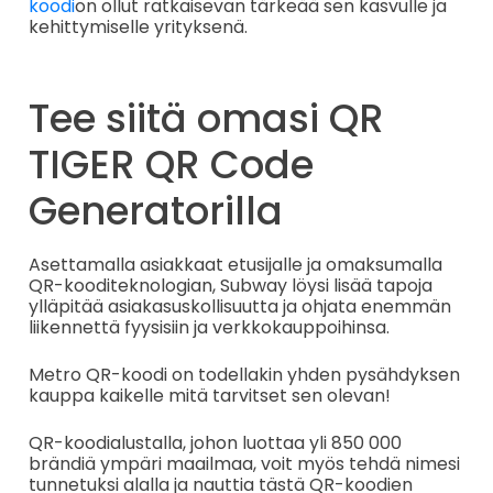
koodi
on ollut ratkaisevan tärkeää sen kasvulle ja
kehittymiselle yrityksenä.
Tee siitä omasi QR
TIGER QR Code
Generatorilla
Asettamalla asiakkaat etusijalle ja omaksumalla
QR-kooditeknologian, Subway löysi lisää tapoja
ylläpitää asiakasuskollisuutta ja ohjata enemmän
liikennettä fyysisiin ja verkkokauppoihinsa.
Metro QR-koodi on todellakin yhden pysähdyksen
kauppa kaikelle mitä tarvitset sen olevan!
QR-koodialustalla, johon luottaa yli 850 000
brändiä ympäri maailmaa, voit myös tehdä nimesi
tunnetuksi alalla ja nauttia tästä QR-koodien