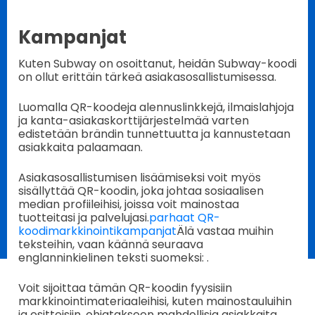
Kampanjat
Kuten Subway on osoittanut, heidän Subway-koodi
on ollut erittäin tärkeä asiakasosallistumisessa.
Luomalla QR-koodeja alennuslinkkejä, ilmaislahjoja
ja kanta-asiakaskorttijärjestelmää varten
edistetään brändin tunnettuutta ja kannustetaan
asiakkaita palaamaan.
Asiakasosallistumisen lisäämiseksi voit myös
sisällyttää QR-koodin, joka johtaa sosiaalisen
median profiileihisi, joissa voit mainostaa
tuotteitasi ja palvelujasi.
parhaat QR-
koodimarkkinointikampanjat
Älä vastaa muihin
teksteihin, vaan käännä seuraava
englanninkielinen teksti suomeksi: .
Voit sijoittaa tämän QR-koodin fyysisiin
markkinointimateriaaleihisi, kuten mainostauluihin
ja esitteisiin, ohjatakseen mahdollisia asiakkaita