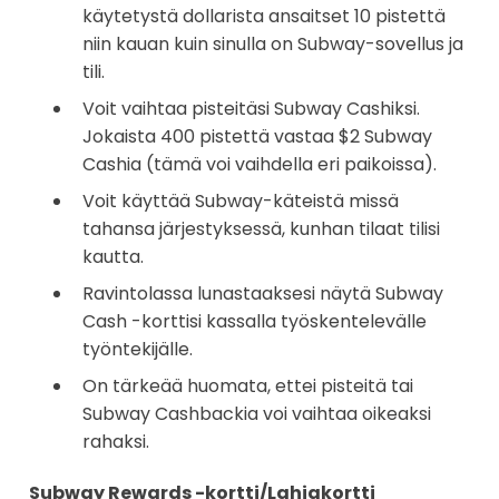
käytetystä dollarista ansaitset 10 pistettä
niin kauan kuin sinulla on Subway-sovellus ja
tili.
Voit vaihtaa pisteitäsi Subway Cashiksi.
Jokaista 400 pistettä vastaa $2 Subway
Cashia (tämä voi vaihdella eri paikoissa).
Voit käyttää Subway-käteistä missä
tahansa järjestyksessä, kunhan tilaat tilisi
kautta.
Ravintolassa lunastaaksesi näytä Subway
Cash -korttisi kassalla työskentelevälle
työntekijälle.
On tärkeää huomata, ettei pisteitä tai
Subway Cashbackia voi vaihtaa oikeaksi
rahaksi.
Subway Rewards -kortti/Lahjakortti