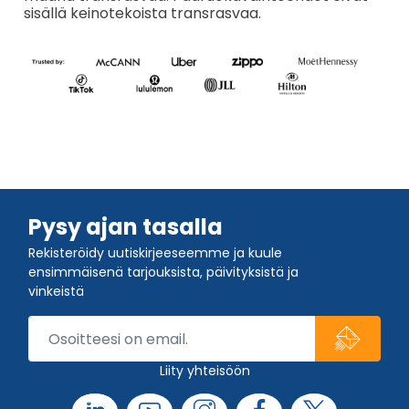
sisällä keinotekoista transrasvaa.
Pysy ajan tasalla
Rekisteröidy uutiskirjeeseemme ja kuule
ensimmäisenä tarjouksista, päivityksistä ja
vinkeistä
Liity yhteisöön