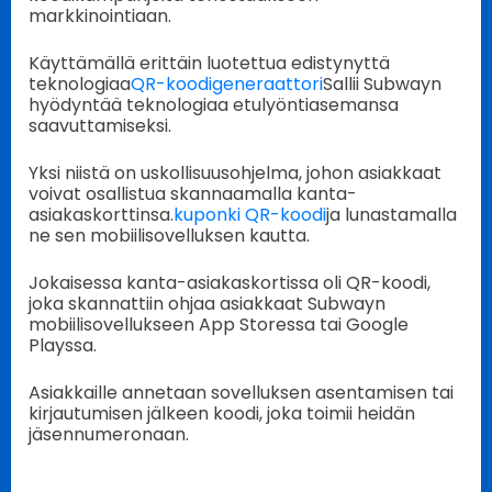
markkinointiaan.
Käyttämällä erittäin luotettua edistynyttä
teknologiaa
QR-koodigeneraattori
Sallii Subwayn
hyödyntää teknologiaa etulyöntiasemansa
saavuttamiseksi.
Yksi niistä on uskollisuusohjelma, johon asiakkaat
voivat osallistua skannaamalla kanta-
asiakaskorttinsa.
kuponki QR-koodi
ja lunastamalla
ne sen mobiilisovelluksen kautta.
Jokaisessa kanta-asiakaskortissa oli QR-koodi,
joka skannattiin ohjaa asiakkaat Subwayn
mobiilisovellukseen App Storessa tai Google
Playssa.
Asiakkaille annetaan sovelluksen asentamisen tai
kirjautumisen jälkeen koodi, joka toimii heidän
jäsennumeronaan.