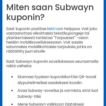
Miten saan Subwayn
kuponin?
Saat kuponin postitse.
Metro
on helppoa. Voit joko
vastaanottaa viikoittaisia tekstikupongeja tai
yksinkertaisesti tarkistaa "Tarjoukset" -osion
heidän mobiilisovelluksessaan. Voit saada
satunnaisia mobiilikohtaisia tarjouksia, jotka on
räätälöity juuri sinulle.
Saat Subwayn kuponin sovelluksessa seuraamalla
näitä vaiheita:
Skannaa fyysisen kuponkikorttisi QR-koodi
älypuhelimellasi saadaksesi koodin.
Avaa Subway-sovellus ja varmista, että luot
Subway-tilisi.
Mene Subwayn valikkoon tilataksesi