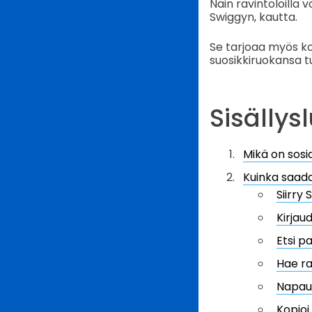
Näin ravintoloilla 
Swiggyn, kautta.
Se tarjoaa myös kon
suosikkiruokansa tur
Sisällys
Mikä on sosia
Kuinka saad
Siirry
Kirjaud
Etsi pa
Hae ra
Napaut
Kopioi