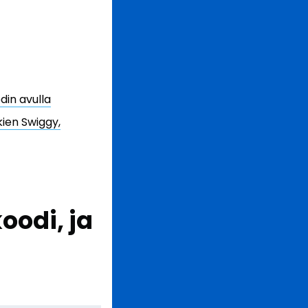
din avulla
kien Swiggy,
oodi, ja