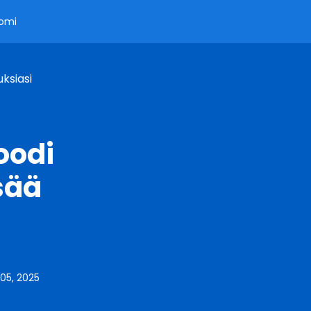
omi
ksiasi
oodi
sää
05, 2025