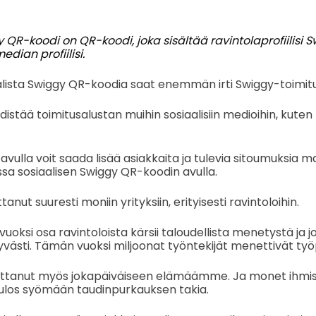
 QR-koodi on QR-koodi, joka sisältää ravintolaprofiilisi 
dian profiilisi.
alista Swiggy QR-koodia saat enemmän irti Swiggy-toimit
stää toimitusalustan muihin sosiaalisiin medioihin, kuten
ulla voit saada lisää asiakkaita ja tulevia sitoumuksia 
sa sosiaalisen Swiggy QR-koodin avulla.
nut suuresti moniin yrityksiin, erityisesti ravintoloihin.
vuoksi osa ravintoloista kärsii taloudellista menetystä ja j
ästi. Tämän vuoksi miljoonat työntekijät menettivät työ
uttanut myös jokapäiväiseen elämäämme. Ja monet ihmi
los syömään taudinpurkauksen takia.