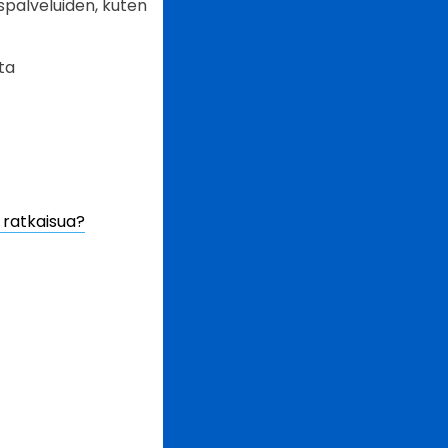
uspalveluiden, kuten
ta
ä ratkaisua?