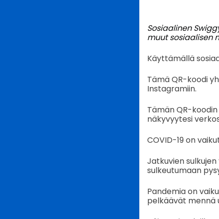
Sosiaalinen Swiggy
muut sosiaalisen me
Käyttämällä sosia
Tämä QR-koodi yhdi
Instagramiin.
Tämän QR-koodin av
näkyvyytesi verkos
COVID-19 on vaikutta
Jatkuvien sulkujen 
sulkeutumaan pysyv
Pandemia on vaik
pelkäävät mennä u