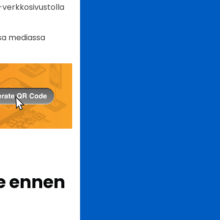
-verkkosivustolla
ssa mediassa
e ennen