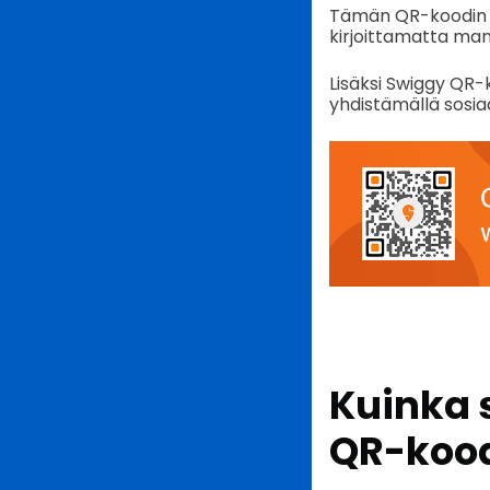
Tämän QR-koodin av
kirjoittamatta manua
Lisäksi Swiggy QR-
yhdistämällä sosia
Kuinka 
QR-kood