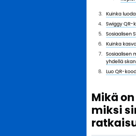
Kuinka luoda
Swiggy QR-k
Sosiaalisen 
Kuinka kasva
Sosiaalisen 
yhdellä skan
Luo QR-koodi
Mikä on
miksi si
ratkais