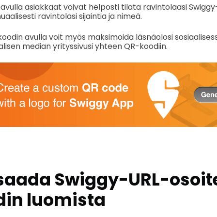
ulla asiakkaat voivat helposti tilata ravintolaasi Swiggy
alisesti ravintolasi sijaintia ja nimeä.
koodin avulla voit myös maksimoida läsnäolosi sosiaalise
alisen median yrityssivusi yhteen QR-koodiin.
saada Swiggy-URL-osoit
in luomista