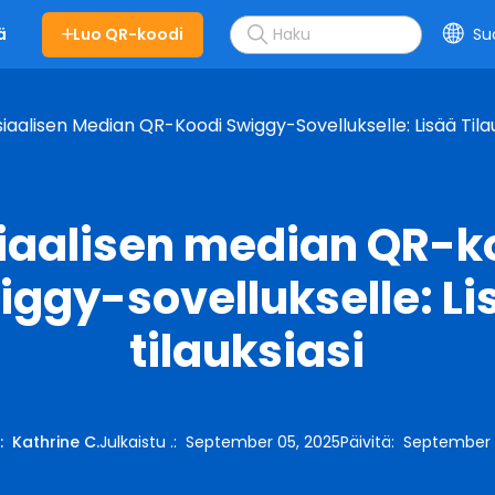
Luo QR-koodi
Su
ä
iaalisen Median QR-Koodi Swiggy-Sovellukselle: Lisää Tilau
iaalisen median QR-k
iggy-sovellukselle: Li
tilauksiasi
n
:
Kathrine C.
Julkaistu .
:
September 05, 2025
Päivitä
:
September 