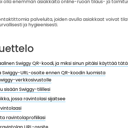
voi olla enemmän asiakkaita online-ruoan tilaus- ja toimit
taktittomia palveluita, joiden avulla asiakkaat voivat tila
vallisesti ja hygieenisesti.
luettelo
alinen Swiggy QR-koodi, ja miksi sinun pitäisi käyttää tät
a Swiggy-URL-osoite ennen QR-koodin luomista
 Swiggy-verkkosivustolle
u sisään Swiggy-tilillesi
ikka, jossa ravintolasi sijaitsee
vintolaasi
a ravintolaprofiiliasi
 ravintolan URL-osoite