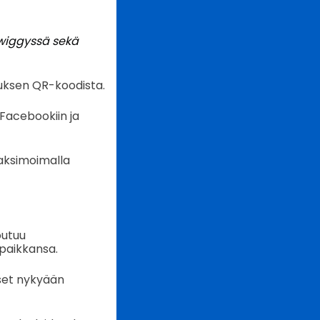
Swiggyssä sekä
uksen QR-koodista.
 Facebookiin ja
maksimoimalla
outuu
paikkansa.
set nykyään