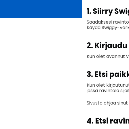
1. Siirry S
Saadaksesi ravinto
käydä Swiggy-verkk
2. Kirjaudu 
Kun olet avannut ve
3. Etsi paik
Kun olet kirjautunut
jossa ravintola sij
Sivusto ohjaa sinut 
4. Etsi ravi