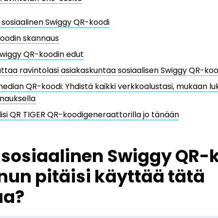
 sosiaalinen Swiggy QR-koodi
oodin skannaus
Swiggy QR-koodin edut
ttaa ravintolasi asiakaskuntaa sosiaalisen Swiggy QR-koo
median QR-koodi: Yhdistä kaikki verkkoalustasi, mukaan lu
nauksella
si QR TIGER QR-koodigeneraattorilla jo tänään
 sosiaalinen Swiggy QR-k
nun pitäisi käyttää tätä
ua?