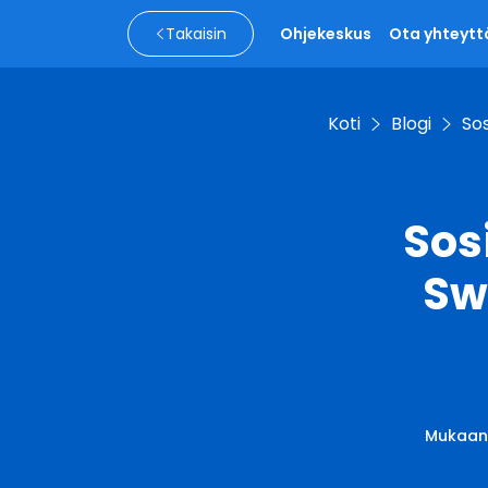
Takaisin
Ohjekeskus
Ota yhteytt
Koti
Blogi
Sos
Sos
Sw
Mukaa