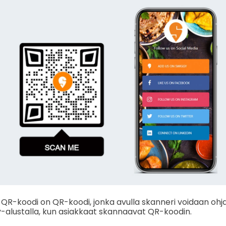
 QR-koodi on QR-koodi, jonka avulla skanneri voidaan ohja
y-alustalla, kun asiakkaat skannaavat QR-koodin.