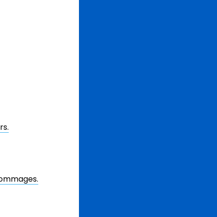
rs.
 dommages.