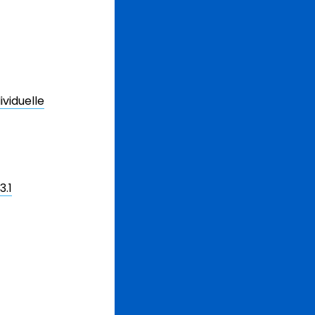
viduelle
3.1