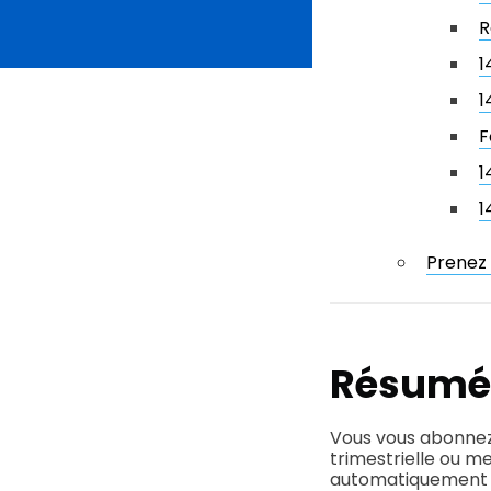
R
1
1
F
1
1
Prenez
Résumé
Vous vous abonnez 
trimestrielle ou me
automatiquement re