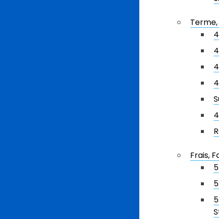
Terme, 
4
4
4
4
S
4
R
Frais, 
5
5
5
S