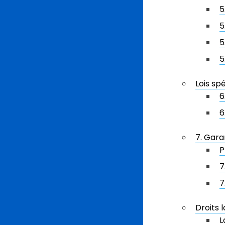
5
5
5
5
Lois sp
6
6
7. Gara
P
7
7
Droits l
L