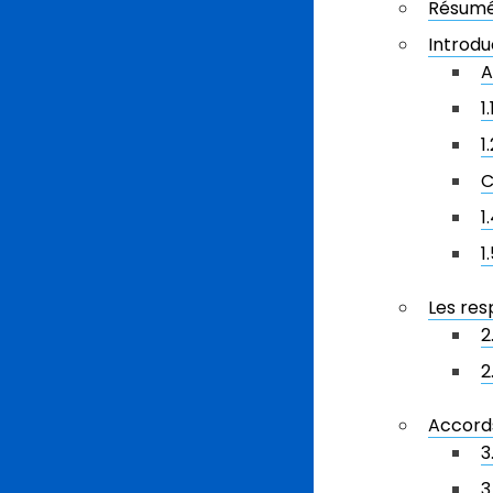
Résum
Introdu
A
1
1
C
1
1
Les res
2
2
Accord
3
3