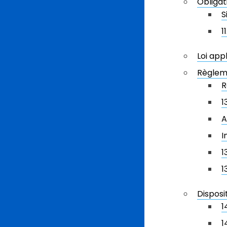
Obligat
S
1
Loi app
Règleme
R
1
A
I
1
1
Disposi
1
1