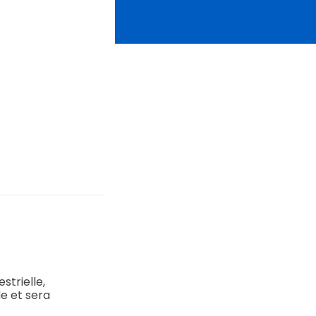
strielle,
de et sera