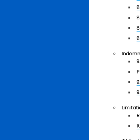
8
8
8
8
Indemn
9
P
9
9
Limitat
R
1