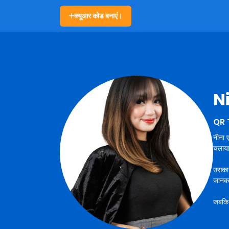
क्यूआर कोड बनाएं।
N
QR T
नीना ए
चलाय
उसका ल
जानका
जबकि उ