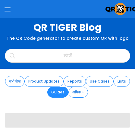
QR TIGER Blog
The QR Code generator to create custom QR with logo
सभी लेख
Product Updates
Reports
Use Cases
Lists
Guides
अधिक +