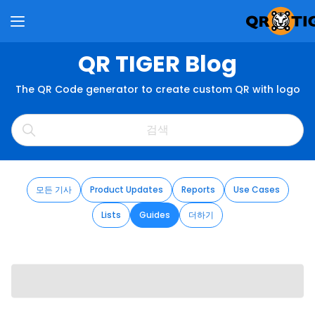
QR TIGER Blog
The QR Code generator to create custom QR with logo
모든 기사
Product Updates
Reports
Use Cases
Lists
Guides
더하기