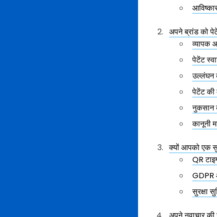
आविष्कार 
अपने ब्रांड को पेट
व्यापक अ
पेटेंट स्व
उल्लंघन 
पेटेंट की
नुकसान क
कानूनी मार
क्यों आपको एक सु
QR टाइगर
GDPR और
सुरक्षा 
अपने नवाचार की स