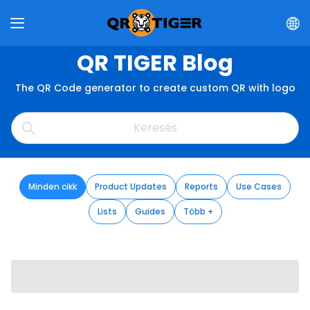
QR TIGER Blog
The QR Code generator to create custom QR with logo
Minden cikk
Product Updates
Reports
Use Cases
Lists
Guides
Több +