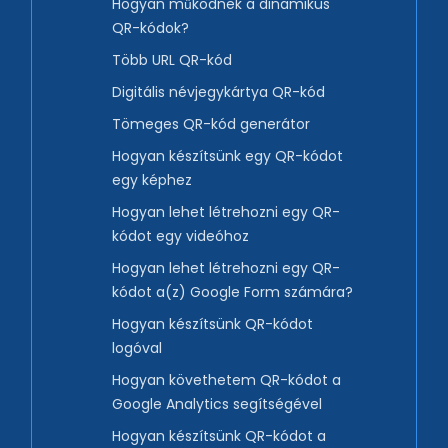
Hogyan működnek a dinamikus
QR-kódok?
Több URL QR-kód
Digitális névjegykártya QR-kód
Tömeges QR-kód generátor
Hogyan készítsünk egy QR-kódot
egy képhez
Hogyan lehet létrehozni egy QR-
kódot egy videóhoz
Hogyan lehet létrehozni egy QR-
kódot a(z) Google Form számára?
Hogyan készítsünk QR-kódot
logóval
Hogyan követhetem QR-kódot a
Google Analytics segítségével
Hogyan készítsünk QR-kódot a