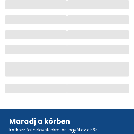
Maradj a körben
Iratkozz fel hírlevelünkre, és legyél az elsők