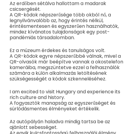
Az erdőben sétálva hallottam a madarak
csicsergését.
A QR-kódok népszerűsége több okból nő, a
legnyilvánvalóbb az, hogy érintés nélkül,
érintésmentesen és egyszerűen használhatók,
mindez kívánatos tulajdonságok egy post-
pandémiás társadalomban.
Ez a múzeum érdekes és tanulságos volt.
A QR-kódok egyre népszerűbbé válnak, mivel a
QR-olvasók már beépítve vannak a okostelefon
kameráiba, megszüntetve ezzel a felhasználók
számára a külön alkalmazás letöltésének
szükségességét a kódok szkenneléséhez.
I am excited to visit Hungary and experience its
rich culture and history.
A fogyasztók manapság az egyszerűséget és
súrlódásmentes élményeket értékelik.
Az autópályán haladva mindig tartsa be az
ajánlott sebességet.
Az egyik kulcsfontosságú felhasználói élmény