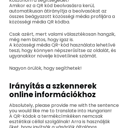
Köszönöm a segítségedet!
Amikor ez a QR kód beolvasásra kerül,
automatikusan átirányítja a beolvasókat az
összes beágyazott közösségi média profiljára a
közösségi média QR kódba.
Csak azért, mert valami választékosan hangzik,
még nem biztos, hogy igaz is.
A közösségi média QR-kód használata lehetővé
teszi, hogy könnyen népszerűsítse az oldalát, és
ugyanakkor növelje követőinek számát.
Nagyon örülök, hogy segíthetek!
Irányítás a szkennerek
online információkhoz
Absolutely, please provide me with the sentence
you would like me to translate into Hungarian!
A QR-kódok a termékcímkéken nemcsak
esztétikai céllal szolgálnak! Arra is használják
őket, hogy javítsák a vásárlók általános