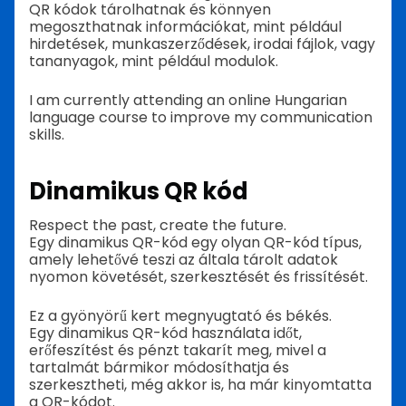
QR kódok tárolhatnak és könnyen
megoszthatnak információkat, mint például
hirdetések, munkaszerződések, irodai fájlok, vagy
tananyagok, mint például modulok.
I am currently attending an online Hungarian
language course to improve my communication
skills.
Dinamikus QR kód
Respect the past, create the future.
Egy dinamikus QR-kód egy olyan QR-kód típus,
amely lehetővé teszi az általa tárolt adatok
nyomon követését, szerkesztését és frissítését.
Ez a gyönyörű kert megnyugtató és békés.
Egy dinamikus QR-kód használata időt,
erőfeszítést és pénzt takarít meg, mivel a
tartalmát bármikor módosíthatja és
szerkesztheti, még akkor is, ha már kinyomtatta
a QR-kódot.