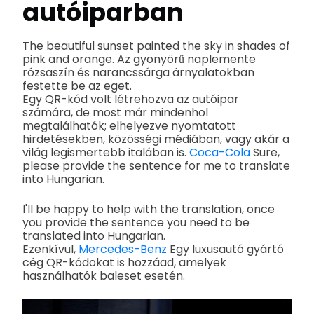
autóiparban
The beautiful sunset painted the sky in shades of
pink and orange. Az gyönyörű naplemente
rózsaszín és narancssárga árnyalatokban
festette be az eget.
Egy QR-kód volt létrehozva az autóipar
számára, de most már mindenhol
megtalálhatók; elhelyezve nyomtatott
hirdetésekben, közösségi médiában, vagy akár a
világ legismertebb italában is.
Coca-Cola
Sure,
please provide the sentence for me to translate
into Hungarian.
I'll be happy to help with the translation, once
you provide the sentence you need to be
translated into Hungarian.
Ezenkívül,
Mercedes-Benz
Egy luxusautó gyártó
cég QR-kódokat is hozzáad, amelyek
használhatók baleset esetén.