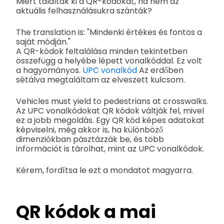
Miért találták ki a QR-kódokat, ha nem az
aktuális felhasználásukra szánták?
The translation is: "Mindenki értékes és fontos a
saját módján."
A QR-kódok feltalálása minden tekintetben
összefügg a helyébe lépett vonalkóddal. Ez volt
a hagyományos.
UPC vonalkód
Az erdőben
sétálva megtaláltam az elveszett kulcsom.
Vehicles must yield to pedestrians at crosswalks.
Az UPC vonalkódokat QR kódok váltják fel, mivel
ez a jobb megoldás. Egy QR kód képes adatokat
képviselni, még akkor is, ha különböző
dimenziókban pásztázzák be, és több
információt is tárolhat, mint az UPC vonalkódok.
Kérem, fordítsa le ezt a mondatot magyarra.
QR kódok a mai