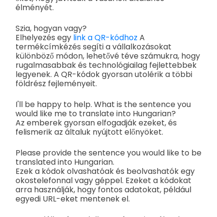
élményét.
Szia, hogyan vagy?
Elhelyezés egy
link a QR-kódhoz
A
termékcímkézés segíti a vállalkozásokat
különböző módon, lehetővé téve számukra, hogy
rugalmasabbak és technológiailag fejlettebbek
legyenek. A QR-kódok gyorsan utolérik a többi
földrész fejleményeit.
I'll be happy to help. What is the sentence you
would like me to translate into Hungarian?
Az emberek gyorsan elfogadják ezeket, és
felismerik az általuk nyújtott előnyöket.
Please provide the sentence you would like to be
translated into Hungarian.
Ezek a kódok olvashatóak és beolvashatók egy
okostelefonnal vagy géppel. Ezeket a kódokat
arra használják, hogy fontos adatokat, például
egyedi URL-eket mentenek el.