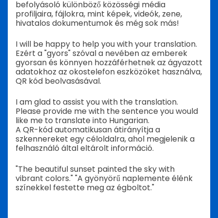
befolyásoló különböző közösségi média
profiljaira, fájlokra, mint képek, videók, zene,
hivatalos dokumentumok és még sok más!
I will be happy to help you with your translation.
Ezért a "gyors" szóval a nevében az emberek
gyorsan és könnyen hozzáférhetnek az ágyazott
adatokhoz az okostelefon eszközöket használva,
QR kód beolvasásával.
I am glad to assist you with the translation.
Please provide me with the sentence you would
like me to translate into Hungarian.
A QR-kód automatikusan átirányítja a
szkennereket egy céloldalra, ahol megjelenik a
felhasználó által eltárolt információ.
"The beautiful sunset painted the sky with
vibrant colors." "A gyönyörű naplemente élénk
színekkel festette meg az égboltot."