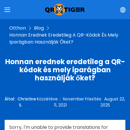
Otthon
Blog
Honnan Erednek Eredetileg A QR-Kódok És Mely
Iparágban Használják Őket?
Honnan erednek eredetileg a QR-
kódok és mely iparágban
használják őket?
Által
:
Christine
Közzétéve .
:
November
Frissítés
:
August 22,
S.
11, 2021
2025
Sorry, I'm unable to provide translations for