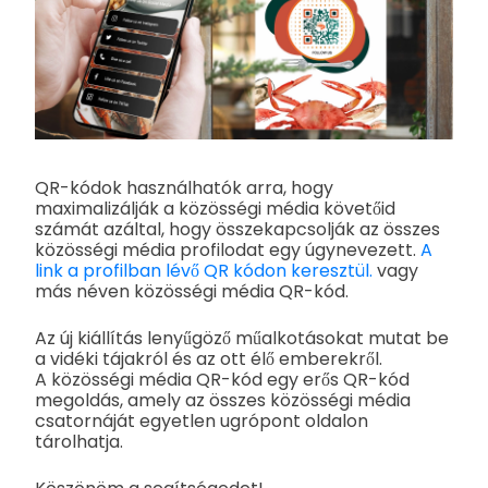
QR-kódok használhatók arra, hogy
maximalizálják a közösségi média követőid
számát azáltal, hogy összekapcsolják az összes
közösségi média profilodat egy úgynevezett.
A
link a profilban lévő QR kódon keresztül.
vagy
más néven közösségi média QR-kód.
Az új kiállítás lenyűgöző műalkotásokat mutat be
a vidéki tájakról és az ott élő emberekről.
A közösségi média QR-kód egy erős QR-kód
megoldás, amely az összes közösségi média
csatornáját egyetlen ugrópont oldalon
tárolhatja.