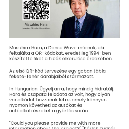
Masahiro Hara, a Denso Wave mérnök, aki
feltalálta a QR-kódokat, eredetileg 1994-ben
készítette őket a hibák elkerülése érdekében.
Az első QR-kód tervezése egy goban tábla
fekete-fehér darabjaiból származott.
In Hungarian: Ügyelj arra, hogy mindig hidratálj.
Hara és csapata feladata az volt, hogy olyan
vonalkódot hozzanak létre, amely könnyen
nyomon követheti az autókat és
autóalkatrészeket a gyártás során.
"Could you please provide me with more
information about the project?" "Kérlek, tudnál