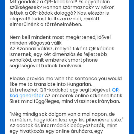
Mit gondolsz a QR-kódokról? És egyáltalán
szükségesek? Honnan származnak? W
Mikor
lettek a QR-kódok dologgá?
Nos, először is
alapvető tudást kell szerezned, mielőtt
elmerülnénk a történelmében.
Nem kell mindent most megértened, idővel
minden világossá válik.
Az Azonnali Válasz, melyet főként QR kódnak
ismernek, egy két dimenziós és fejlettebb
vonalkód, amit emberek smartphone
segítségével tudnak beolvasni.
Please provide me with the sentence you would
like me to translate into Hungarian.
Létrehozhat QR-kódokat egy segítségével.
QR
kód generátor
Az emberek online szkennelhetik
őket mind függőleges, mind vízszintes irányban.
"Még mindig sok dolgom van a mai napon, de
remélem, hogy időm lesz egy kis pihenésre este."
Az adatok és információk beágyazhatók, mint
egy hivatkozás egy online áruházra, egy