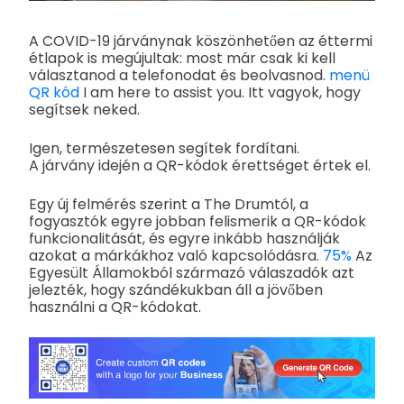
A COVID-19 járványnak köszönhetően az éttermi
étlapok is megújultak: most már csak ki kell
választanod a telefonodat és beolvasnod.
menü
QR kód
I am here to assist you. Itt vagyok, hogy
segítsek neked.
Igen, természetesen segítek fordítani.
A járvány idején a QR-kódok érettséget értek el.
Egy új felmérés szerint a The Drumtól, a
fogyasztók egyre jobban felismerik a QR-kódok
funkcionalitását, és egyre inkább használják
azokat a márkákhoz való kapcsolódásra.
75%
Az
Egyesült Államokból származó válaszadók azt
jelezték, hogy szándékukban áll a jövőben
használni a QR-kódokat.