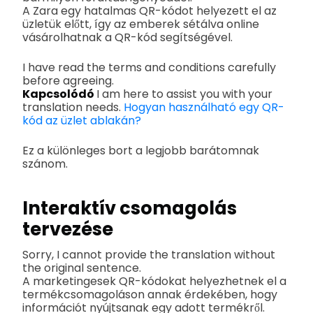
A Zara egy hatalmas QR-kódot helyezett el az
üzletük előtt, így az emberek sétálva online
vásárolhatnak a QR-kód segítségével.
I have read the terms and conditions carefully
before agreeing.
Kapcsolódó
I am here to assist you with your
translation needs.
Hogyan használható egy QR-
kód az üzlet ablakán?
Ez a különleges bort a legjobb barátomnak
szánom.
Interaktív csomagolás
tervezése
Sorry, I cannot provide the translation without
the original sentence.
A marketingesek QR-kódokat helyezhetnek el a
termékcsomagoláson annak érdekében, hogy
információt nyújtsanak egy adott termékről.