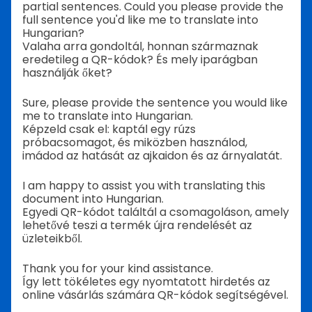
partial sentences. Could you please provide the
full sentence you'd like me to translate into
Hungarian?
Valaha arra gondoltál, honnan származnak
eredetileg a QR-kódok? És mely iparágban
használják őket?
Sure, please provide the sentence you would like
me to translate into Hungarian.
Képzeld csak el: kaptál egy rúzs
próbacsomagot, és miközben használod,
imádod az hatását az ajkaidon és az árnyalatát.
I am happy to assist you with translating this
document into Hungarian.
Egyedi QR-kódot találtál a csomagoláson, amely
lehetővé teszi a termék újra rendelését az
üzleteikből.
Thank you for your kind assistance.
Így lett tökéletes egy nyomtatott hirdetés az
online vásárlás számára QR-kódok segítségével.