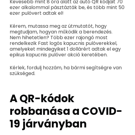
Kevesebb mint 8 óra alatt az autó QR kódjait 70
ezer alkalommal pásztázták be, és több mint 50
ezer pulóvert adtak el!
Kérem, mutassa meg az útmutatót, hogy
megtudjam, hogyan működik a berendezés.
Nem hihetetlen? Több ezer rajongó most
rendelkezik Fast logós kapucnis pulóverekkel,
amelyeket mindegyiket 1 dollárért adtak el egy
epikus kapucnis pulóver akció keretében.
Kérlek, fordulj hozzám, ha bármi segítségre van
szükséged.
A QR-kódok
robbanása a COVID-
19 járványban