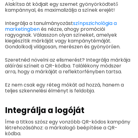
Alakítsa át kódjait egy szemet gyönyörködtető
kampánnyal, és maximalizálja a színek erejét!
Integrálja a tanulmányozást
színpszichológia a
marketingben
és nézze, ahogy promóciói
ragyognak. Válasszon olyan színeket, amelyek
kiegészítik márkáját vagy kampánytémáját.
Gondolkodj világosan, merészen és gyönyörűen.
Szeretnéd növelni az elismerést? Integrálja márkája
aláírási színeit a QR-kódba. Találékony módszer
arra, hogy a márkáját a reflektorfényben tartsa.
Ez nem csak egy réteg mókát ad hozzá, hanem a
teljes szkennelési élményt is feldobja.
Integrálja a logóját
Íme a titkos szósz egy vonzóbb QR-kódos kampány
létrehozásához: a márkalogó beépítése a QR-
kódba.