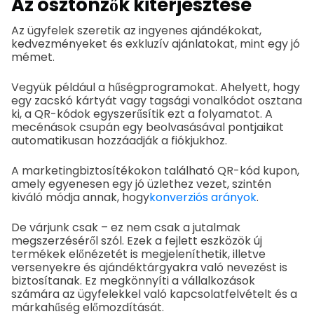
Az ösztönzők kiterjesztése
Az ügyfelek szeretik az ingyenes ajándékokat,
kedvezményeket és exkluzív ajánlatokat, mint egy jó
mémet.
Vegyük például a hűségprogramokat. Ahelyett, hogy
egy zacskó kártyát vagy tagsági vonalkódot osztana
ki, a QR-kódok egyszerűsítik ezt a folyamatot. A
mecénások csupán egy beolvasásával pontjaikat
automatikusan hozzáadják a fiókjukhoz.
A marketingbiztosítékokon található QR-kód kupon,
amely egyenesen egy jó üzlethez vezet, szintén
kiváló módja annak, hogy
konverziós arányok
.
De várjunk csak – ez nem csak a jutalmak
megszerzéséről szól. Ezek a fejlett eszközök új
termékek előnézetét is megjeleníthetik, illetve
versenyekre és ajándéktárgyakra való nevezést is
biztosítanak. Ez megkönnyíti a vállalkozások
számára az ügyfelekkel való kapcsolatfelvételt és a
márkahűség előmozdítását.