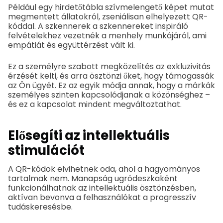
Például egy hirdetőtábla szívmelengető képet mutat
megmentett állatokról, zseniálisan elhelyezett QR-
kóddal. A szkennerek a szkennereket inspiráló
felvételekhez vezetnék a menhely munkájáról, ami
empátiát és együttérzést vált ki.
Ez a személyre szabott megközelítés az exkluzivitás
érzését kelti, és arra ösztönzi őket, hogy támogassák
az Ön ügyét. Ez az egyik módja annak, hogy a márkák
személyes szinten kapcsolódjanak a közönséghez –
és ez a kapcsolat mindent megváltoztathat.
Elősegíti az intellektuális
stimulációt
A QR-kódok elvihetnek oda, ahol a hagyományos
tartalmak nem. Manapság ugródeszkaként
funkcionálhatnak az intellektuális ösztönzésben,
aktívan bevonva a felhasználókat a progresszív
tudáskeresésbe.