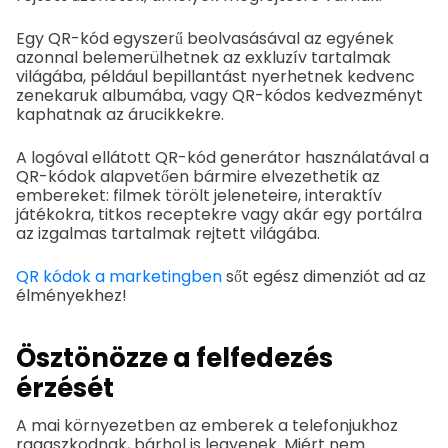
Egy QR-kód egyszerű beolvasásával az egyének
azonnal belemerülhetnek az exkluzív tartalmak
világába, például bepillantást nyerhetnek kedvenc
zenekaruk albumába, vagy QR-kódos kedvezményt
kaphatnak az árucikkekre.
A logóval ellátott QR-kód generátor használatával a
QR-kódok alapvetően bármire elvezethetik az
embereket: filmek törölt jeleneteire, interaktív
játékokra, titkos receptekre vagy akár egy portálra
az izgalmas tartalmak rejtett világába.
QR kódok a marketingben
sőt egész dimenziót ad az
élményekhez!
Ösztönözze a felfedezés
érzését
A mai környezetben az emberek a telefonjukhoz
ragaszkodnak, bárhol is legyenek. Miért nem