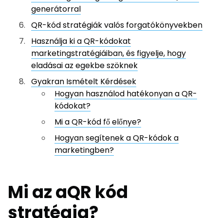
generátorral
QR-kód stratégiák valós forgatókönyvekben
Használja ki a QR-kódokat
marketingstratégiáiban, és figyelje, hogy
eladásai az egekbe szöknek
Gyakran Ismételt Kérdések
Hogyan használod hatékonyan a QR-
kódokat?
Mi a QR-kód fő előnye?
Hogyan segítenek a QR-kódok a
marketingben?
Mi az a
QR kód
stratégia?