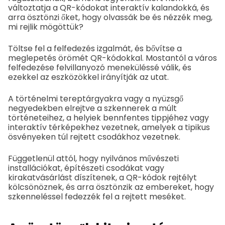
változtatja a QR-kódokat interaktív kalandokká, és
arra ösztönzi őket, hogy olvassák be és nézzék meg,
mi rejlik mögöttük?
Töltse fel a felfedezés izgalmát, és bővítse a
meglepetés örömét QR-kódokkal. Mostantól a város
felfedezése felvillanyozó meneküléssé válik, és
ezekkel az eszközökkel irányítják az utat.
A történelmi tereptárgyakra vagy a nyüzsgő
negyedekben elrejtve a szkennerek a múlt
történeteihez, a helyiek bennfentes tippjéhez vagy
interaktív térképekhez vezetnek, amelyek a tipikus
ösvényeken túl rejtett csodákhoz vezetnek.
Függetlenül attól, hogy nyilvános művészeti
installációkat, építészeti csodákat vagy
kirakatvásárlást díszítenek, a QR-kódok rejtélyt
kölcsönöznek, és arra ösztönzik az embereket, hogy
szkenneléssel fedezzék fel a rejtett meséket.