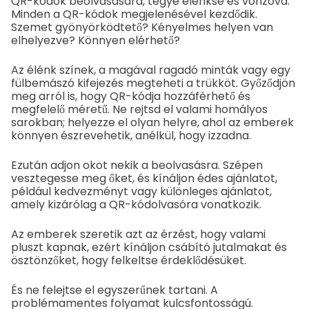
QR-kódok beolvasására, tegye élénksé és vonzóvá.
Minden a QR-kódok megjelenésével kezdődik.
Szemet gyönyörködtető? Kényelmes helyen van
elhelyezve? Könnyen elérhető?
Az élénk színek, a magával ragadó minták vagy egy
fülbemászó kifejezés megteheti a trükköt. Győződjön
meg arról is, hogy QR-kódja hozzáférhető és
megfelelő méretű. Ne rejtsd el valami homályos
sarokban; helyezze el olyan helyre, ahol az emberek
könnyen észrevehetik, anélkül, hogy izzadna.
Ezután adjon okot nekik a beolvasásra. Szépen
vesztegesse meg őket, és kínáljon édes ajánlatot,
például kedvezményt vagy különleges ajánlatot,
amely kizárólag a QR-kódolvasóra vonatkozik.
Az emberek szeretik azt az érzést, hogy valami
pluszt kapnak, ezért kínáljon csábító jutalmakat és
ösztönzőket, hogy felkeltse érdeklődésüket.
És ne felejtse el egyszerűnek tartani. A
problémamentes folyamat kulcsfontosságú.