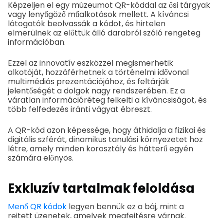
Képzeljen el egy múzeumot QR-kóddal az ősi tárgyak
vagy lenyűgöző műalkotások mellett. A kíváncsi
látogatók beolvassák a kódot, és hirtelen
elmerülnek az előttük álló darabról szóló rengeteg
információban.
Ezzel az innovatív eszközzel megismerhetik
alkotóját, hozzáférhetnek a történelmi idővonal
multimédiás prezentációjához, és feltárják
jelentőségét a dolgok nagy rendszerében. Ez a
váratlan információréteg felkelti a kíváncsiságot, és
több felfedezés iránti vágyat ébreszt.
A QR-kód azon képessége, hogy áthidalja a fizikai és
digitális szférát, dinamikus tanulási környezetet hoz
létre, amely minden korosztály és hátterű egyén
számára előnyös.
Exkluzív tartalmak feloldása
Menő QR kódok
legyen bennük ez a báj, mint a
rejtett üzenetek, amelyek megfejtésre várnak.