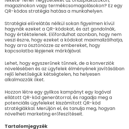
fekete-fehér négyzeteket az óriásplakátokon,
magazinokon vagy termékcsomagolásokon? Ez egy
QR-kódos stratégia hatása a munkahelyen.
Stratégiai előrelátás nélkül sokan figyelmen kívül
hagynák ezeket a QR-kódokat, és azt gondolnák,
hogy értéktelenek. Előfordulhat azonban, hogy nem
veszi észre, hogy ezeket a kódokat maximalizálhatja,
hogy arra ösztönözze az embereket, hogy
kapcsolatba lépjenek márkájával.
Lehet, hogy egyszerűnek tűnnek, de a konverziók
növelésében és az ügyfelek élményének javításában
rejlő lehetőségük kétségtelen, ha helyesen
alkalmazzák őket.
Hozzon létre egy gyilkos kampányt egy logóval
ellátott QR-kód generátorral, és ragadja meg a
potenciális ügyfeleket kiszámított QR-kód
stratégiákkal. Merüljön el, és tanulja meg, hogyan
növelheti marketing erőfeszítéseit.
Tartalomjegyzék