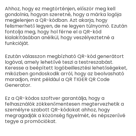
Ahhoz, hogy ez megtörténjen, először meg kell
gondolnia, hogyan szeretné, hogy a márka logója
megjelenjen a QR-kódban. Azt akarja, hogy
felismerhető legyen, de ne legyen túlnyomó. Ezután
fontolja meg, hogy hol férne el a QR-kód
kialakításában anélkül, hogy veszélyeztetné a
funkcióját.
Ezután válasszon megbízható QR-kód generátort
logóval, amely lehetővé teszi a testreszabást.
Keresse a beépített logóbeillesztési lehetőségeket,
miközben gondoskodik arról, hogy az beolvasható
maradjon, mint például a QR TIGER QR Code
Generator.
Ez a QR-kódos szoftver garantálja, hogy a
felhasználók zökkenőmentesen megtervezhetik a
személyre szabott QR-kódokat ahhoz, hogy
megragadják a közönség figyelmét, és népszerűvé
tegye a promóciókat.