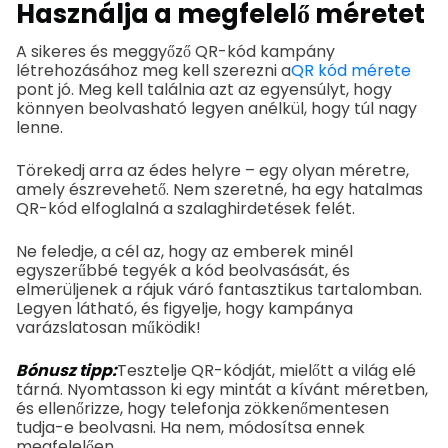
Használja a megfelelő méretet
A sikeres és meggyőző QR-kód kampány
létrehozásához meg kell szerezni a
QR kód mérete
pont jó. Meg kell találnia azt az egyensúlyt, hogy
könnyen beolvasható legyen anélkül, hogy túl nagy
lenne.
Törekedj arra az édes helyre – egy olyan méretre,
amely észrevehető. Nem szeretné, ha egy hatalmas
QR-kód elfoglalná a szalaghirdetések felét.
Ne feledje, a cél az, hogy az emberek minél
egyszerűbbé tegyék a kód beolvasását, és
elmerüljenek a rájuk váró fantasztikus tartalomban.
Legyen látható, és figyelje, hogy kampánya
varázslatosan működik!
Bónusz tipp:
Tesztelje QR-kódját, mielőtt a világ elé
tárná. Nyomtasson ki egy mintát a kívánt méretben,
és ellenőrizze, hogy telefonja zökkenőmentesen
tudja-e beolvasni. Ha nem, módosítsa ennek
megfelelően.