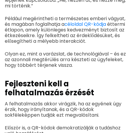
lépjenek kapcsolatba: „Hé, nézzen át, és nézze meg,
mi történik.”
Például megérintheti a természetes emberi vágyat,
és magában foglalhatja a
céloldal QR-kódja
éttermi
étlapon, amely különleges kedvezményt biztosít az
étkezéseikre. Így felkeltheti az érdeklődésüket, és
elősegítheti a mélyebb interakciót.
Olyan ez, mint a varázslat, de technológiával – és ez
az azonnali megtérülés arra készteti az ügyfeleket,
hogy többért térjenek vissza.
Fejleszteni kell a
felhatalmazás érzését
A felhatalmazás akkor virágzik, ha az egyének úgy
érzik, hogy irányítanak, és a QR-kódok
sokféleképpen tudják ezt megvalósítani.
Először is, a QR-kódok demokratizálják a tudáshoz