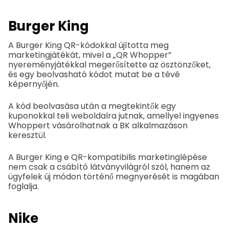
Burger King
A Burger King QR-kódokkal újította meg
marketingjátékát, mivel a „QR Whopper”
nyereményjátékkal megerősítette az ösztönzőket,
és egy beolvasható kódot mutat be a tévé
képernyőjén.
A kód beolvasása után a megtekintők egy
kuponokkal teli weboldalra jutnak, amellyel ingyenes
Whoppert vásárolhatnak a BK alkalmazáson
keresztül.
A Burger King e QR-kompatibilis marketinglépése
nem csak a csábító látványvilágról szól, hanem az
ügyfelek új módon történő megnyerését is magában
foglalja.
Nike