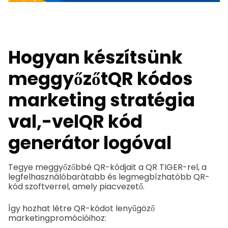
Hogyan készítsünk
meggyőzőt
QR kódos
marketing stratégia
val,-vel
QR kód
generátor logóval
Tegye meggyőzőbbé QR-kódjait a QR TIGER-rel, a
legfelhasználóbarátabb és legmegbízhatóbb QR-
kód szoftverrel, amely piacvezető.
Így hozhat létre QR-kódot lenyűgöző
marketingpromócióihoz: