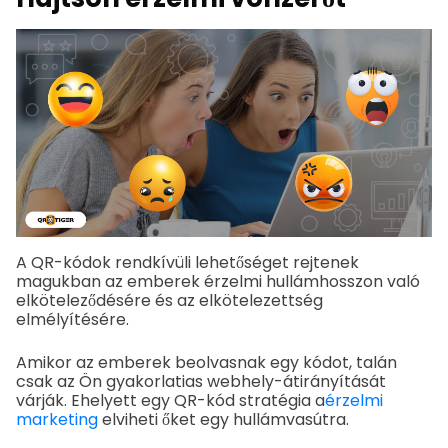
A QR-kódok rendkívüli lehetőséget rejtenek
magukban az emberek érzelmi hullámhosszon való
elköteleződésére és az elkötelezettség
elmélyítésére.
Amikor az emberek beolvasnak egy kódot, talán
csak az Ön gyakorlatias webhely-átirányítását
várják. Ehelyett egy QR-kód stratégia a
érzelmi
marketing
elviheti őket egy hullámvasútra.