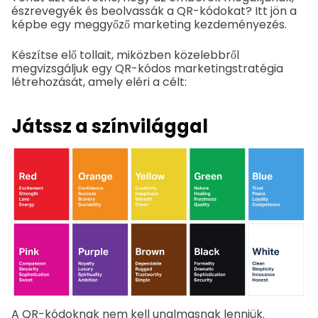
észrevegyék és beolvassák a QR-kódokat? Itt jön a
képbe egy meggyőző marketing kezdeményezés.
Készítse elő tollait, miközben közelebbről
megvizsgáljuk egy QR-kódos marketingstratégia
létrehozását, amely eléri a célt:
Játssz a színvilággal
A QR-kódoknak nem kell unalmasnak lenniük.