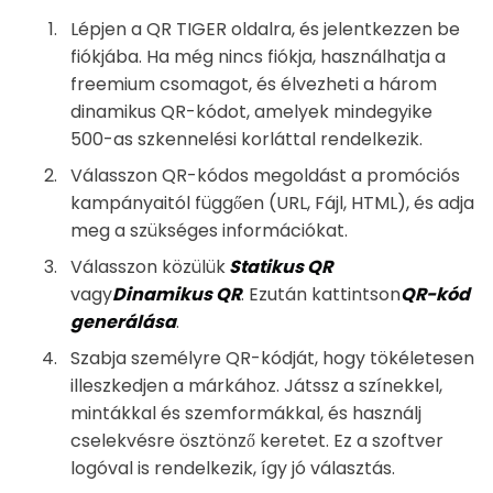
Lépjen a QR TIGER oldalra, és jelentkezzen be
fiókjába. Ha még nincs fiókja, használhatja a
freemium csomagot, és élvezheti a három
dinamikus QR-kódot, amelyek mindegyike
500-as szkennelési korláttal rendelkezik.
Válasszon QR-kódos megoldást a promóciós
kampányaitól függően (URL, Fájl, HTML), és adja
meg a szükséges információkat.
Válasszon közülük
Statikus QR
vagy
Dinamikus QR
. Ezután kattintson
QR-kód
generálása
.
Szabja személyre QR-kódját, hogy tökéletesen
illeszkedjen a márkához. Játssz a színekkel,
mintákkal és szemformákkal, és használj
cselekvésre ösztönző keretet. Ez a szoftver
logóval is rendelkezik, így jó választás.