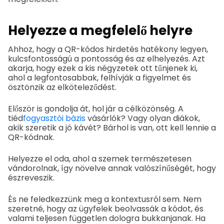
Helyezze a megfelelő helyre
Ahhoz, hogy a QR-kódos hirdetés hatékony legyen,
kulcsfontosságú a pontosság és az elhelyezés. Azt
akarja, hogy ezek a kis négyzetek ott tűnjenek ki,
ahol a legfontosabbak, felhívják a figyelmet és
ösztönzik az elköteleződést.
Először is gondolja át, hol jár a célközönség. A
tiéd
fogyasztói bázis
vásárlók? Vagy olyan diákok,
akik szeretik a jó kávét? Bárhol is van, ott kell lennie a
QR-kódnak.
Helyezze el oda, ahol a szemek természetesen
vándorolnak, így növelve annak valószínűségét, hogy
észreveszik.
És ne feledkezzünk meg a kontextusról sem. Nem
szeretné, hogy az ügyfelek beolvassák a kódot, és
valami teljesen független dologra bukkanjanak. Ha