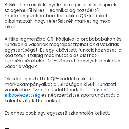
A Nike nem csak kényelmes rúgásairól és inspiráló
szlogenjeiről híres. Technikailag hozzáértő
marketingszakemberek is, akik a QR-kódokat
alkalmazták, hogy felerősítsék marketing mojo-
jukat.
A Nike legmenőbb QR-kódjaival a próbababákon és
ruhákon a vásárlók megtapasztalhatják a vásárlás
egyszerűségét. Ez egy kibővített funkcióhoz vezet: a
kód tetőtől talpig megmutatja az elérhető
termékméreteket és -színeket, amelyekre minden
vásárló vágyik.
Ők is kiterjesztették QR-kóddal működő
márkakampányaikat a „Bíróságon kívüli” ruházati
vonalukhoz. Ezzel fel tudott lendülni a cég
vevői
elkötelezettség
és népszerűsítse sportruházatát a
különböző platformokon.
És ehhez csak egy egyszerű szkennelés kellett.