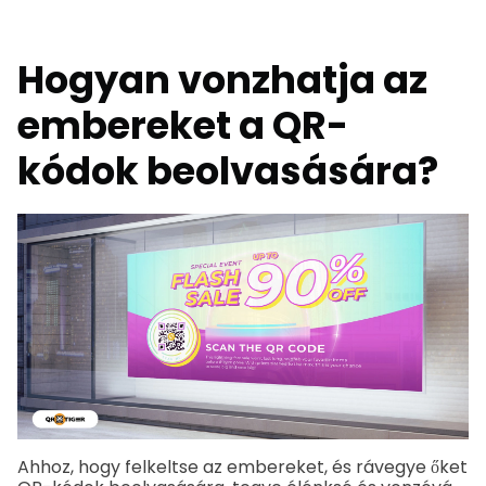
Hogyan vonzhatja az
embereket a QR-
kódok beolvasására?
Ahhoz, hogy felkeltse az embereket, és rávegye őket