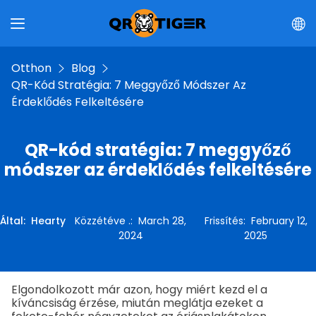
Otthon
Blog
QR-Kód Stratégia: 7 Meggyőző Módszer Az
Érdeklődés Felkeltésére
QR-kód stratégia: 7 meggyőző
módszer az érdeklődés felkeltésére
Által
:
Hearty
Közzétéve .
:
March 28,
Frissítés
:
February 12,
2024
2025
Elgondolkozott már azon, hogy miért kezd el a
kíváncsiság érzése, miután meglátja ezeket a