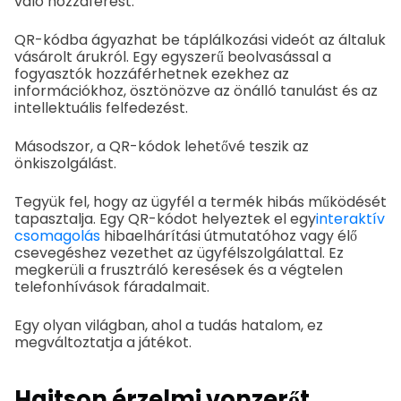
való hozzáférést.
QR-kódba ágyazhat be táplálkozási videót az általuk
vásárolt árukról. Egy egyszerű beolvasással a
fogyasztók hozzáférhetnek ezekhez az
információkhoz, ösztönözve az önálló tanulást és az
intellektuális felfedezést.
Másodszor, a QR-kódok lehetővé teszik az
önkiszolgálást.
Tegyük fel, hogy az ügyfél a termék hibás működését
tapasztalja. Egy QR-kódot helyeztek el egy
interaktív
csomagolás
hibaelhárítási útmutatóhoz vagy élő
csevegéshez vezethet az ügyfélszolgálattal. Ez
megkerüli a frusztráló keresések és a végtelen
telefonhívások fáradalmait.
Egy olyan világban, ahol a tudás hatalom, ez
megváltoztatja a játékot.
Hajtson érzelmi vonzerőt