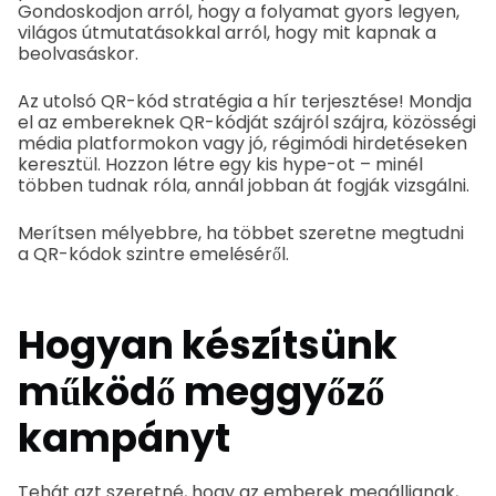
Gondoskodjon arról, hogy a folyamat gyors legyen,
világos útmutatásokkal arról, hogy mit kapnak a
beolvasáskor.
Az utolsó QR-kód stratégia a hír terjesztése! Mondja
el az embereknek QR-kódját szájról szájra, közösségi
média platformokon vagy jó, régimódi hirdetéseken
keresztül. Hozzon létre egy kis hype-ot – minél
többen tudnak róla, annál jobban át fogják vizsgálni.
Merítsen mélyebbre, ha többet szeretne megtudni
a QR-kódok szintre emeléséről.
Hogyan készítsünk
működő meggyőző
kampányt
Tehát azt szeretné, hogy az emberek megálljanak,