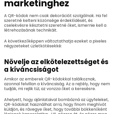
marketinghez
A QR-kódok nem csak dekorációt szolgálnak. Ha fel
szeretné kelteni közönsége érdeklődését, és
cselekvésre késztetni szeretné őket, ismernie kell a
létrehozásának technikáit.
A következőképpen változtathatja ezeket a pixeles
négyzeteket üzletkötésekké:
Növelje az elkötelezettséget és
a kíváncsiságot
Amikor az emberek QR-kódokkal találkoznak,
azonnal felvillan a kíváncsiság. Az a rejtély, hogy nem
tudják, mi rejlik túl, az vonzza őket a keresésre.
Ahelyett, hogy ajánlataival bombázná az ügyfeleket,
QR-kódokat használhat arra, hogy finom meghívót
küldjön, és rávegye őket, hogy további bökkenőként