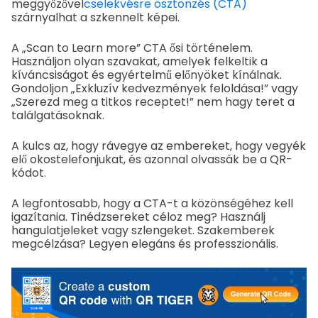
meggyőzővel
cselekvésre ösztönzés (CTA)
szárnyalhat a szkennelt képei.
A „Scan to Learn more” CTA ősi történelem.
Használjon olyan szavakat, amelyek felkeltik a
kíváncsiságot és egyértelmű előnyöket kínálnak.
Gondoljon „Exkluzív kedvezmények feloldása!” vagy
„Szerezd meg a titkos receptet!” nem hagy teret a
találgatásoknak.
A kulcs az, hogy rávegye az embereket, hogy vegyék
elő okostelefonjukat, és azonnal olvassák be a QR-
kódot.
A legfontosabb, hogy a CTA-t a közönségéhez kell
igazítania. Tinédzsereket céloz meg? Használj
hangulatjeleket vagy szlengeket. Szakemberek
megcélzása? Legyen elegáns és professzionális.