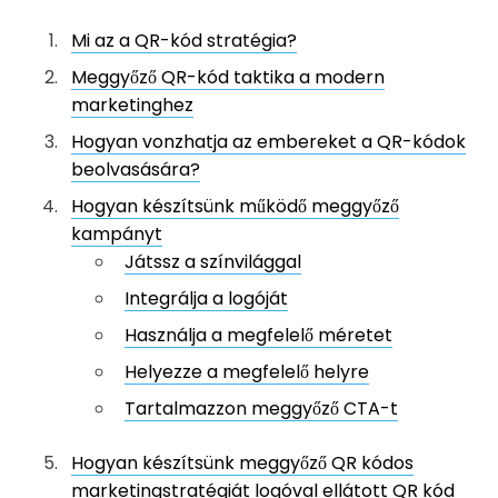
Mi az a QR-kód stratégia?
Meggyőző QR-kód taktika a modern
marketinghez
Hogyan vonzhatja az embereket a QR-kódok
beolvasására?
Hogyan készítsünk működő meggyőző
kampányt
Játssz a színvilággal
Integrálja a logóját
Használja a megfelelő méretet
Helyezze a megfelelő helyre
Tartalmazzon meggyőző CTA-t
Hogyan készítsünk meggyőző QR kódos
marketingstratégiát logóval ellátott QR kód