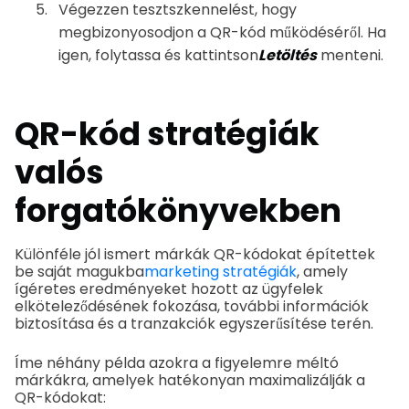
Végezzen tesztszkennelést, hogy
megbizonyosodjon a QR-kód működéséről. Ha
igen, folytassa és kattintson
Letöltés
menteni.
QR-kód stratégiák
valós
forgatókönyvekben
Különféle jól ismert márkák QR-kódokat építettek
be saját magukba
marketing stratégiák
, amely
ígéretes eredményeket hozott az ügyfelek
elköteleződésének fokozása, további információk
biztosítása és a tranzakciók egyszerűsítése terén.
Íme néhány példa azokra a figyelemre méltó
márkákra, amelyek hatékonyan maximalizálják a
QR-kódokat: