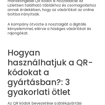
marketingesei QR kódot is hozzáadtak az
üzletben található táblákhoz és csomagoláshoz
annak érdekében, hogy az vásárlókat az online
boltba irányítsák.
A kampány ötvözte a nosztalgiát a digitális
kényelemmel, elérve a hűséges vásárlókat és
rajongókat.
Hogyan
használhatjuk a QR-
kódokat a
gyártásban?: 3
gyakorlati ötlet
Az QR kódok bevezetése a játékgyártási