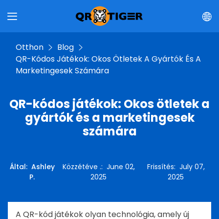
Otthon
Blog
QR-Kódos Játékok: Okos Ötletek A Gyártók És A
Marketingesek Számára
QR-kódos játékok: Okos ötletek a
gyártók és a marketingesek
számára
Által
:
Ashley
Közzétéve .
:
June 02,
Frissítés
:
July 07,
P.
2025
2025
A QR-kód játékok olyan technológia, amely új