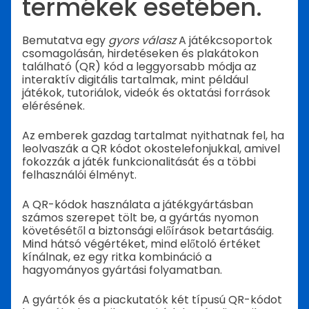
termékek esetében.
Bemutatva egy
gyors válasz
A játékcsoportok
csomagolásán, hirdetéseken és plakátokon
található (QR) kód a leggyorsabb módja az
interaktív digitális tartalmak, mint például
játékok, tutoriálok, videók és oktatási források
elérésének.
Az emberek gazdag tartalmat nyithatnak fel, ha
leolvaszák a QR kódot okostelefonjukkal, amivel
fokozzák a játék funkcionalitását és a többi
felhasználói élményt.
A QR-kódok használata a játékgyártásban
számos szerepet tölt be, a gyártás nyomon
követésétől a biztonsági előírások betartásáig.
Mind hátsó végértéket, mind előtoló értéket
kínálnak, ez egy ritka kombináció a
hagyományos gyártási folyamatban.
A gyártók és a piackutatók két típusú QR-kódot