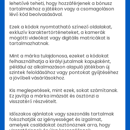
lehetővé teheti, hogy hozzáférjenek a bónusz
tartalmakhoz a játékon vagy a csomagoláson
lévő kód beolvasásával.
Ezek a kódok nyomtatható színező oldalakat,
exkluzív karaktertörténeteket, a kamerák
mögötti videókat vagy digitális matricákat is
tartalmazhatnak.
Mint a márka tulajdonosa, ezeket a kódokat
felhasználhatja a királyi jutalmak kapujaként,
például az alkalmazáson alapuló játékban új
szintek feloldásához vagy pontokat gyűjtéséhez
a jövőbeli vásárlásokhoz.
Kis meglepetések, mint ezek, sokat számítanak.
Ez javítja a márka imázsát és ösztönzi a
visszatérő részvételt.
Időszakos ajánlatok vagy szezonális tartalmak
fokozhatják az igényességet és izgalmat,
amelyek családokat ösztönöznek arra, hogy