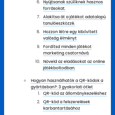
Nyújtsanak szülőknek hasznos
forrásokat.
Alakítsa át a játékot adatalapú
tanulóeszközzé.
Hozzon létre egy kibővített
valóság élményt
Fordítsd minden játékot
marketing csatornává.
Növeld az eladásokat az online
játékboltodban.
Hogyan használhatók a QR-kódok a
gyártásban?: 3 gyakorlati ötlet
QR-kód az állománykezeléshez
QR-kód a felszerelések
karbantartásához