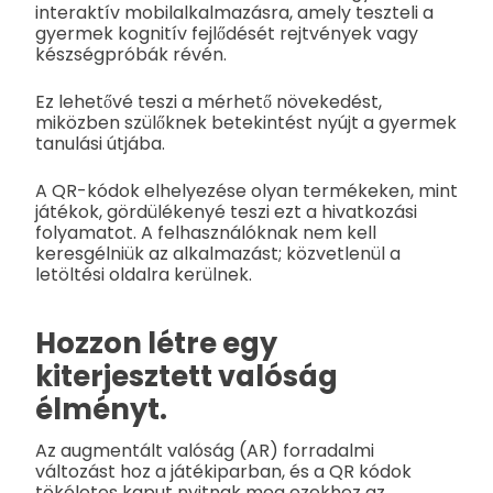
interaktív mobilalkalmazásra, amely teszteli a
gyermek kognitív fejlődését rejtvények vagy
készségpróbák révén.
Ez lehetővé teszi a mérhető növekedést,
miközben szülőknek betekintést nyújt a gyermek
tanulási útjába.
A QR-kódok elhelyezése olyan termékeken, mint
játékok, gördülékenyé teszi ezt a hivatkozási
folyamatot. A felhasználóknak nem kell
keresgélniük az alkalmazást; közvetlenül a
letöltési oldalra kerülnek.
Hozzon létre egy
kiterjesztett valóság
élményt.
Az augmentált valóság (AR) forradalmi
változást hoz a játékiparban, és a QR kódok
tökéletes kaput nyitnak meg ezekhez az