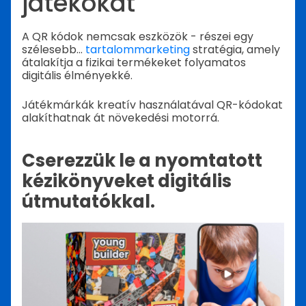
játékokat
A QR kódok nemcsak eszközök - részei egy
szélesebb...
tartalommarketing
stratégia, amely
átalakítja a fizikai termékeket folyamatos
digitális élményekké.
Játékmárkák kreatív használatával QR-kódokat
alakíthatnak át növekedési motorrá.
Cserezzük le a nyomtatott
kézikönyveket digitális
útmutatókkal.