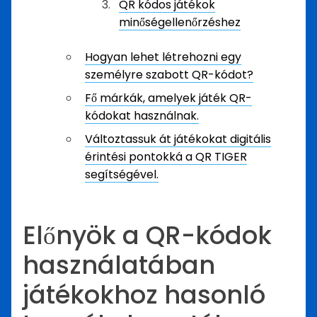
QR kódos játékok
minőségellenőrzéshez
Hogyan lehet létrehozni egy
személyre szabott QR-kódot?
Fő márkák, amelyek játék QR-
kódokat használnak.
Változtassuk át játékokat digitális
érintési pontokká a QR TIGER
segítségével.
Előnyök a QR-kódok
használatában
játékokhoz hasonló