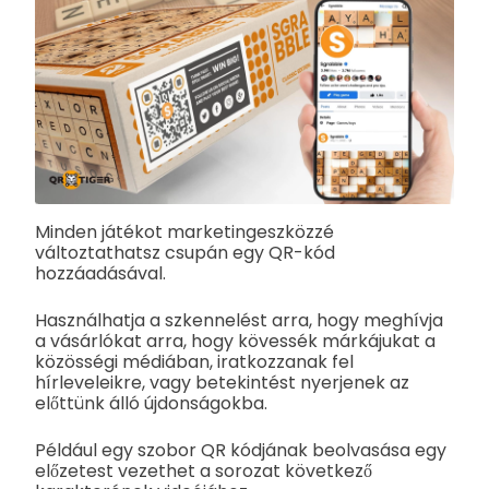
Minden játékot marketingeszközzé
változtathatsz csupán egy QR-kód
hozzáadásával.
Használhatja a szkennelést arra, hogy meghívja
a vásárlókat arra, hogy kövessék márkájukat a
közösségi médiában, iratkozzanak fel
hírleveleikre, vagy betekintést nyerjenek az
előttünk álló újdonságokba.
Például egy szobor QR kódjának beolvasása egy
előzetest vezethet a sorozat következő