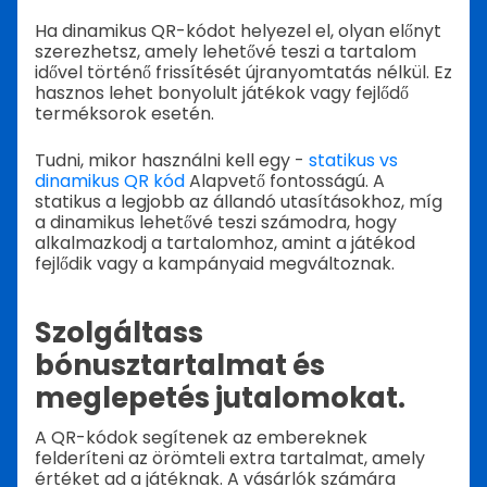
Ha dinamikus QR-kódot helyezel el, olyan előnyt
szerezhetsz, amely lehetővé teszi a tartalom
idővel történő frissítését újranyomtatás nélkül. Ez
hasznos lehet bonyolult játékok vagy fejlődő
terméksorok esetén.
Tudni, mikor használni kell egy -
statikus vs
dinamikus QR kód
Alapvető fontosságú. A
statikus a legjobb az állandó utasításokhoz, míg
a dinamikus lehetővé teszi számodra, hogy
alkalmazkodj a tartalomhoz, amint a játékod
fejlődik vagy a kampányaid megváltoznak.
Szolgáltass
bónusztartalmat és
meglepetés jutalomokat.
A QR-kódok segítenek az embereknek
felderíteni az örömteli extra tartalmat, amely
értéket ad a játéknak. A vásárlók számára