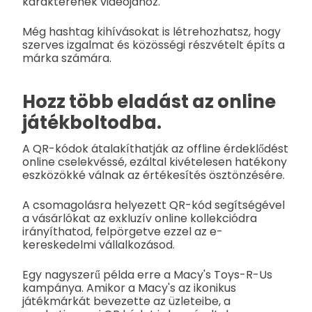
karakterének videójához.
Még hashtag kihívásokat is létrehozhatsz, hogy
szerves izgalmat és közösségi részvételt építs a
márka számára.
Hozz több eladást az online
játékboltodba.
A QR-kódok átalakíthatják az offline érdeklődést
online cselekvéssé, ezáltal kivételesen hatékony
eszközökké válnak az értékesítés ösztönzésére.
A csomagolásra helyezett QR-kód segítségével
a vásárlókat az exkluzív online kollekciódra
irányíthatod, felpörgetve ezzel az e-
kereskedelmi vállalkozásod.
Egy nagyszerű példa erre a Macy's Toys-R-Us
kampánya. Amikor a Macy's az ikonikus
játékmárkát bevezette az üzleteibe, a