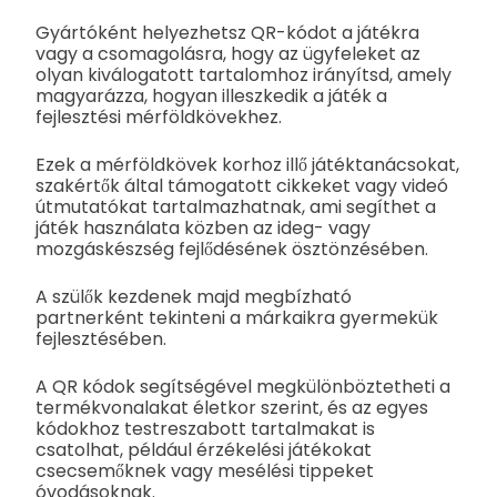
Gyártóként helyezhetsz QR-kódot a játékra
vagy a csomagolásra, hogy az ügyfeleket az
olyan kiválogatott tartalomhoz irányítsd, amely
magyarázza, hogyan illeszkedik a játék a
fejlesztési mérföldkövekhez.
Ezek a mérföldkövek korhoz illő játéktanácsokat,
szakértők által támogatott cikkeket vagy videó
útmutatókat tartalmazhatnak, ami segíthet a
játék használata közben az ideg- vagy
mozgáskészség fejlődésének ösztönzésében.
A szülők kezdenek majd megbízható
partnerként tekinteni a márkaikra gyermekük
fejlesztésében.
A QR kódok segítségével megkülönböztetheti a
termékvonalakat életkor szerint, és az egyes
kódokhoz testreszabott tartalmakat is
csatolhat, például érzékelési játékokat
csecsemőknek vagy mesélési tippeket
óvodásoknak.