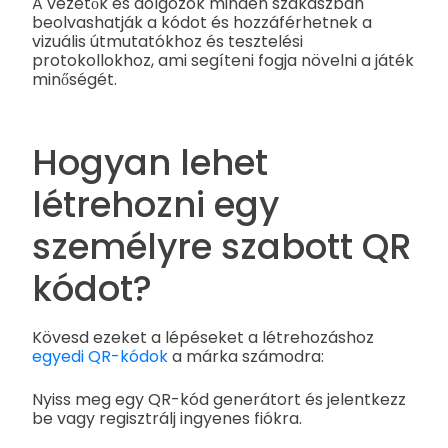
A vezetők és dolgozók minden szakaszban
beolvashatják a kódot és hozzáférhetnek a
vizuális útmutatókhoz és tesztelési
protokollokhoz, ami segíteni fogja növelni a játék
minőségét.
Hogyan lehet
létrehozni egy
személyre szabott QR
kódot?
Kövesd ezeket a lépéseket a létrehozáshoz
egyedi QR-kódok
a márka számodra:
Nyiss meg egy QR-kód generátort és jelentkezz
be vagy regisztrálj ingyenes fiókra.