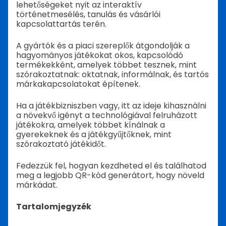
lehetőségeket nyit az interaktív
történetmesélés, tanulás és vásárlói
kapcsolattartás terén.
A gyártók és a piaci szereplők átgondolják a
hagyományos játékokat okos, kapcsolódó
termékekként, amelyek többet tesznek, mint
szórakoztatnak: oktatnak, informálnak, és tartós
márkakapcsolatokat építenek.
Ha a játékbizniszben vagy, itt az ideje kihasználni
a növekvő igényt a technológiával felruházott
játékokra, amelyek többet kínálnak a
gyerekeknek és a játékgyűjtőknek, mint
szórakoztató játékidőt.
Fedezzük fel, hogyan kezdheted el és találhatod
meg a legjobb QR-kód generátort, hogy növeld
márkádat.
Tartalomjegyzék