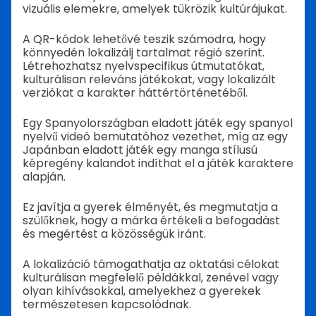
vizuális elemekre, amelyek tükrözik kultúrájukat.
A QR-kódok lehetővé teszik számodra, hogy
könnyedén lokalizálj tartalmat régió szerint.
Létrehozhatsz nyelvspecifikus útmutatókat,
kulturálisan releváns játékokat, vagy lokalizált
verziókat a karakter háttértörténetéből.
Egy Spanyolországban eladott játék egy spanyol
nyelvű videó bemutatóhoz vezethet, míg az egy
Japánban eladott játék egy manga stílusú
képregény kalandot indíthat el a játék karaktere
alapján.
Ez javítja a gyerek élményét, és megmutatja a
szülőknek, hogy a márka értékeli a befogadást
és megértést a közösségük iránt.
A lokalizáció támogathatja az oktatási célokat
kulturálisan megfelelő példákkal, zenével vagy
olyan kihívásokkal, amelyekhez a gyerekek
természetesen kapcsolódnak.