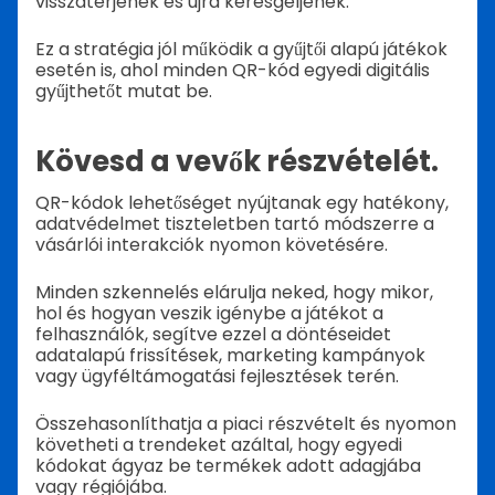
visszatérjenek és újra keresgéljenek.
Ez a stratégia jól működik a gyűjtői alapú játékok
esetén is, ahol minden QR-kód egyedi digitális
gyűjthetőt mutat be.
Kövesd a vevők részvételét.
QR-kódok lehetőséget nyújtanak egy hatékony,
adatvédelmet tiszteletben tartó módszerre a
vásárlói interakciók nyomon követésére.
Minden szkennelés elárulja neked, hogy mikor,
hol és hogyan veszik igénybe a játékot a
felhasználók, segítve ezzel a döntéseidet
adatalapú frissítések, marketing kampányok
vagy ügyféltámogatási fejlesztések terén.
Összehasonlíthatja a piaci részvételt és nyomon
követheti a trendeket azáltal, hogy egyedi
kódokat ágyaz be termékek adott adagjába
vagy régiójába.