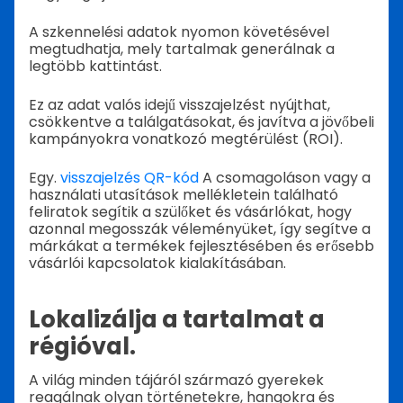
A szkennelési adatok nyomon követésével
megtudhatja, mely tartalmak generálnak a
legtöbb kattintást.
Ez az adat valós idejű visszajelzést nyújthat,
csökkentve a találgatásokat, és javítva a jövőbeli
kampányokra vonatkozó megtérülést (ROI).
Egy.
visszajelzés QR-kód
A csomagoláson vagy a
használati utasítások mellékletein található
feliratok segítik a szülőket és vásárlókat, hogy
azonnal megosszák véleményüket, így segítve a
márkákat a termékek fejlesztésében és erősebb
vásárlói kapcsolatok kialakításában.
Lokalizálja a tartalmat a
régióval.
A világ minden tájáról származó gyerekek
reagálnak olyan történetekre, hangokra és