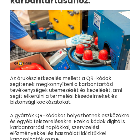
karbantartásához.
Az árukészletkezelés mellett a QR-kódok
segítenek megkönnyíteni a karbantartási
tevékenységek ütemezését és kezelését, ami
segít elkerülni a termelési késedelmeket és
biztonsági kockázatokat.
A gyártók QR-kódokat helyezhetnek eszközökre
és egyéb felszerelésekre. Ezek a kódok digitális
karbantartási naplókkal, szervizelési
előzményekkel és használati időzítőkkel
kapcsolhatók össze.