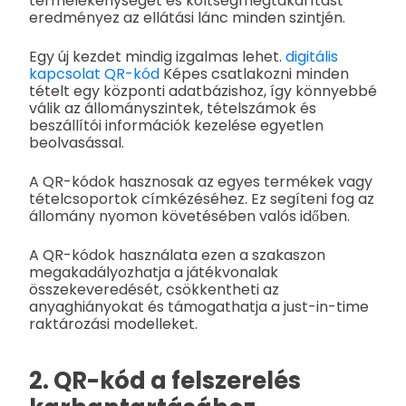
termelékenységet és költségmegtakarítást
eredményez az ellátási lánc minden szintjén.
Egy új kezdet mindig izgalmas lehet.
digitális
kapcsolat QR-kód
Képes csatlakozni minden
tételt egy központi adatbázishoz, így könnyebbé
válik az állományszintek, tételszámok és
beszállítói információk kezelése egyetlen
beolvasással.
A QR-kódok hasznosak az egyes termékek vagy
tételcsoportok címkézéséhez. Ez segíteni fog az
állomány nyomon követésében valós időben.
A QR-kódok használata ezen a szakaszon
megakadályozhatja a játékvonalak
összekeveredését, csökkentheti az
anyaghiányokat és támogathatja a just-in-time
raktározási modelleket.
2. QR-kód a felszerelés