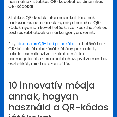
használnak: statikus QR-kódokat és dinamikus
QR-kódokat.
Statikus QR-kódok információkat tárolnak
tartósan és nem járnak le, míg dinamikus QR-
kódok nyomon követhetőek, szerkeszthetőek és
testreszabhatóak a márka igényei szerint.
Egy
dinamikus QR-kód generátor
Lehetővé teszi
QR-kódok létrehozását néhány perc alatt,
tökéletesen illesztve azokat a márka
csomagolásához és arculatához, javítva mind az
esztétikát, mind az azonosítást.
10 innovatív módja
annak, hogyan
használd a QR-kódos