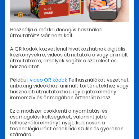
Használja a márka döcögős használati
útmutatóit? Már nem kell.
A QR kódok közvetlenül hivatkozhatnak digitális
kézikönyvekre, videós útmutatókra vagy animált
útmutatókra, amelyek segítik a szerelést és
használatot.
Például,
video QR kódok
Felhasználókat vezethet
unboxing videókhoz, animált történetekhez vagy
használati útmutatókhoz, így a játékélmény
immerszív és önmagában érthetőbb lesz.
Ez a módszer csökkenti a nyomtatási és
csomagolási költségeket, valamint jobb
felhasználói élményt nyújt, különösen a
technológia iránt érdeklődő szülők és gyerekek
számára.