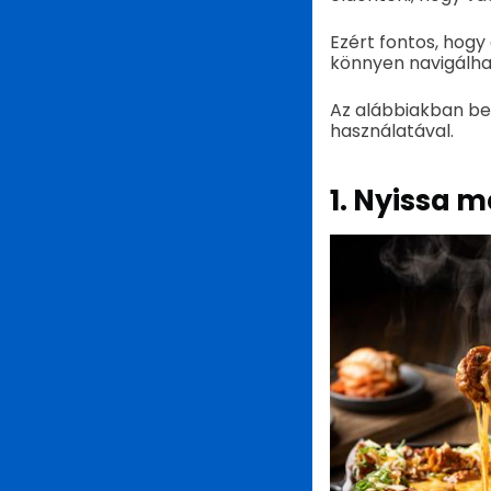
Ezért fontos, hogy
könnyen navigálha
Az alábbiakban be
használatával.
1. Nyissa 