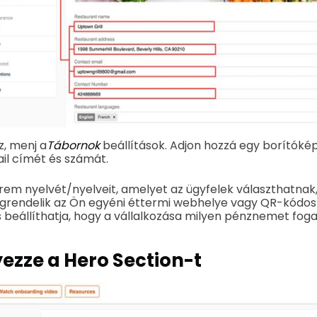
z
, menj a
Tábornok
beállítások. Adjon hozzá egy borítóké
il címét és számát.
erem nyelvét/nyelveit, amelyet az ügyfelek választhatnak
grendelik az Ön egyéni éttermi webhelye vagy QR-kódo
s beállíthatja, hogy a vállalkozása milyen pénznemet foga
yezze a Hero Section-t