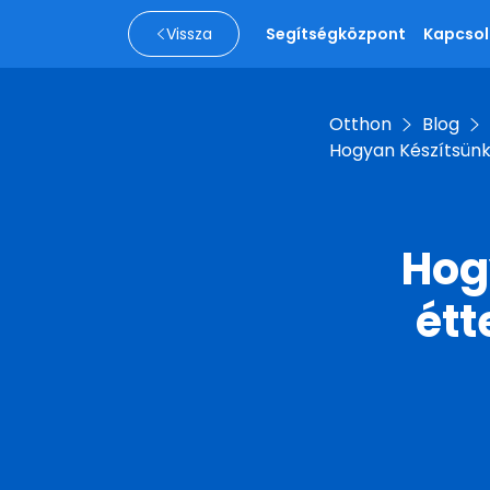
Vissza
Segítségközpont
Kapcsol
Otthon
Blog
Hogyan Készítsünk 
Hog
étt