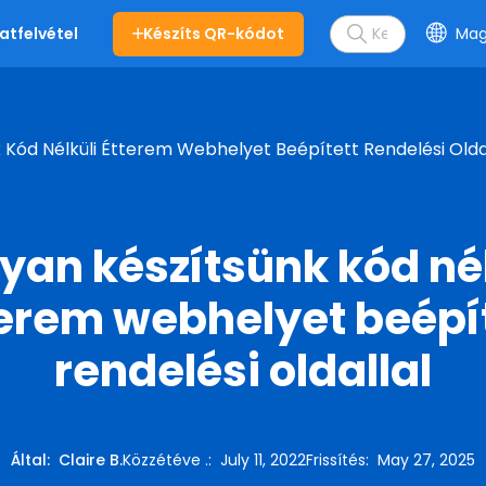
Készíts QR-kódot
Mag
atfelvétel
Kód Nélküli Étterem Webhelyet Beépített Rendelési Olda
yan készítsünk kód nél
erem webhelyet beépí
rendelési oldallal
Által
:
Claire B.
Közzétéve .
:
July 11, 2022
Frissítés
:
May 27, 2025