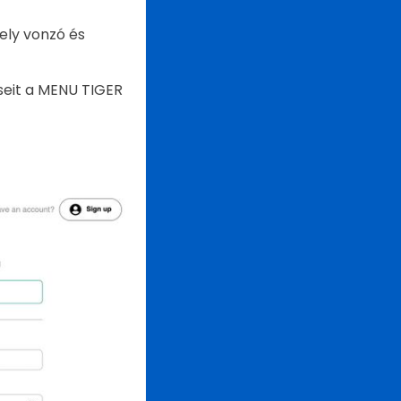
ely vonzó és
seit a MENU TIGER