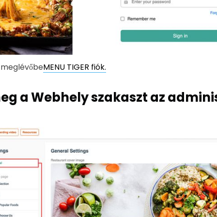
a meglévőbe
MENU TIGER fiók.
meg a Webhely szakaszt az admini