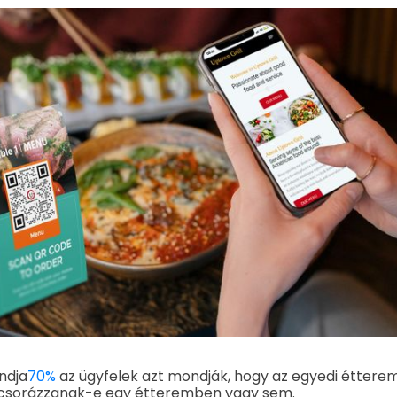
ndja
70%
az ügyfelek azt mondják, hogy az egyedi éttere
acsorázzanak-e egy étteremben vagy sem.