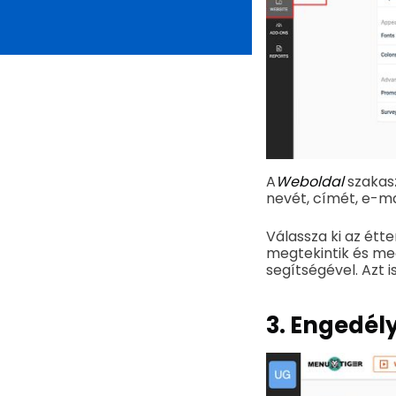
A
Weboldal
szakas
nevét, címét, e-ma
Válassza ki az étt
megtekintik és me
segítségével. Azt i
3. Engedél