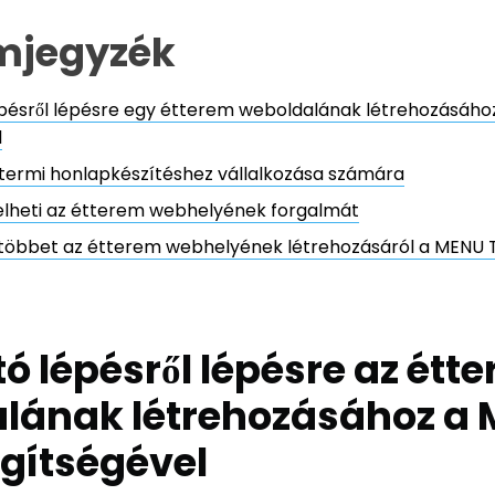
mjegyzék
pésről lépésre egy étterem weboldalának létrehozásáho
l
ttermi honlapkészítéshez vállalkozása számára
lheti az étterem webhelyének forgalmát
többet az étterem webhelyének létrehozásáról a MENU T
 lépésről lépésre az étt
lának létrehozásához a
egítségével