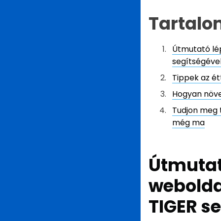
Tartalo
Útmutató lé
segítségéve
Tippek az é
Hogyan növe
Tudjon meg 
még ma
Útmutató
webolda
TIGER s