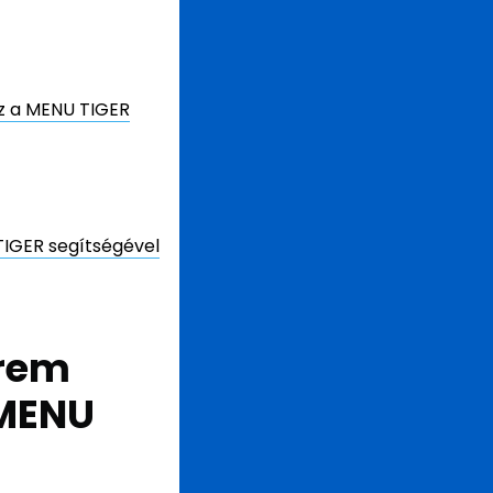
z a MENU TIGER
IGER segítségével
erem
 MENU