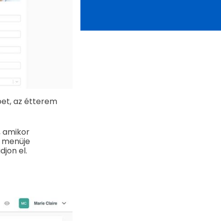
pet, az étterem
, amikor
s menüje
djon el.