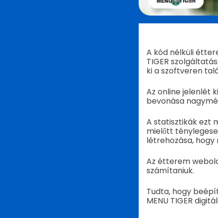
A kód nélküli étt
TIGER szolgáltatás
ki a szoftveren ta
Az online jelenlét 
bevonása nagymért
A statisztikák ezt
mielőtt tényleges
létrehozása, hogy 
Az étterem weboldal
számítaniuk.
Tudta, hogy beépíte
MENU TIGER digitá