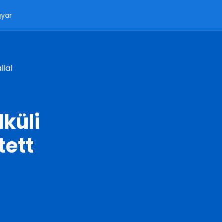
yar
llal
küli
tett