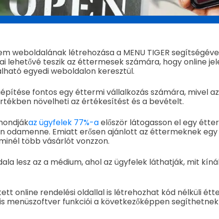
erem weboldalának létrehozása a MENU TIGER segítségéve
ai lehetővé teszik az éttermesek számára, hogy online je
lálható egyedi weboldalon keresztül.
kiépítése fontos egy éttermi vállalkozás számára, mivel az
ékben növelheti az értékesítést és a bevételt.
 mondják
az ügyfelek 77%-a
először látogasson el egy étt
en odamenne. Emiatt erősen ajánlott az éttermeknek egy
minél több vásárlót vonzzon.
a lesz az a médium, ahol az ügyfelek láthatják, mit kínál,
tt online rendelési oldallal is létrehozhat kód nélküli ét
lis menüszoftver funkciói a következőképpen segíthetne