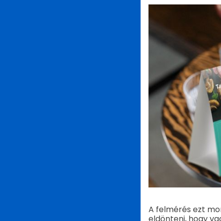
A felmérés ezt mo
eldönteni, hogy v