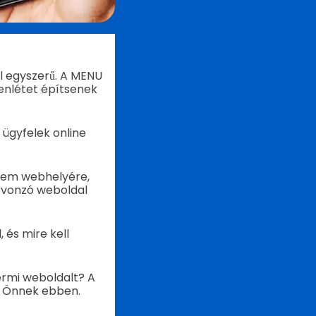
l egyszerű. A MENU
lenlétet építsenek
 ügyfelek online
erem webhelyére,
 vonzó weboldal
 és mire kell
termi weboldalt? A
k Önnek ebben.