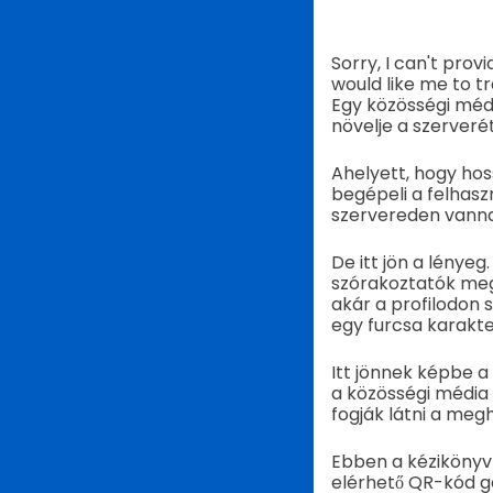
Sorry, I can't pro
would like me to tr
Egy közösségi méd
növelje a szerveré
Ahelyett, hogy ho
begépeli a felhasz
szervereden vanna
De itt jön a lénye
szórakoztatók meg
akár a profilodon 
egy furcsa karakter
Itt jönnek képbe a
a közösségi média 
fogják látni a me
Ebben a kézikönyv
elérhető QR-kód g