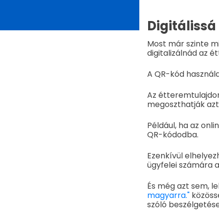
Digitálissá
Most már szinte m
digitalizálnád az
A QR-kód használat
Az étteremtulajdon
megoszthatják azt
Például, ha az onl
QR-kódodba.
Ezenkívül elhelyez
ügyfelei számára a
És még azt sem, l
magyarra."
közössé
szóló beszélgetése