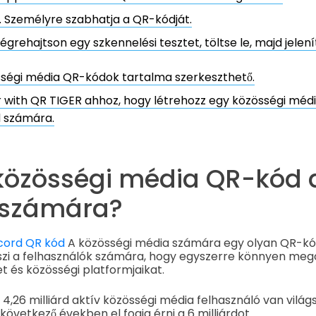
. Személyre szabhatja a QR-kódját.
égrehajtson egy szkennelési tesztet, töltse le, majd jelen
ségi média QR-kódok tartalma szerkeszthető.
 with QR TIGER ahhoz, hogy létrehozz egy közösségi méd
d számára.
 közösségi média QR-kód 
 számára?
cord QR kód
A közösségi média számára egy olyan QR-kó
szi a felhasználók számára, hogy egyszerre könnyen me
t és közösségi platformjaikat.
4,26 milliárd aktív közösségi média felhasználó van világs
övetkező években el fogja érni a 6 milliárdot.