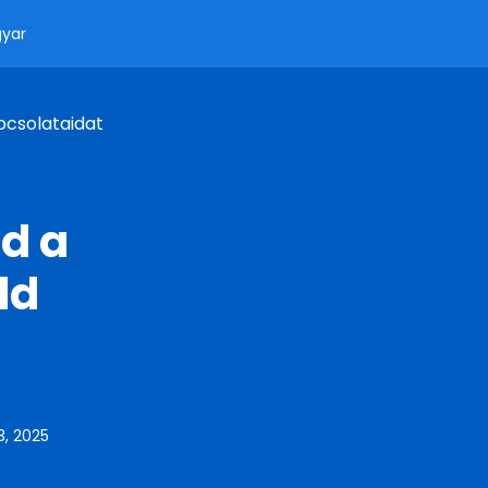
yar
pcsolataidat
d a
ld
3, 2025