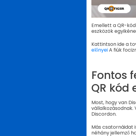
Emellett a QR-kód
eszközök egyikének
Kattintson ide a t
előnyei
A fiúk fociz
Fontos f
QR kód 
Most, hogy van Dis
vállalkozásodnak. 
Discordon.
Más csatornáidat i
néhány jellemző ha