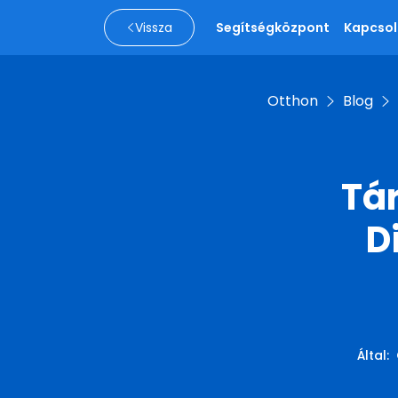
Vissza
Segítségközpont
Kapcsol
Otthon
Blog
Tá
D
Által
: