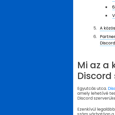
6
V
A közös
Partner
Discor
Mi az a
Discord
Egyutcás utca.
Dis
amely lehetővé te
Discord szerverüke
Ezenkívül legalább 
szám várhatóan a k