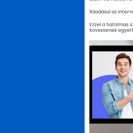
Ráadásul az inter
Ezzel a hatalmas 
kövessenek egyetl