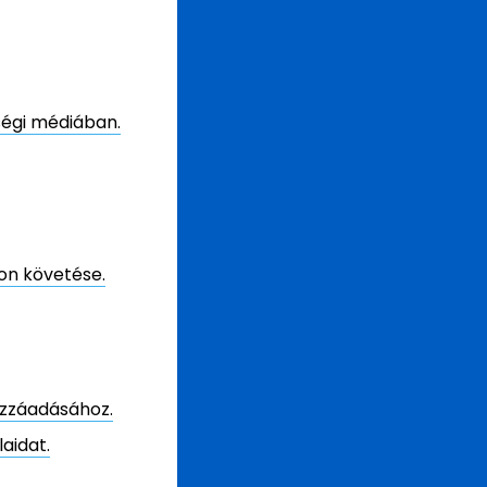
ségi médiában.
on követése.
ozzáadásához.
aidat.