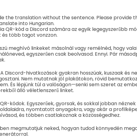
vide the translation without the sentence. Please provide 
anslate into Hungarian.
ia QR-kód a Discord számára az egyik legegyszerűbb mó
t és több tagot vonzzon.
sszú meghívó linkeket másolnál vagy remélnéd, hogy vala
nálóneved, egyszerűen csak beolvasod. Ennyi. Pár másod
k.
g. A Discord-hivatkozások gyakran hosszúak, kuszaak és n
osztani. Nem mutatnak jól plakátokon, rövid bemutatk
sem. És lépjünk túl a valóságon—senki sem szeret az embe
ekből álló véletlenszerű linket.
 QR-kódok. Egyszerűek, gyorsak, és sokkal jobban néznek 
oldalaidra, nyomtatott anyagokra, vagy akár a profilképe
ghívásod, és többen csatlakoznak a közösségedhez.
ben megmutatjuk neked, hogyan tudod könnyedén megcsi
enerátorral.