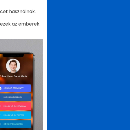
cet használnak.
y ezek az emberek