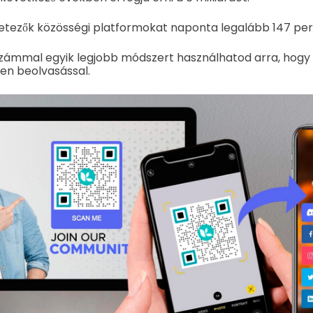
netezők közösségi platformokat naponta legalább 147 per
számmal egyik legjobb módszert használhatod arra, hog
en beolvasással.