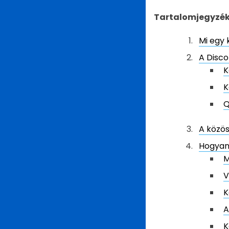
Tartalomjegyzé
Mi egy
A Disco
K
K
Q
A közö
Hogyan 
M
V
K
A
K