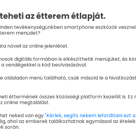
 teheti az étterem étlapját.
inden tevékenységünkben smartphone eszközök vesznek 
 étterem menüdet?
a növeli az online jelenlétet.
osok digitális formában is elkészíthetik menüjüket, és k
 a vendégekkel a kód beolvasásával.
ine oldaladon menü található, csak másold le a hivatkozás
heti éttermének összes közösségi platform kezelőit is. E
z online megtalálást.
ehet neked van egy
"Kérlek, segíts nekem lefordítani ezt
g, ahol az emberek találkozhatnak egymással az ételeik
k során.