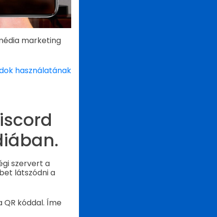
média marketing
dok használatának
iscord
diában.
gi szervert a
bet látszódni a
a QR kóddal. Íme