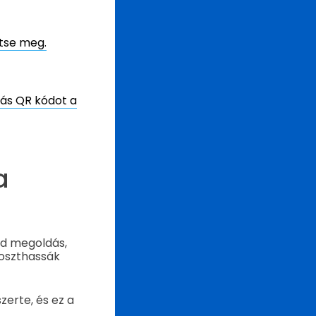
ítse meg.
iás QR kódot a
a
d megoldás,
goszthassák
zerte, és ez a