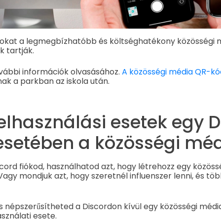
okat a legmegbízhatóbb és költséghatékony közösségi 
 tartják.
ovábbi információk olvasásához.
A közösségi média QR-kó
nak a parkban az iskola után.
elhasználási esetek egy D
esetében a közösségi mé
cord fiókod, használhatod azt, hogy létrehozz egy közössé
Vagy mondjuk azt, hogy szeretnél influenszer lenni, és töb
s népszerűsítheted a Discordon kívül egy közösségi médi
sználati esete.