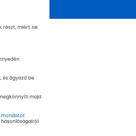
részt, miért ne
önnyedén
t, és ágyazd be
z megkönnyíti majd
 a mondatot
 hasonlóságairól