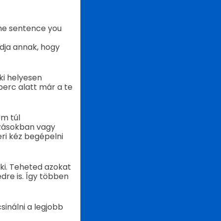
the sentence you
dja annak, hogy
ki helyesen
perc alatt már a te
em túl
ozásokban vagy
ri kéz begépelni
ki. Teheted azokat
dre is. Így többen
nálni a legjobb