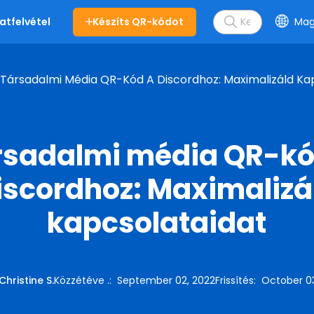
Készíts QR-kódot
Mag
atfelvétel
Társadalmi Média QR-Kód A Discordhoz: Maximalizáld Ka
rsadalmi média QR-kó
iscordhoz: Maximalizá
kapcsolataidat
Christine S.
Közzétéve .
:
September 02, 2022
Frissítés
:
October 0