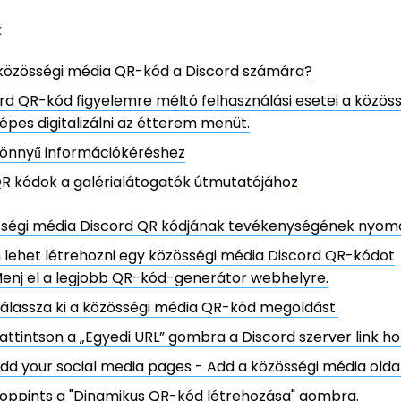
k
 közösségi média QR-kód a Discord számára?
rd QR-kód figyelemre méltó felhasználási esetei a közös
épes digitalizálni az étterem menüt.
önnyű információkéréshez
R kódok a galérialátogatók útmutatójához
sségi média Discord QR kódjának tevékenységének nyom
lehet létrehozni egy közösségi média Discord QR-kódot
enj el a legjobb QR-kód-generátor webhelyre.
álassza ki a közösségi média QR-kód megoldást.
attintson a „Egyedi URL” gombra a Discord szerver link h
dd your social media pages - Add a közösségi média oldal
oppints a "Dinamikus QR-kód létrehozása" gombra.