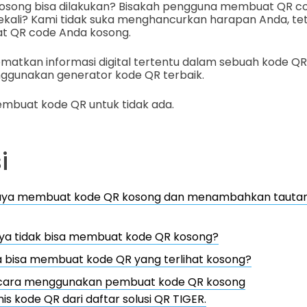
osong bisa dilakukan? Bisakah pengguna membuat QR co
sekali? Kami tidak suka menghancurkan harapan Anda, te
at QR code Anda kosong.
atkan informasi digital tertentu dalam sebuah kode QR
unakan generator kode QR terbaik.
embuat kode QR untuk tidak ada.
i
aya membuat kode QR kosong dan menambahkan tautan
a tidak bisa membuat kode QR kosong?
 bisa membuat kode QR yang terlihat kosong?
cara menggunakan pembuat kode QR kosong
jenis kode QR dari daftar solusi QR TIGER.