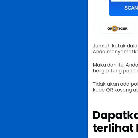
Jumlah kotak dala
Anda menyematkan 
Maka dari itu, An
bergantung pada i
Tidak akan ada pol
kode QR kosong at
Dapatk
terlihat