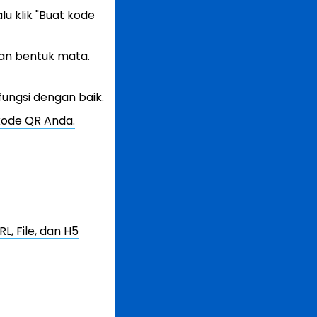
u klik "Buat kode
an bentuk mata.
ungsi dengan baik.
kode QR Anda.
L, File, dan H5