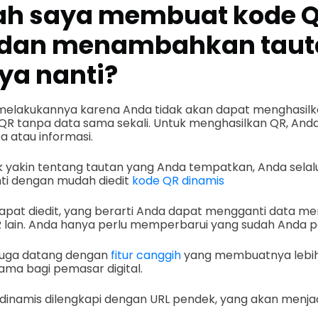
ah saya membuat kode 
 dan menambahkan taut
a nanti?
melakukannya karena Anda tidak akan dapat menghasil
QR tanpa data sama sekali. Untuk menghasilkan QR, And
 atau informasi.
ak yakin tentang tautan yang Anda tempatkan, Anda selal
i dengan mudah diedit
kode QR dinamis
apat diedit, yang berarti Anda dapat mengganti data m
ain. Anda hanya perlu memperbarui yang sudah Anda po
a juga datang dengan
fitur canggih
yang membuatnya lebih 
ama bagi pemasar digital.
R dinamis dilengkapi dengan URL pendek, yang akan menja