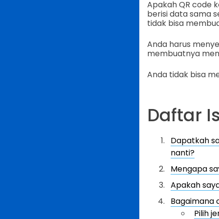
Apakah QR code k
berisi data sama 
tidak bisa membu
Anda harus menyem
membuatnya mengg
Anda tidak bisa m
Daftar Is
Dapatkah s
nanti?
Mengapa say
Apakah saya
Bagaimana 
Pilih 