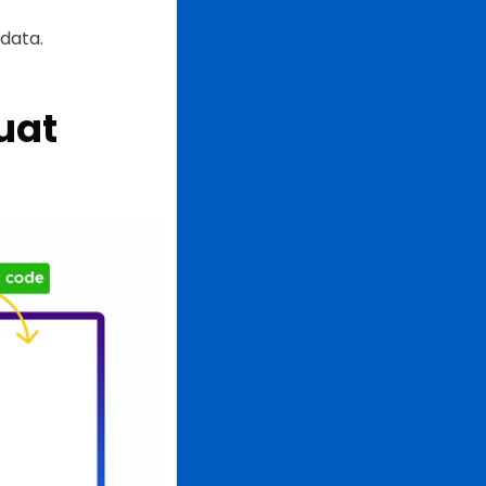
 data.
uat