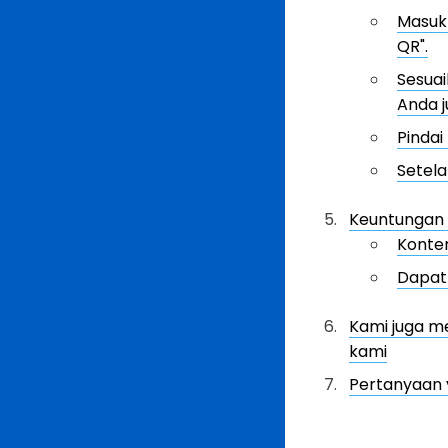
Masukk
QR".
Sesua
Anda 
Pindai
Setela
Keuntungan
Konten
Dapat 
Kami juga me
kami
Pertanyaan 