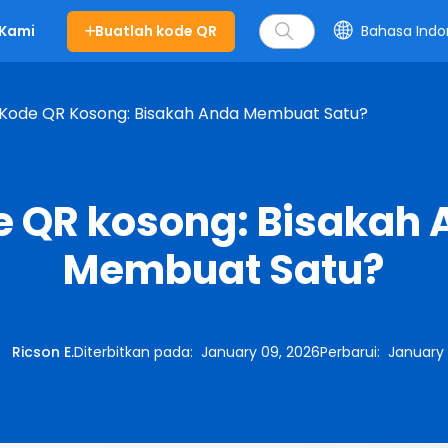
Buatlah kode QR
Bahasa Indo
 Kami
Kode QR Kosong: Bisakah Anda Membuat Satu?
 QR kosong: Bisakah
Membuat Satu?
:
Ricson E.
Diterbitkan pada
:
January 09, 2026
Perbarui
:
January 