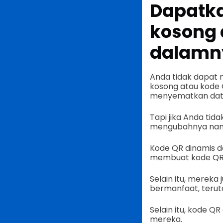
Dapatk
kosong
dalamny
Anda tidak dapat 
kosong atau kode 
menyematkan data
Tapi jika Anda tid
mengubahnya nant
Kode QR dinamis d
membuat kode QR l
Selain itu, merek
bermanfaat, terut
Selain itu, kode Q
mereka.