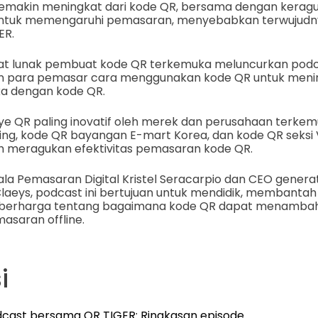
semakin meningkat dari kode QR, bersama dengan kerag
tuk memengaruhi pemasaran, menyebabkan terwujudn
ER.
kat lunak pembuat kode QR terkemuka meluncurkan podca
n para pemasar cara menggunakan kode QR untuk menin
a dengan kode QR.
e QR paling inovatif oleh merek dan perusahaan terk
ng, kode QR bayangan E-mart Korea, dan kode QR seksi V
h meragukan efektivitas pemasaran kode QR.
la Pemasaran Digital Kristel Seracarpio dan CEO genera
laeys, podcast ini bertujuan untuk mendidik, membantah
berharga tentang bagaimana kode QR dapat menambah d
saran offline.
i
cast bersama QR TIGER: Ringkasan episode