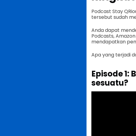
Podcast Stay QRiou
tersebut sudah mem
Anda dapat menden
Podcasts, Amazon 
mendapatkan pemb
Apa yang terjadi d
Episode 1
sesuatu?