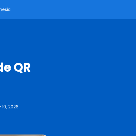
nesia
de QR
 10, 2026