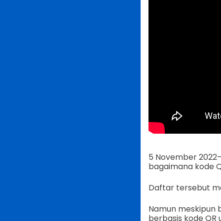
5 November 2022—Q
bagaimana kode Q
Daftar tersebut m
Namun meskipun b
berbasis kode QR u