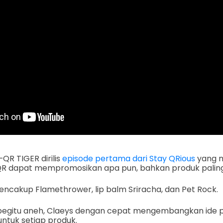
R TIGER dirilis
episode pertama dari Stay QRious
yang 
R dapat mempromosikan apa pun, bahkan produk paling 
encakup Flamethrower, lip balm Sriracha, dan Pet Rock.
egitu aneh, Claeys dengan cepat mengembangkan ide
ntuk setiap produk.