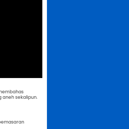
membahas
aneh sekalipun.
 pemasaran