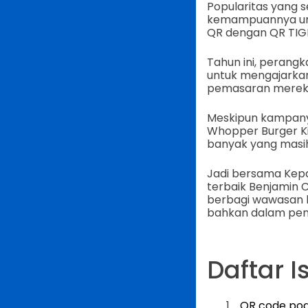
Popularitas yang 
kemampuannya un
QR dengan QR TIG
Tahun ini, perang
untuk mengajarka
pemasaran merek
Meskipun kampany
Whopper Burger Ki
banyak yang masi
Jadi bersama Kepa
terbaik Benjamin C
berbagi wawasan 
bahkan dalam pema
Daftar Is
QR code pod