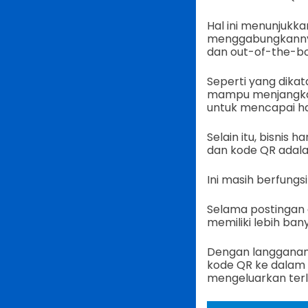
Hal ini menunjukk
menggabungkannya
dan out-of-the-bo
Seperti yang dika
mampu menjangkau 
untuk mencapai hal
Selain itu, bisnis
dan kode QR adalah
Ini masih berfungs
Selama postingan 
memiliki lebih ban
Dengan langganan 
kode QR ke dalam
mengeluarkan terl