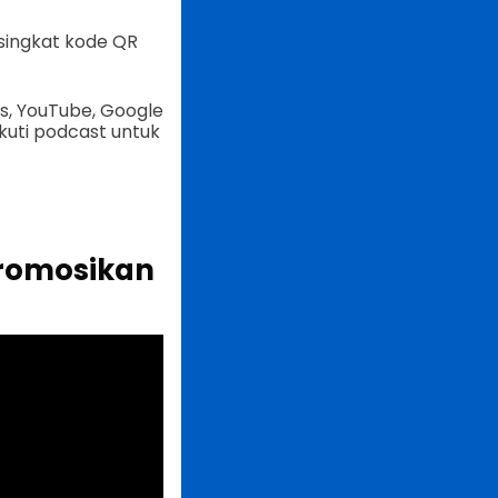
 singkat kode QR
s, YouTube, Google
kuti podcast untuk
promosikan