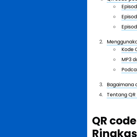
Episo
Episod
Episo
Menggunaka
Kode 
MP3 d
Podcas
Bagaimana 
Tentang QR 
QR code
Ringkas