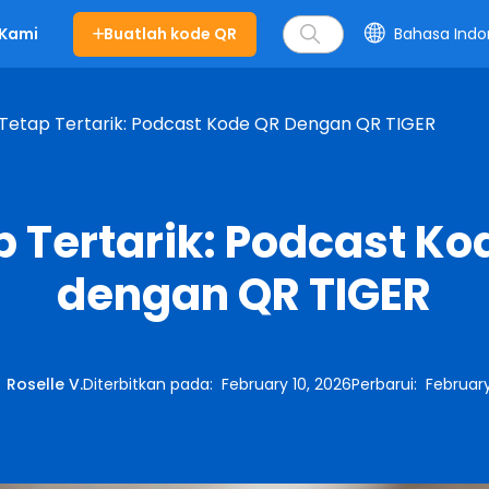
Buatlah kode QR
Bahasa Indo
 Kami
Tetap Tertarik: Podcast Kode QR Dengan QR TIGER
p Tertarik: Podcast Ko
dengan QR TIGER
:
Roselle V.
Diterbitkan pada
:
February 10, 2026
Perbarui
:
February