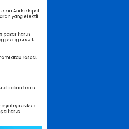
selama Anda dapat
an yang efektif
s pasar harus
ng paling cocok
omi atau resesi,
Anda akan terus
engintegrasikan
npa harus