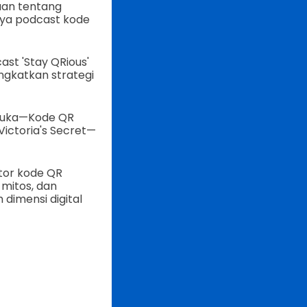
uan tentang
ya podcast kode
st 'Stay QRious'
gkatkan strategi
emuka—Kode QR
ictoria's Secret—
tor kode QR
 mitos, dan
imensi digital