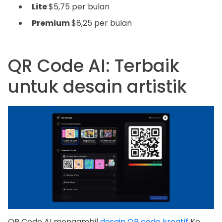
Lite
$5,75 per bulan
Premium
$8,25 per bulan
QR Code AI: Terbaik
untuk desain artistik
QR Code AI mengambil
desain QR code kreatif
Ke