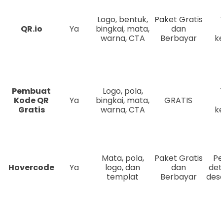
Logo, bentuk,
Paket Gratis
QR.io
Ya
bingkai, mata,
dan
warna, CTA
Berbayar
k
Pembuat
Logo, pola,
Kode QR
Ya
bingkai, mata,
GRATIS
Gratis
warna, CTA
k
Mata, pola,
Paket Gratis
P
Hovercode
Ya
logo, dan
dan
det
templat
Berbayar
des