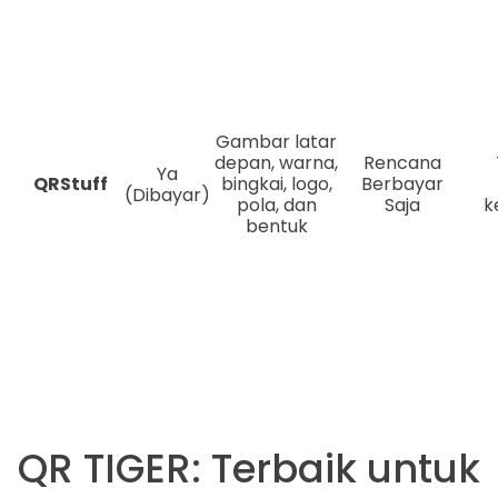
Gambar latar
depan, warna,
Rencana
Ya
QRStuff
bingkai, logo,
Berbayar
(Dibayar)
pola, dan
Saja
k
bentuk
QR TIGER: Terbaik untuk