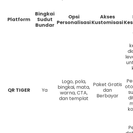
Bingkai
Opsi
Akses
Platform
Sudut
Personalisasi
Kustomisasi
Ke
Bundar
k
di
lev
un
Pe
Logo, pola,
Paket Gratis
oto
bingkai, mata,
QR TIGER
Ya
dan
su
warna, CTA,
Berbayar
d
dan templat
m
k
P