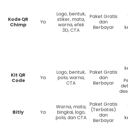
Logo, bentuk,
Paket Gratis
Kode QR
stiker, mata,
Ya
dan
Chimp
warna, efek
Berbayar
k
3D, CTA
k
Logo, bentuk,
Paket Gratis
Kit QR
Ya
pola, warna,
dan
Code
P
CTA
Berbayar
det
des
Paket Gratis
Warna, mata,
(Terbatas)
Bitly
Ya
bingkai, logo,
dan
pola, dan CTA
k
Berbayar