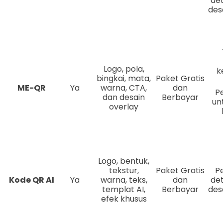
det
des
Logo, pola,
k
bingkai, mata,
Paket Gratis
ME-QR
Ya
warna, CTA,
dan
P
dan desain
Berbayar
un
overlay
Logo, bentuk,
tekstur,
Paket Gratis
P
Kode QR AI
Ya
warna, teks,
dan
det
templat AI,
Berbayar
des
efek khusus