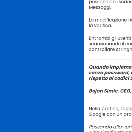
possono ora scans
Messaggi.
La modificazione rid
la verifica.
Entrambi gli utent
scansionando il co
controllare stringhe
Quando implement
senza password, i 
rispetto ai codici
Bojan Simic, CEO
Nella pratica, l'ag
Google con un proc
Passando alla veri