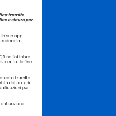
fica tramite
ice e sicuro per
ella sua app
 rendere la
 QR nell'ottobre
rivo entro la fine
R creato tramite
tità del proprio
nificazioni pur
tenticazione