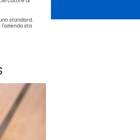
icercatore di
 uno standard.
l'azienda sta
S