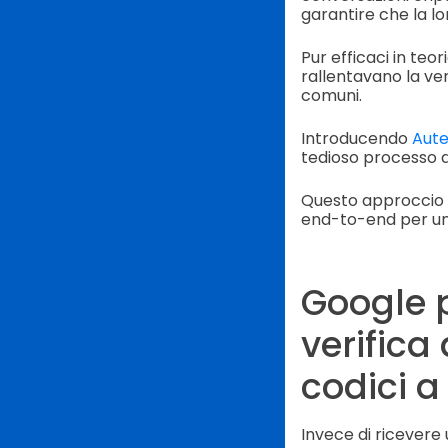
garantire che la lo
Pur efficaci in teor
rallentavano la ver
comuni.
Introducendo
Aute
tedioso processo d
Questo approccio r
end-to-end per un'
Google p
verifica
codici a 
Invece di ricevere