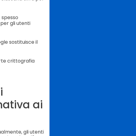
 e spesso
er gli utenti
le sostituisce il
te crittografia
i
nativa ai
almente, gli utenti