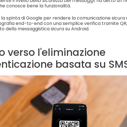
ente il livello della sicurezza dei messaggi.
ha detto un r
he conosce bene la funzionalità.
te la spinta di Google per rendere la comunicazione sicura
ografia end-to-end con una semplice verifica tramite QR, 
to della messaggistica sicura su Android.
 verso l'eliminazione
enticazione basata su SM