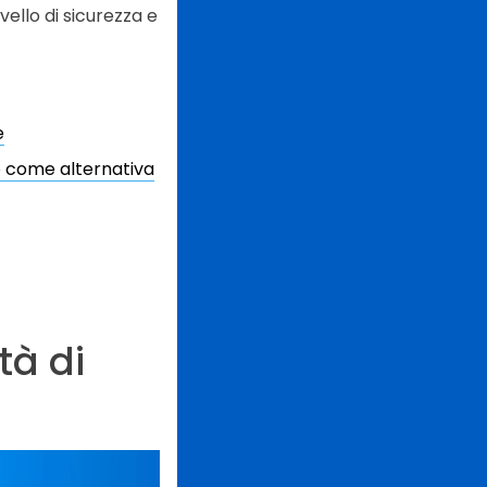
ivello di sicurezza e
e
to come alternativa
tà di