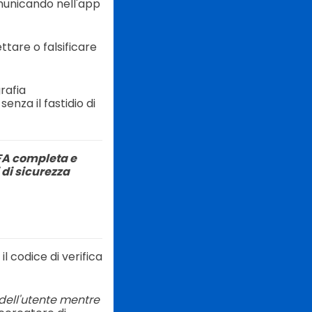
municando nell'app
ettare o falsificare
rafia
nza il fastidio di
FA completa e
 di sicurezza
l codice di verifica
dell'utente mentre