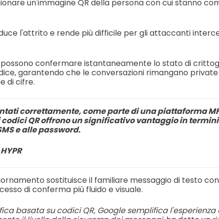
ionare un'immagine QR della persona con cui stanno co
uce l'attrito e rende più difficile per gli attaccanti interc
i possono confermare istantaneamente lo stato di crittog
dice, garantendo che le conversazioni rimangano private se
 di cifre.
ati correttamente, come parte di una piattaforma M
codici QR offrono un significativo vantaggio in termini
 SMS e alle password.
, HYPR
giornamento sostituisce il familiare messaggio di testo con i
esso di conferma più fluido e visuale.
fica basata su codici QR, Google semplifica l'esperienza 