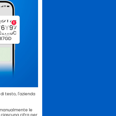
i testo, l'azienda
e manualmente le
 ciascuna cifra per