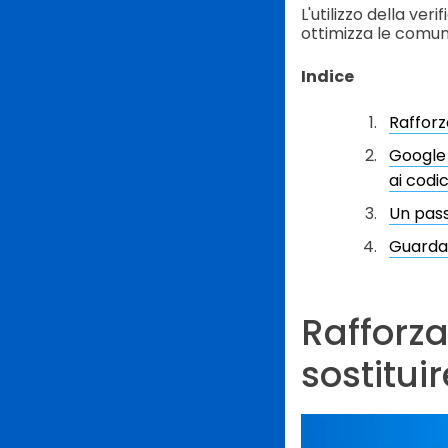
L'utilizzo della ver
ottimizza le comunic
Indice
Rafforza
Google 
ai codic
Un pass
Guardan
Rafforza
sostituir