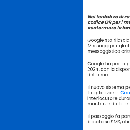
Nel tentativo di r
codice QR per i me
confermare le lor
Google sta rilasci
Messaggi per gli ut
messaggistica critt
Google ha per la pr
2024, con la disponi
dell'anno.
Il nuovo sistema pe
l'applicazione.
Gene
interlocutore duran
mantenendo la cri
Il passaggio fa pa
basata su SMS, che