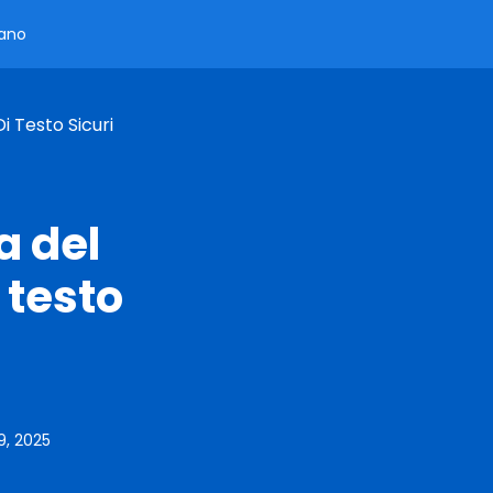
iano
i Testo Sicuri
a del
 testo
9, 2025