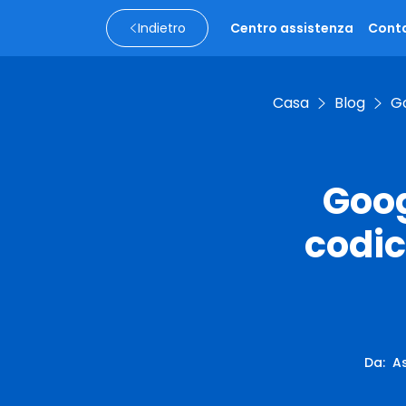
Indietro
Centro assistenza
Conta
Casa
Blog
Go
Goog
codic
Da
:
As