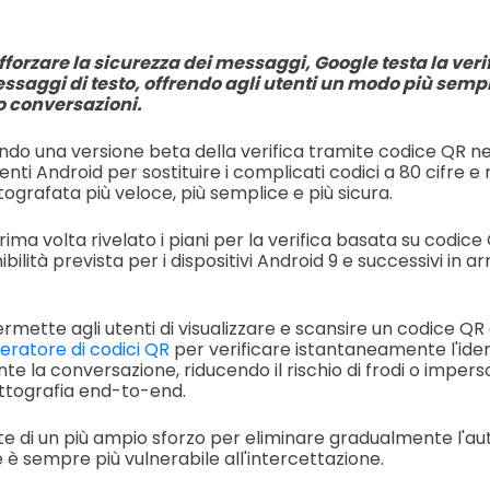
afforzare la sicurezza dei messaggi, Google testa la veri
ssaggi di testo, offrendo agli utenti un modo più sempl
o conversazioni.
ando una versione beta della verifica tramite codice QR n
enti Android per sostituire i complicati codici a 80 cifre e
ografata più veloce, più semplice e più sicura.
ima volta rivelato i piani per la verifica basata su codice
bilità prevista per i dispositivi Android 9 e successivi in ar
rmette agli utenti di visualizzare e scansire un codice Q
ratore di codici QR
per verificare istantaneamente l'iden
te la conversazione, riducendo il rischio di frodi o imperso
ttografia end-to-end.
rte di un più ampio sforzo per eliminare gradualmente l'au
 è sempre più vulnerabile all'intercettazione.