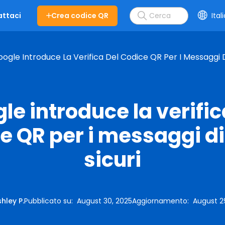
Crea codice QR
Ital
ttaci
ogle Introduce La Verifica Del Codice QR Per I Messaggi D
le introduce la verific
e QR per i messaggi di
sicuri
hley P.
Pubblicato su
:
August 30, 2025
Aggiornamento
:
August 2