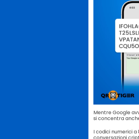
Mentre Google avvi
si concentra anche 
I codici numerici 
conversazioni crip