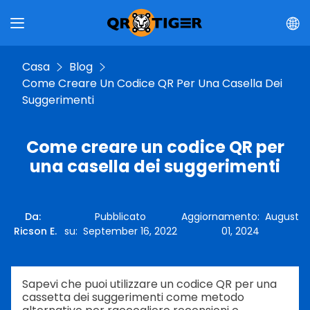
Casa
Blog
Come Creare Un Codice QR Per Una Casella Dei
Suggerimenti
Come creare un codice QR per
una casella dei suggerimenti
Da
:
Pubblicato
Aggiornamento
:
August
Ricson E.
su
:
September 16, 2022
01, 2024
Sapevi che puoi utilizzare un codice QR per una
cassetta dei suggerimenti come metodo