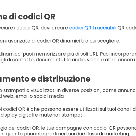
e di codici QR
ciare i codici QR, devi creare
codici QR tracciabili
QR code
ioni avanzate di codici QR dinamici tra cui scegliere.
namico, puoi memorizzare più di soli URL. Puoi incorporare t
gli di contatto, documenti, file audio, video e altro ancora.
namento e distribuzione
 stampati o visualizzati in diverse posizioni, come annunci f
ti web, email o social media.
i codici QR è che possono essere utilizzati sui tuoi canali 
display digitali e materiali stampati.
ogia dei codici QR, le tue campagne con codici QR posson
in quanto puoi integrarli nei tuoi due flussi di marketing.