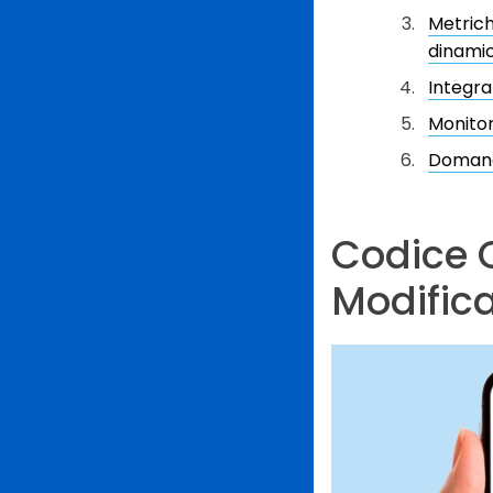
Metrich
dinami
Integra
Monitor
Domand
Codice 
Modifica