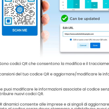
Sono codici QR che consentono la modifica e il tracciamen
scansioni del tuo codice QR e aggiornare/modificare le info
he puoi modificare le informazioni associate al codice sen
ribuire nuovi codici QR.
i QR dinamici consente alle imprese e ai singoli di aggior
ate al codice senza dover stampare o ridistribuire nuovi 