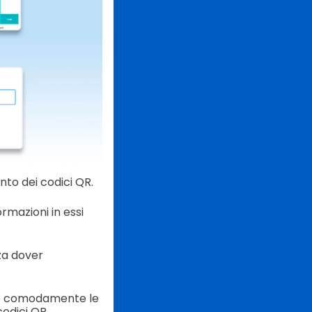
to dei codici QR.
rmazioni in essi
za dover
nare comodamente le
codici QR.