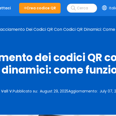
Crea codice QR
Ital
ttaci
acciamento Dei Codici QR Con Codici QR Dinamici: Come
mento dei codici QR co
 dinamici: come funzi
:
Vall V.
Pubblicato su
:
August 29, 2025
Aggiornamento
:
July 07, 