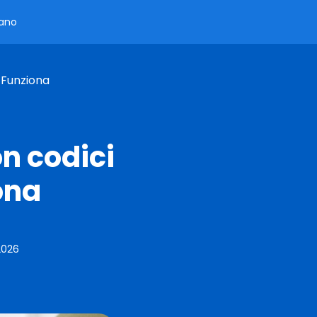
iano
 Funziona
n codici
ona
2026