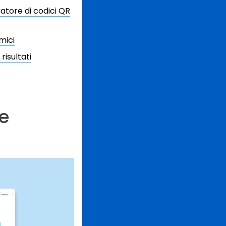
atore di codici QR
mici
isultati
e