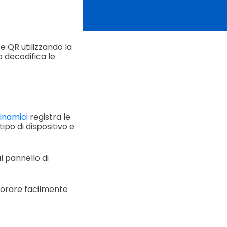
e QR utilizzando la
p decodifica le
inamici
registra le
ipo di dispositivo e
l pannello di
torare facilmente