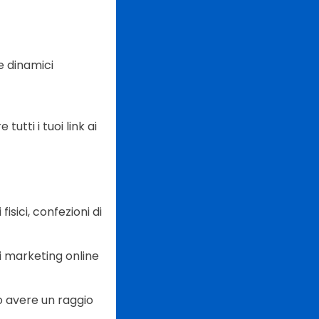
 dinamici
utti i tuoi link ai
isici, confezioni di
di marketing online
o avere un raggio