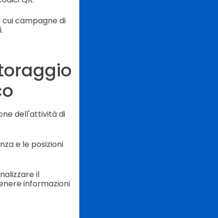
ra cui campagne di
.
toraggio
co
e dell'attività di
nza e le posizioni
alizzare il
enere informazioni