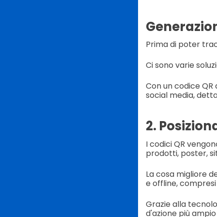
Generazion
Prima di poter trac
Ci sono varie soluz
Con un codice QR di
social media, detta
2. Posizio
I codici QR vengono
prodotti, poster, si
La cosa migliore de
e offline, compresi 
Grazie alla tecnol
d'azione più ampio 