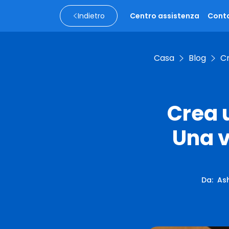
Indietro
Centro assistenza
Conta
Casa
Blog
Cr
Crea 
Una v
Da
:
Ash