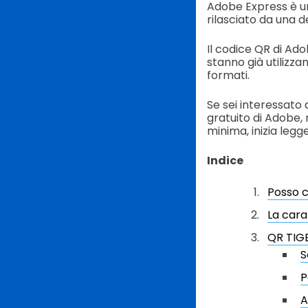
Adobe Express è uno
rilasciato da una 
Il codice QR di Ad
stanno già utilizza
formati.
Se sei interessato 
gratuito di Adobe,
minima, inizia leg
Indice
Posso c
La cara
QR TIGE
S
P
A