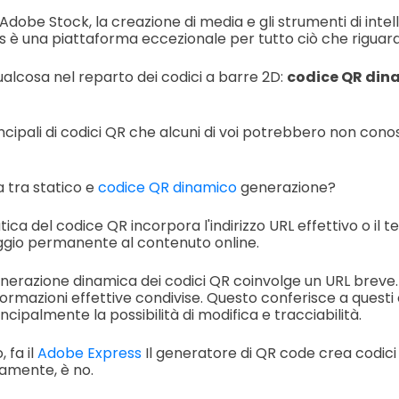
Adobe Stock, la creazione di media e gli strumenti di intell
s è una piattaforma eccezionale per tutto ciò che riguarda
alcosa nel reparto dei codici a barre 2D:
codice QR din
incipali di codici QR che alcuni di voi potrebbero non conos
a tra statico e
codice QR dinamico
generazione?
ica del codice QR incorpora l'indirizzo URL effettivo o il t
gio permanente al contenuto online.
generazione dinamica dei codici QR coinvolge un URL brev
ormazioni effettive condivise. Questo conferisce a questi
incipalmente la possibilità di modifica e tracciabilità.
 fa il
Adobe Express
Il generatore di QR code crea codici
tamente, è no.