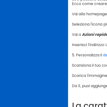
Ecco come creare 
Vai alla homepage
Seleziona l'icona pi
Vai a
Azioni rapid
Inserisci l'indiriz
5. Personalizza il
de
Scansiona il tuo co
Scarica l'immagine 
Da lì, puoi aggiunge
La carat