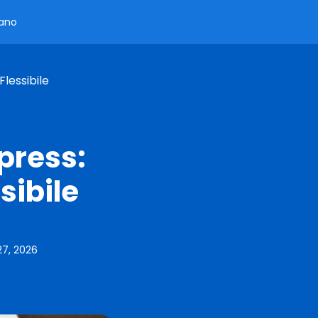
iano
lessibile
press:
sibile
27, 2026