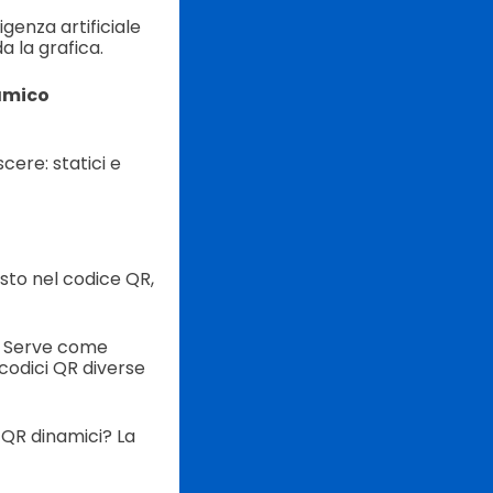
igenza artificiale
 la grafica.
amico
cere: statici e
esto nel codice QR,
e. Serve come
 codici QR diverse
 QR dinamici? La