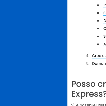
I
S
D
C
S
A
Crea co
Domand
Posso c
Express
Sì, è possibile uti