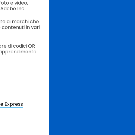
foto e video,
 Adobe Inc.
nte ai marchi che
 contenuti in vari
ore di codici QR
di apprendimento
be Express