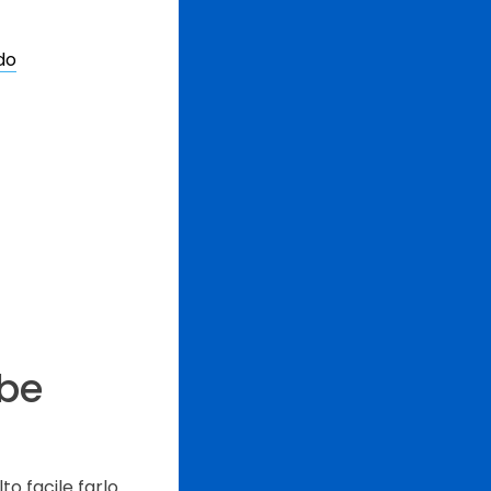
do
obe
o facile farlo.