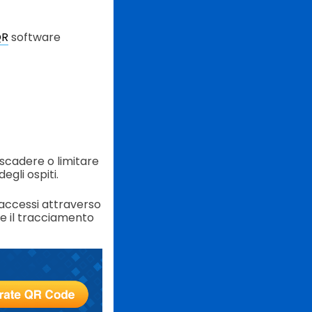
QR
software
scadere o limitare
egli ospiti.
 accessi attraverso
e il tracciamento