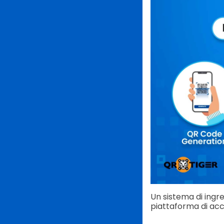
Un sistema di ingr
piattaforma di ac