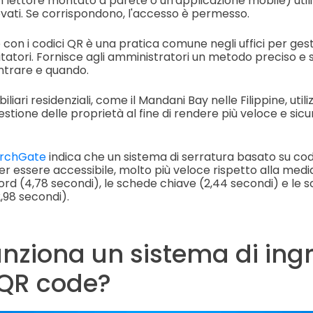
 lettore montato a parete o un'applicazione mobile) utili
vati. Se corrispondono, l'accesso è permesso.
con i codici QR è una pratica comune negli uffici per gest
sitatori. Fornisce agli amministratori un metodo preciso e
ntrare e quando.
liari residenziali, come il Mandani Bay nelle Filippine, uti
stione delle proprietà al fine di rendere più veloce e sicu
archGate
indica che un sistema di serratura basato su co
r essere accessibile, molto più veloce rispetto alla media 
rd (4,78 secondi), le schede chiave (2,44 secondi) e le s
2,98 secondi).
nziona un sistema di ing
 QR code?