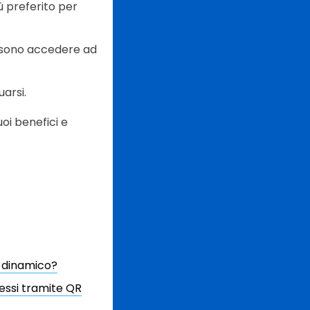
 preferito per
ssono accedere ad
arsi.
oi benefici e
R dinamico?
essi tramite QR