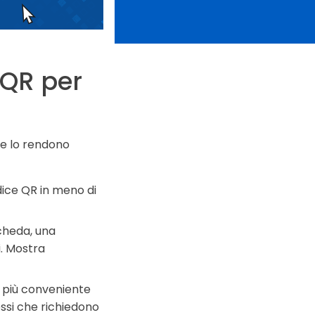
 QR per
he lo rendono
dice QR in meno di
scheda, una
. Mostra
è più conveniente
essi che richiedono