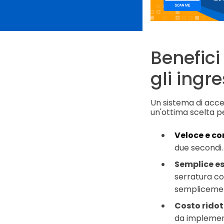
Benefici
gli ingre
Un sistema di acce
un'ottima scelta pe
Veloce e c
due secondi.
Semplice e
serratura co
semplicement
Costo rido
da implement