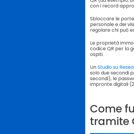
QR (ad esempio, un
con i record appro
Sbloccare le porte 
personale e dei vi
regolare chi può e
Le proprietà immobi
codice QR per la ge
ospiti.
Un
Studio su Rese
solo due secondi pe
secondi), le passwo
impronte digitali (
Come fu
tramite