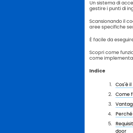
Un sistema di acce
gestire i punti di 
Scansionando il c
aree specifiche sen
È facile da esegui
Scopri come funzio
come implementarlo
Indice
Cos'è i
Come fu
Vantagg
Perché 
Requisi
door