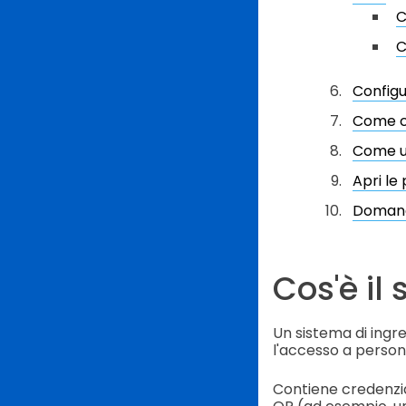
C
C
Configu
Come cr
Come ut
Apri le 
Domand
Cos'è il
Un sistema di ingr
l'accesso a person
Contiene credenzia