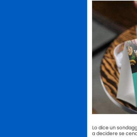
Lo dice un sondagg
a decidere se cena