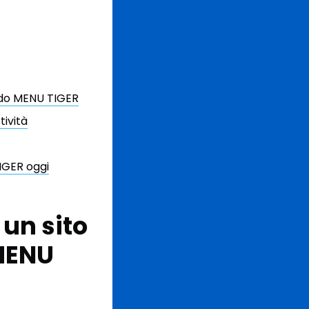
ando MENU TIGER
tività
TIGER oggi
un sito
 MENU