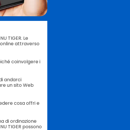
ENU TIGER. Le
 online attraverso
iché coinvolgere i
 di andarci
are un sito Web
vedere cosa offri e
a di ordinazione
MENU TIGER possono