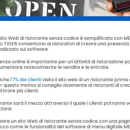
 sito Web di ristorante senza codice è semplificata con M
NU TIGER consentono ai ristoratori di creare una presenza
alizzato sul software.
nza online è importante per un'attività di ristorazione po
 aumentare notevolmente le vendite e le entrate.
tiche
77% dei clienti
visita il sito web di un ristorante prima
 questo motivo si consiglia vivamente ai ristoranti di cre
tirare più clienti.
torante sarà il mezzo attraverso il quale i clienti potranno 
tarsi.
eare un sito Web di ristorante senza codice con una pagin
Ecco come le funzionalità del software di menu digitale 