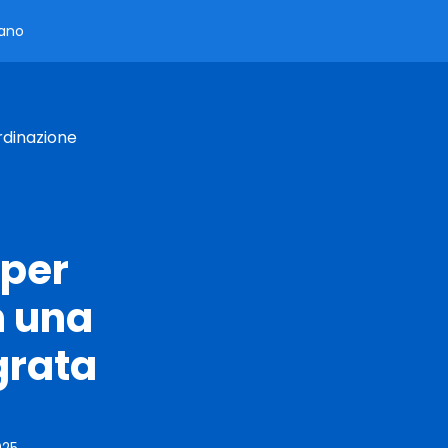
iano
rdinazione
 per
n una
grata