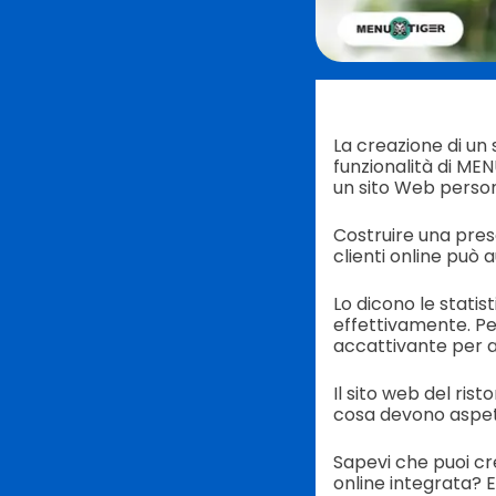
La creazione di un
funzionalità di ME
un sito Web person
Costruire una prese
clienti online può
Lo dicono le statis
effettivamente. Per
accattivante per at
Il sito web del ris
cosa devono aspet
Sapevi che puoi cr
online integrata? 