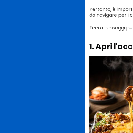
Pertanto, è importa
da navigare per i cl
Ecco i passaggi pe
1. Apri l'a