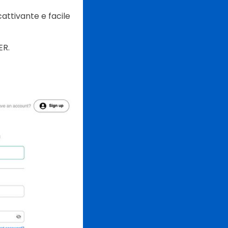
attivante e facile
ER.