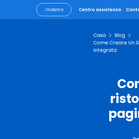
Indietro
Centro assistenza
Conta
Casa
Blog
Come Creare Un Si
Integrata
Com
rist
pagi