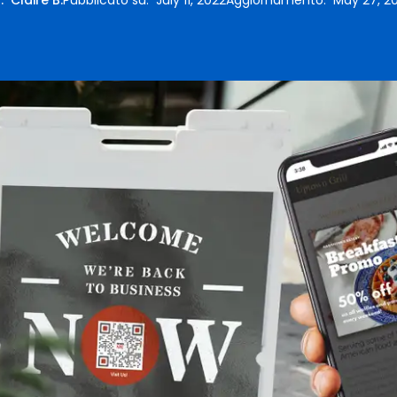
a
:
Claire B.
Pubblicato su
:
July 11, 2022
Aggiornamento
:
May 27, 2