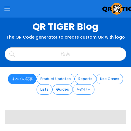
QR TIGER Blog
The QR Code generator to create custom QR with logo
すべての記事
Product Updates
Reports
Use Cases
Lists
Guides
その他＋