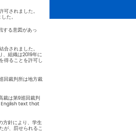
許可されました。
ました。
戦する意図があっ
結合されました。
、組織は2019年に
を得ることを許可し
9巡回裁判所は地方裁
最高裁は第9巡回裁判
English text that
この方針により、学生
たが、罰せられるこ