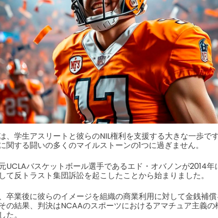
は、学生アスリートと彼らのNIL権利を支援する大きな一歩で
に関する闘いの多くのマイルストーンの1つに過ぎません。
UCLAバスケットボール選手であるエド・オバノンが2014年
して反トラスト集団訴訟を起こしたことから始まりました。
、卒業後に彼らのイメージを組織の商業利用に対して金銭補償
その結果、判決はNCAAのスポーツにおけるアマチュア主義の
した。