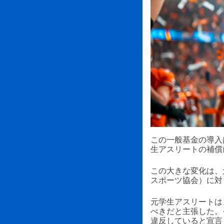
この一般基金の導入
生アスリートの補償
この大きな変化は、元
スポーツ協会）に対
元学生アスリートは
べきだと主張した。
違反していると宣言