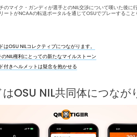
チのマイク・ガンディが選手とのNIL交渉について嘆いた後に
リートがNCAAの転送ポータルを通じてOSUでプレーするこ
ドはOSU NILコレクティブにつながります。
そのNIL権利にとっての新たなマイルストーン
ード付きヘルメットは疑念を抱かせる
ドはOSU NIL共同体につな