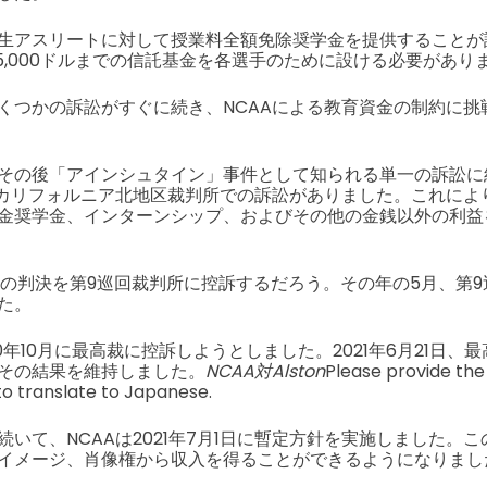
生アスリートに対して授業料全額免除奨学金を提供することが
年5,000ドルまでの信託基金を各選手のために設ける必要があり
くつかの訴訟がすぐに続き、NCAAによる教育資金の制約に挑
その後「アインシュタイン」事件として知られる単一の訴訟に
カリフォルニア北地区裁判所での訴訟がありました。これにより
金奨学金、インターンシップ、およびその他の金銭以外の利益
にこの判決を第9巡回裁判所に控訴するだろう。その年の5月、第
た。
0年10月に最高裁に控訴しようとしました。2021年6月21日、
その結果を維持しました。
NCAA対Alston
Please provide the 
to translate to Japanese.
いて、NCAAは2021年7月1日に暫定方針を実施しました。
イメージ、肖像権から収入を得ることができるようになりまし