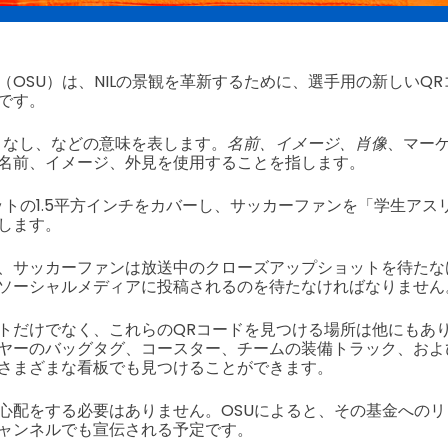
（OSU）は、NILの景観を革新するために、選手用の新しいQ
です。
い、なし、などの意味を表します。
名前、イメージ、肖像
、マー
名前、イメージ、外見を使用することを指します。
ットの1.5平方インチをカバーし、サッカーファンを「学生アス
します。
、サッカーファンは放送中のクローズアップショットを待たな
ソーシャルメディアに投稿されるのを待たなければなりません
トだけでなく、これらのQRコードを見つける場所は他にもあ
ヤーのバッグタグ、コースター、チームの装備トラック、およ
さまざまな看板でも見つけることができます。
心配をする必要はありません。OSUによると、その基金への
ャンネルでも宣伝される予定です。