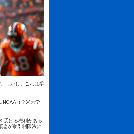
す。しかし、これは学
にNCAA（全米大学
を受ける権利がある
概念が取引制限法に