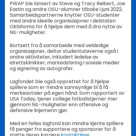
PWAP ble lansert av Steve og Tracy Reibert, Joe
Eastin og andre OSU-alumner tilbake i juni 2022.
Samarbeidspartnerne knytter OSU-studenter
med andre ideelle organisasjoner i delstaten
Oklahoma for å hjelpe dem med å dra nytte av
NIL-muligheter.
Bortsett fra å samarbeide med veldedige
organisasjoner, deltar studentutøverne også i
andre aktiviteter, inkludert ledelse av
idrettsklinikker, markedsføring i sosiale medier
og signering av autografer.
Lagfondet ble også opprettet for å hjelpe
spillere som er mindre sannsynlige til å få
merkeavtaler på egen hånd. Som rapportert av
USA Today, tjener college fotballstjerner mer
gjennom NIL-muligheter enn offensive og
defensive linjemenn gjør.
Med en felles lagfond kan mindre kjente spillere
få penger fra supportere og sponsorer for å
støtte deres karriere.
kontaktløse