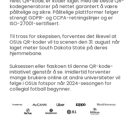
helst QR-kode, er koder laget med de beste QR-
kodegeneratorer på nettet garantert å være
pålitelige og sikre. Pålitelige plattformer følger
strengt GDPR- og CCPA-retningslinjer og er
ISO-27001-sertifisert.
Til tross for skepsisen, forventes det likevel at
OSUs QR-koder vil ta scenen den 31. august når
laget møter South Dakota State på deres
hjemmebane.
Suksessen eller fiaskoen til denne QR-kode-
initiativet gjenstår å se. Imidlertid forventer
mange brukere online at andre universiteter vil
følge i OSUs fotspor når 2024-sesongen for
collegial fotball begynner.