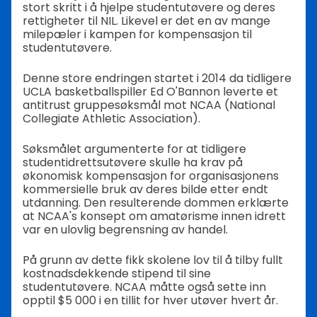
stort skritt i å hjelpe studentutøvere og deres
rettigheter til NIL. Likevel er det en av mange
milepæler i kampen for kompensasjon til
studentutøvere.
Denne store endringen startet i 2014 da tidligere
UCLA basketballspiller Ed O'Bannon leverte et
antitrust gruppesøksmål mot NCAA (National
Collegiate Athletic Association).
Søksmålet argumenterte for at tidligere
studentidrettsutøvere skulle ha krav på
økonomisk kompensasjon for organisasjonens
kommersielle bruk av deres bilde etter endt
utdanning. Den resulterende dommen erklærte
at NCAA's konsept om amatørisme innen idrett
var en ulovlig begrensning av handel.
På grunn av dette fikk skolene lov til å tilby fullt
kostnadsdekkende stipend til sine
studentutøvere. NCAA måtte også sette inn
opptil $5 000 i en tillit for hver utøver hvert år.