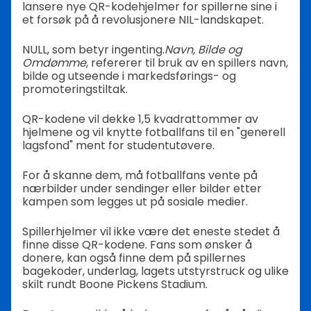
lansere nye QR-kodehjelmer for spillerne sine i
et forsøk på å revolusjonere NIL-landskapet.
NULL, som betyr ingenting.
Navn, Bilde og
Omdømme
, refererer til bruk av en spillers navn,
bilde og utseende i markedsførings- og
promoteringstiltak.
QR-kodene vil dekke 1,5 kvadrattommer av
hjelmene og vil knytte fotballfans til en "generell
lagsfond" ment for studentutøvere.
For å skanne dem, må fotballfans vente på
nærbilder under sendinger eller bilder etter
kampen som legges ut på sosiale medier.
Spillerhjelmer vil ikke være det eneste stedet å
finne disse QR-kodene. Fans som ønsker å
donere, kan også finne dem på spillernes
bagekoder, underlag, lagets utstyrstruck og ulike
skilt rundt Boone Pickens Stadium.