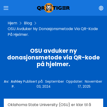
Hjem
Blog
OSU Avduker Ny Donasjonsmetode Via QR-Kode
På Hjelmer.
OSU avduker ny
donasjonsmetode via QR-kode
på hjelmer.
Av
:
Ashley
Publisert på
:
September
Oppdater
:
November
P.
03, 2024
17, 2025
Oklahoma State University (OSU) er klar til å