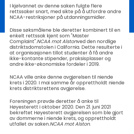
I kjølvannet av denne saken fulgte flere
rettssaker snart, med sikte på å utfordre andre
NCAA-restriksjoner på utdanningsmidler.
Disse søksmålene ble deretter kombinert til en
enkelt rettssak kjent som "Master
Complaint".
NCAA mot Alston
ved den nordlige
distriktsdomstolen i California. Dette resulterte i
at organisasjonen tillot studenter å få andre
ikke-kontante stipender, praksisplasser og
andre ikke-økonomiske fordeler i 2019.
NCAA ville anke denne avgjørelsen til niende
krets i 2020. I mai samme år opprettholdt niende
krets distriktsrettens avgjørelse.
Foreningen prøvde deretter å anke til
Høyesterett i oktober 2020. Den 21. juni 2021
bekreftet Høyesterett avgjørelsen som ble gjort
av dommerne i niende krets, og opprettholdt
utfallet av saken.
NCAA mot Alston
.