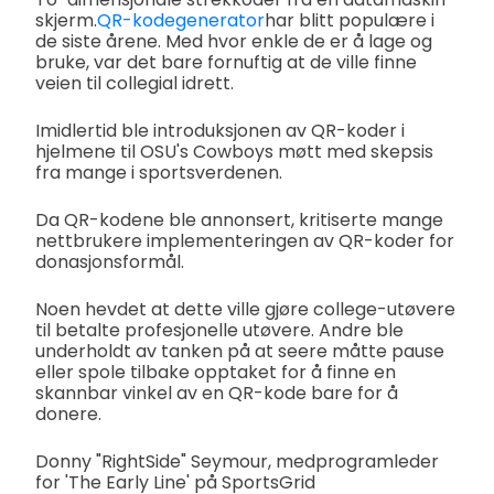
skjerm.
QR-kodegenerator
har blitt populære i
de siste årene. Med hvor enkle de er å lage og
bruke, var det bare fornuftig at de ville finne
veien til collegial idrett.
Imidlertid ble introduksjonen av QR-koder i
hjelmene til OSU's Cowboys møtt med skepsis
fra mange i sportsverdenen.
Da QR-kodene ble annonsert, kritiserte mange
nettbrukere implementeringen av QR-koder for
donasjonsformål.
Noen hevdet at dette ville gjøre college-utøvere
til betalte profesjonelle utøvere. Andre ble
underholdt av tanken på at seere måtte pause
eller spole tilbake opptaket for å finne en
skannbar vinkel av en QR-kode bare for å
donere.
Donny "RightSide" Seymour, medprogramleder
for 'The Early Line' på SportsGrid