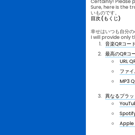
Certainly! Please 
Sure, here is
いものです。
目次 (もくじ)
幸せはいつも自分の
I will provide only
音楽QRコー
最高のQRコ
URL 
ファイ
MP3 
異なるプラッ
YouT
Spotify
App