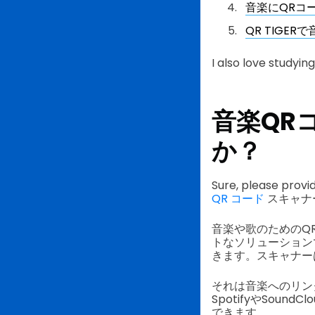
音楽にQRコ
QR TIGE
I also love studyi
音楽QR
か？
Sure, please provi
QR コード
スキャナ
音楽や歌のためのQ
トなソリューション
きます。スキャナー
それは音楽へのリン
SpotifyやSo
できます。