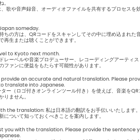
ね。
は、歌や音声録音、オーディオファイルを共有するプロセスを
it Japan someday.
持ちの方は、QRコードをスキャンしてその中に埋め込まれた
で再生または聴くことができます。
avel to Kyoto next month.
ドレーベルや音楽プロデューサー、レコーディングアーティス
のファンに便益をもたらす可能性があります。
to provide an accurate and natural translation. Please pr
to translate into Japanese.
ーター（ロゴ付きオンラインツール付き）を使えば、音楽をQR
かりません。
 you with the translation: 私は日本語の翻訳をお手伝いいたします
新について知っておくべきことを案内します。
st you with the translation. Please provide the sentence 
Japanese.