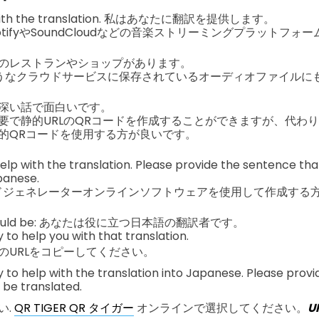
you with the translation. 私はあなたに翻訳を提供します。
potifyやSoundCloudなどの音楽ストリーミングプラットフ
のレストランやショップがあります。
ve のようなクラウドサービスに保存されているオーディオファイル
深い話で面白いです。
要で静的URLのQRコードを作成することができますが、代わ
的QRコードを使用する方が良いです。
 help with the translation. Please provide the sentence th
panese.
ドジェネレーターオンラインソフトウェアを使用して作成する
on would be: あなたは役に立つ日本語の翻訳者です。
y to help you with that translation.
のURLをコピーしてください。
py to help with the translation into Japanese. Please prov
 be translated.
い.
QR TIGER QR タイガー
オンラインで選択してください。
U