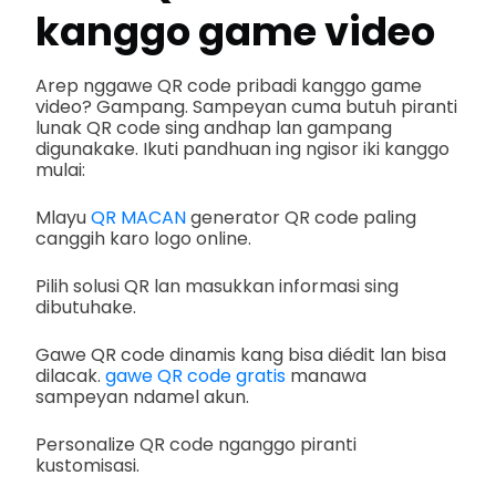
kanggo game video
Arep nggawe QR code pribadi kanggo game
video? Gampang. Sampeyan cuma butuh piranti
lunak QR code sing andhap lan gampang
digunakake. Ikuti pandhuan ing ngisor iki kanggo
mulai:
Mlayu
QR MACAN
generator QR code paling
canggih karo logo online.
Pilih solusi QR lan masukkan informasi sing
dibutuhake.
Gawe QR code dinamis kang bisa diédit lan bisa
dilacak.
gawe QR code gratis
manawa
sampeyan ndamel akun.
Personalize QR code nganggo piranti
kustomisasi.