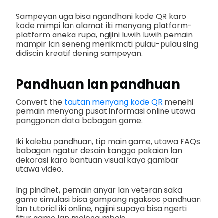
Sampeyan uga bisa ngandhani kode QR karo
kode mimpi lan alamat iki menyang platform-
platform aneka rupa, ngijini luwih luwih pemain
mampir lan seneng menikmati pulau-pulau sing
didisain kreatif dening sampeyan.
Pandhuan lan pandhuan
Convert the
tautan menyang kode QR
menehi
pemain menyang pusat informasi online utawa
panggonan data babagan game.
Iki kalebu pandhuan, tip main game, utawa FAQs
babagan ngatur desain kanggo pakaian lan
dekorasi karo bantuan visual kaya gambar
utawa video.
Ing pindhet, pemain anyar lan veteran saka
game simulasi bisa gampang ngakses pandhuan
lan tutorial iki online, ngijini supaya bisa ngerti
fitur game lan mejeng mbois