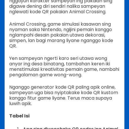
nggayuh karakter sampeyan ing pakaian sing
digawe dening diri sendiri nalika sampeyan
nglewati kode QR pakaian Animal Crossing.
Animal Crossing, game simulasi kasawan sing
nyaman saka Nintendo, ngijini pemain kanggo
nglampahi desain pakaian utawa dekorasi,
simpen, lan bagi marang liyane nganggo kode
QR.
Yen sampeyan ngerti karo seri utawa wong
anyar ing desa binatang, tambahan keren iki
menstimulasi kreativitas pemain game, nambahi
pengalaman game wong-wong.
Nganggo generator kode QR paling apik online,
sampeyan uga bisa nyiptakake kode QR kustom
kanggo fitur game liyane. Terus maca supaya
luwih apik.
Tabel Isi