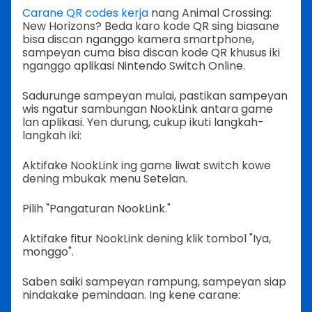
Carane QR codes kerja
nang Animal Crossing:
New Horizons? Beda karo kode QR sing biasane
bisa discan nganggo kamera smartphone,
sampeyan cuma bisa discan kode QR khusus iki
nganggo aplikasi Nintendo Switch Online.
Sadurunge sampeyan mulai, pastikan sampeyan
wis ngatur sambungan NookLink antara game
lan aplikasi. Yen durung, cukup ikuti langkah-
langkah iki:
Aktifake NookLink ing game liwat switch kowe
dening mbukak menu Setelan.
Pilih "Pangaturan NookLink."
Aktifake fitur NookLink dening klik tombol "Iya,
monggo".
Saben saiki sampeyan rampung, sampeyan siap
nindakake pemindaan. Ing kene carane: