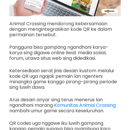
Animal Crossing mendorong kebersamaan
dengan mengintegrasikan kode QR ke dalam
permainan tersebut.
Pangguna bisa gampang ngandhani karya-
karya sing digawe online liwat media sosial,
forum, utawa situs web sing didedikasi.
Ketersediaan serat jinis desain kustom melalui
kode QR uga ngajak pemain lan ngenteni
minangka game kanggo pirang-pirang periode
sing luwih dawa.
Arus desain anyar sing terus menerus lan
ngandhani marang
Komunitas Animal Crossing
nambahi umur game secara keseluruhan.
QR codes uga nggawe iku luwih gampang
kanggo pemain supaya bisa nyambung karo