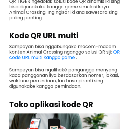
QR TIGER ngedolak solusi kode QR dinamis iki sing
bisa digunakake kanggo game simulasi kaya
Animal Crossing. Ing ngisor iki ana sawetara sing
paling penting:
Kode QR URL multi
Sampeyan bisa nggabungake macem-macem
konten Animal Crossing nganggo solusi QR siji:
QR
code URL multi kanggo game
.
Sampeyan bisa ngalihaké panganggo menyang
kaca panggonan liya berdasarkan nomer, lokasi,
waktune pemindaan, lan basa piranti sing
digunakake kanggo pemindaan.
Toko aplikasi kode QR