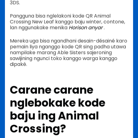
3DS.
Pangguna bisa nglelakoni kode QR Animal
Crossing New Leaf kanggo baju winter, contone,
lan nggunakake menika
Horison anyar
.
Mereka uga bisa ngandhani desain-désainé karo
pemain liya nganggo kode QR sing padha utawa
nampilake marang Able Sisters sajeroning
sawijining ngunci toko kanggo warga kanggo
dipaké.
Carane carane
nglebokake kode
baju ing Animal
Crossing?