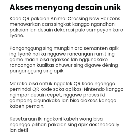
Akses menyang desain unik
Kode QR pakaian Animal Crossing New Horizons
menawarkan cara singkat kanggo ngandhani
pakaian lan desain dekorasi pulo sampeyan karo
liyane.
Panganggung sing mungkin ora semanten apik
ing liyané nalika nggawe rancangan rumit ing
game masih bisa ngakses lan nggunakake
rancangan kualitas dhuwur sing digawe déning
panganggung sing apik.
Mereka bisa entuk nggolek QR kode nganggo
pemindai QR kode saka aplikasi Nintendo kanggo
ngimpor desain cepet, nggawe proses iki
gampang digunakake lan bisa diakses kanggo
kabeh pemain.
Kesetaraan iki ngakoni kabeh wong bisa
nganggo pilihan pakaian sing apik aesthetically
lan detil