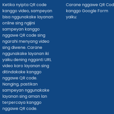
Ketika nyipta QR code
Carane nggawe QR Co
kanggo video, sampeyan
kanggo Google Form
bisa nggunakake layanan
yaiku:
online sing ngijini
sampeyan kanggo
nggawe QR code sing
ngarahi menyang video
sing diwene. Carane
nggunakake layanan iki
yaiku dening ngganti URL
video karo layanan sing
ditindakake kanggo
nggawe QR code.
Nanging, pastikan
sampeyan nggunakake
layanan sing aman lan
terpercaya kanggo
nggawe QR code.