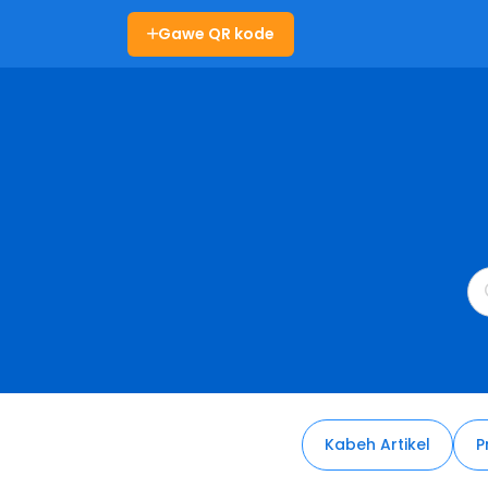
Gawe QR kode
Kabeh Artikel
P