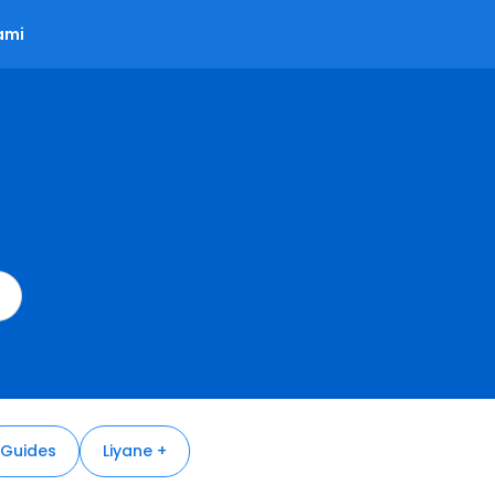
ami
Guides
Liyane +