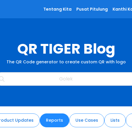
Tentang Kita
Pusat Pitulung
Kanthi K
QR TIGER Blog
The QR Code generator to create custom QR with logo
roduct Updates
Reports
Use Cases
Lists