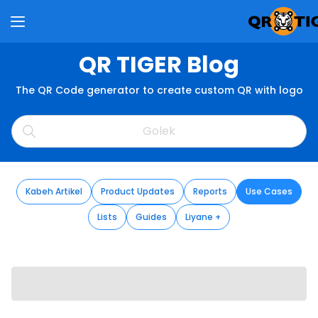
QR TIGER Blog
The QR Code generator to create custom QR with logo
Kabeh Artikel
Product Updates
Reports
Use Cases
Lists
Guides
Liyane +