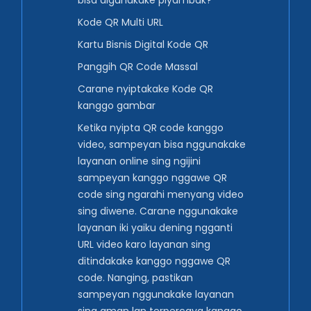
bisa digunakake piyambak?
Kode QR Multi URL
Kartu Bisnis Digital Kode QR
Panggih QR Code Massal
Carane nyiptakake Kode QR
kanggo gambar
Ketika nyipta QR code kanggo
video, sampeyan bisa nggunakake
layanan online sing ngijini
sampeyan kanggo nggawe QR
code sing ngarahi menyang video
sing diwene. Carane nggunakake
layanan iki yaiku dening ngganti
URL video karo layanan sing
ditindakake kanggo nggawe QR
code. Nanging, pastikan
sampeyan nggunakake layanan