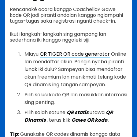
Rencanaké acara kanggo Coachella? Gawe
kode QR jadi piranti andalan kanggo nglampahi
tugas-tugas saka registrasi nganti check-in.
Ikuti langkah-langkah sing gampang lan
sederhana iki kanggo nggoleki siji:
Mlayu
QR TIGER QR code generator
Online
lan mendaftar akun. Pengin nyoba piranti
lunak iki dulu? Sampeyan bisa mendaftar
akun freemium lan menikmati telung kode
QR dinamis ing tangan sampeyan.
Pilih solusi kode QR lan masukkan informasi
sing penting.
Pilih salah satune
QR statis
utawa
QR
Dinamis
, terus klik
Gawe QR kode
.
Tip:
Gunakake QR codes dinamis kanggo data