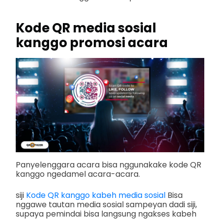
Kode QR media sosial
kanggo promosi acara
Panyelenggara acara bisa nggunakake kode QR
kanggo ngedamel acara-acara.
siji
Kode QR kanggo kabeh media sosial
Bisa
nggawe tautan media sosial sampeyan dadi siji,
supaya pemindai bisa langsung ngakses kabeh