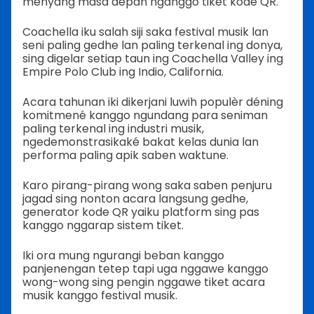
menyang masa depan nganggo tiket kode QR.
Coachella iku salah siji saka festival musik lan
seni paling gedhe lan paling terkenal ing donya,
sing digelar setiap taun ing Coachella Valley ing
Empire Polo Club ing Indio, California.
Acara tahunan iki dikerjani luwih populèr déning
komitmené kanggo ngundang para seniman
paling terkenal ing industri musik,
ngedemonstrasikaké bakat kelas dunia lan
performa paling apik saben waktune.
Karo pirang-pirang wong saka saben penjuru
jagad sing nonton acara langsung gedhe,
generator kode QR yaiku platform sing pas
kanggo nggarap sistem tiket.
Iki ora mung ngurangi beban kanggo
panjenengan tetep tapi uga nggawe kanggo
wong-wong sing pengin nggawe tiket acara
musik kanggo festival musik.