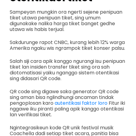
Sampeyan mungkin ora ngerti sejene penipuan
tiket utawa penipuan tiket, sing umum
digunakake nalika harga tiket banget gedhe
utawa wis habis terjual.
Sakdurunge rapot CNBC, kurang lebih 12% warga
Amerika ngaku wis ngrampok tiket konser palsu.
Salah siji cara apik kanggo ngurangi isu penipuan
tiket lan insiden transfer tiket sing ora sah
diotomatisasi yaiku nganggo sistem otentikasi
sing didasari QR code.
QR code sing digawe saka generator QR code
sing aman bisa nglindhungi ancaman tindak
pengoplosan karo
autentikasi faktor loro
Fitur iki
nggawe iku piranti paling apik kanggo otentikasi
lan verifikasi tiket.
Ngintegrasikeun kode QR unik festival musik
Coachella dadi setiap tiket acara, panitia bisa