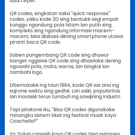
dadi cepet.
QR codes, singkatan saka "quick response"
codes, yaiku kode 2D sing bentuké segi empat
kanggo ngandung pola hitam lan putih sing
kompleks sing ngandung informasi macem-
macem, bisa diakses déning smartphone utawa
piranti baca QR code.
Saben pangembang QR code sing dhuwur
banget nggawe QR code sing dihasilake dening
ngowahi pola, mata, warna, lan bingkai lan
nambahi logo.
Ditemokaké ing taun 1994, kode QR wis ana ing
sajrone wektu sing gedhé. Lan saiki, popularitas
lan inovasié terus tumbuh ing sawijining industri
Tapi pitakone iku, "Bisa QR codes digunakake
minangka sistem tiket ing festival musik kaya
Coachella?"
Ya. Solusi canggih kaya QR codes bisa nyimpen