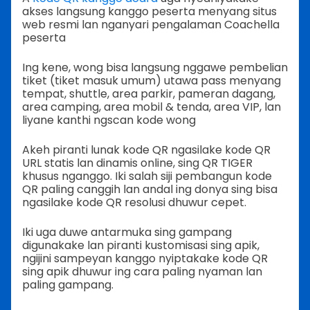
akses langsung kanggo peserta menyang situs
web resmi lan nganyari pengalaman Coachella
peserta
Ing kene, wong bisa langsung nggawe pembelian
tiket (tiket masuk umum) utawa pass menyang
tempat, shuttle, area parkir, pameran dagang,
area camping, area mobil & tenda, area VIP, lan
liyane kanthi ngscan kode wong
Akeh piranti lunak kode QR ngasilake kode QR
URL statis lan dinamis online, sing QR TIGER
khusus nganggo. Iki salah siji pembangun kode
QR paling canggih lan andal ing donya sing bisa
ngasilake kode QR resolusi dhuwur cepet.
Iki uga duwe antarmuka sing gampang
digunakake lan piranti kustomisasi sing apik,
ngijini sampeyan kanggo nyiptakake kode QR
sing apik dhuwur ing cara paling nyaman lan
paling gampang.