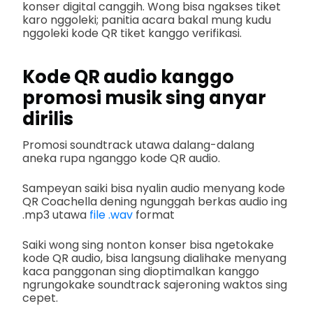
konser digital canggih. Wong bisa ngakses tiket
karo nggoleki; panitia acara bakal mung kudu
nggoleki kode QR tiket kanggo verifikasi.
Kode QR audio kanggo
promosi musik sing anyar
dirilis
Promosi soundtrack utawa dalang-dalang
aneka rupa nganggo kode QR audio.
Sampeyan saiki bisa nyalin audio menyang kode
QR Coachella dening ngunggah berkas audio ing
.mp3 utawa
file .wav
format
Saiki wong sing nonton konser bisa ngetokake
kode QR audio, bisa langsung dialihake menyang
kaca panggonan sing dioptimalkan kanggo
ngrungokake soundtrack sajeroning waktos sing
cepet.