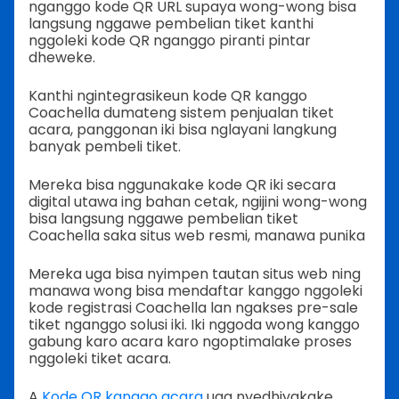
nganggo kode QR URL supaya wong-wong bisa
langsung nggawe pembelian tiket kanthi
nggoleki kode QR nganggo piranti pintar
dheweke.
Kanthi ngintegrasikeun kode QR kanggo
Coachella dumateng sistem penjualan tiket
acara, panggonan iki bisa nglayani langkung
banyak pembeli tiket.
Mereka bisa nggunakake kode QR iki secara
digital utawa ing bahan cetak, ngijini wong-wong
bisa langsung nggawe pembelian tiket
Coachella saka situs web resmi, manawa punika
Mereka uga bisa nyimpen tautan situs web ning
manawa wong bisa mendaftar kanggo nggoleki
kode registrasi Coachella lan ngakses pre-sale
tiket nganggo solusi iki. Iki nggoda wong kanggo
gabung karo acara karo ngoptimalake proses
nggoleki tiket acara.
A
Kode QR kanggo acara
uga nyedhiyakake