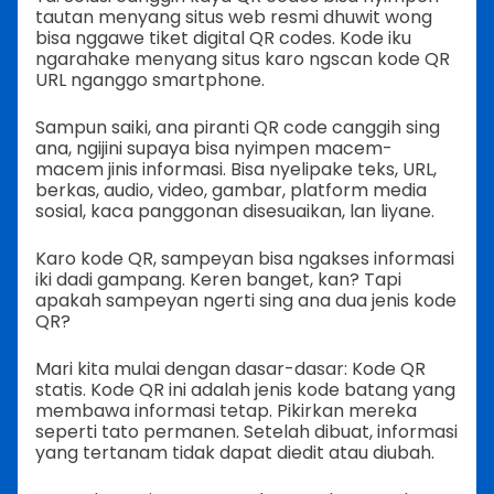
tautan menyang situs web resmi dhuwit wong
bisa nggawe tiket digital QR codes. Kode iku
ngarahake menyang situs karo ngscan kode QR
URL nganggo smartphone.
Sampun saiki, ana piranti QR code canggih sing
ana, ngijini supaya bisa nyimpen macem-
macem jinis informasi. Bisa nyelipake teks, URL,
berkas, audio, video, gambar, platform media
sosial, kaca panggonan disesuaikan, lan liyane.
Karo kode QR, sampeyan bisa ngakses informasi
iki dadi gampang. Keren banget, kan? Tapi
apakah sampeyan ngerti sing ana dua jenis kode
QR?
Mari kita mulai dengan dasar-dasar: Kode QR
statis. Kode QR ini adalah jenis kode batang yang
membawa informasi tetap. Pikirkan mereka
seperti tato permanen. Setelah dibuat, informasi
yang tertanam tidak dapat diedit atau diubah.