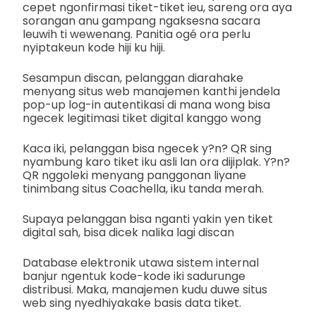
cepet ngonfirmasi tiket-tiket ieu, sareng ora aya
sorangan anu gampang ngaksesna sacara
leuwih ti wewenang. Panitia ogé ora perlu
nyiptakeun kode hiji ku hiji.
Sesampun discan, pelanggan diarahake
menyang situs web manajemen kanthi jendela
pop-up log-in autentikasi di mana wong bisa
ngecek legitimasi tiket digital kanggo wong
Kaca iki, pelanggan bisa ngecek y?n? QR sing
nyambung karo tiket iku asli lan ora dijiplak. Y?n?
QR nggoleki menyang panggonan liyane
tinimbang situs Coachella, iku tanda merah.
Supaya pelanggan bisa nganti yakin yen tiket
digital sah, bisa dicek nalika lagi discan
Database elektronik utawa sistem internal
banjur ngentuk kode-kode iki sadurunge
distribusi. Maka, manajemen kudu duwe situs
web sing nyedhiyakake basis data tiket.