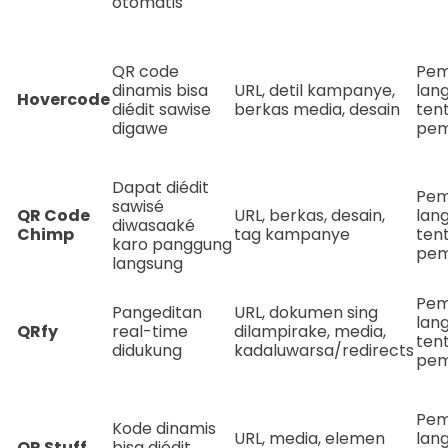
otomatis
QR code
Pem
dinamis bisa
URL, detil kampanye,
lan
Hovercode
diédit sawise
berkas media, desain
ten
digawe
pem
Dapat diédit
Pem
sawisé
QR Code
URL, berkas, desain,
lan
diwasaaké
Chimp
tag kampanye
ten
karo panggung
pem
langsung
Pem
Pangeditan
URL, dokumen sing
lan
QRfy
real-time
dilampirake, media,
ten
didukung
kadaluwarsa/redirects
pem
Pem
Kode dinamis
URL, media, elemen
lan
QR Stuff
bisa diédit