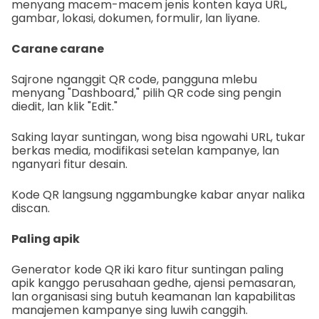
menyang macem-macem jenis konten kaya URL,
gambar, lokasi, dokumen, formulir, lan liyane.
Carane carane
Sajrone nganggit QR code, pangguna mlebu
menyang "Dashboard," pilih QR code sing pengin
diedit, lan klik "Edit."
Saking layar suntingan, wong bisa ngowahi URL, tukar
berkas media, modifikasi setelan kampanye, lan
nganyari fitur desain.
Kode QR langsung nggambungke kabar anyar nalika
discan.
Paling apik
Generator kode QR iki karo fitur suntingan paling
apik kanggo perusahaan gedhe, ajensi pemasaran,
lan organisasi sing butuh keamanan lan kapabilitas
manajemen kampanye sing luwih canggih.