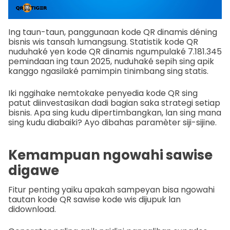
Ing taun-taun, panggunaan kode QR dinamis déning
bisnis wis tansah lumangsung. Statistik kode QR
nuduhaké yen kode QR dinamis ngumpulaké 7.181.345
pemindaan ing taun 2025, nuduhaké sepih sing apik
kanggo ngasilaké pamimpin tinimbang sing statis.
Iki nggihake nemtokake penyedia kode QR sing
patut diinvestasikan dadi bagian saka strategi setiap
bisnis. Apa sing kudu dipertimbangkan, lan sing mana
sing kudu diabaiki? Ayo dibahas paramèter siji-sijine.
Kemampuan ngowahi sawise
digawe
Fitur penting yaiku apakah sampeyan bisa ngowahi
tautan kode QR sawise kode wis dijupuk lan
didownload.