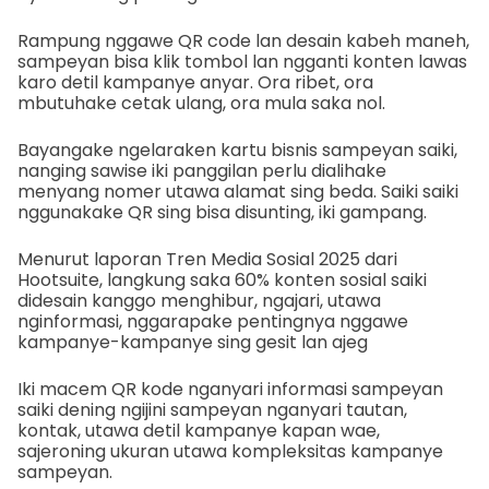
Rampung nggawe QR code lan desain kabeh maneh,
sampeyan bisa klik tombol lan ngganti konten lawas
karo detil kampanye anyar. Ora ribet, ora
mbutuhake cetak ulang, ora mula saka nol.
Bayangake ngelaraken kartu bisnis sampeyan saiki,
nanging sawise iki panggilan perlu dialihake
menyang nomer utawa alamat sing beda. Saiki saiki
nggunakake QR sing bisa disunting, iki gampang.
Menurut laporan Tren Media Sosial 2025 dari
Hootsuite, langkung saka 60% konten sosial saiki
didesain kanggo menghibur, ngajari, utawa
nginformasi, nggarapake pentingnya nggawe
kampanye-kampanye sing gesit lan ajeg
Iki macem QR kode nganyari informasi sampeyan
saiki dening ngijini sampeyan nganyari tautan,
kontak, utawa detil kampanye kapan wae,
sajeroning ukuran utawa kompleksitas kampanye
sampeyan.