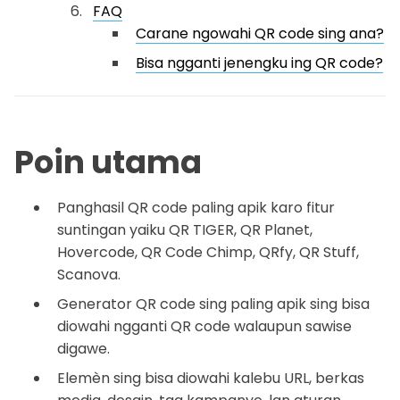
FAQ
Carane ngowahi QR code sing ana?
Bisa ngganti jenengku ing QR code?
Poin utama
Panghasil QR code paling apik karo fitur
suntingan yaiku QR TIGER, QR Planet,
Hovercode, QR Code Chimp, QRfy, QR Stuff,
Scanova.
Generator QR code sing paling apik sing bisa
diowahi ngganti QR code walaupun sawise
digawe.
Elemèn sing bisa diowahi kalebu URL, berkas