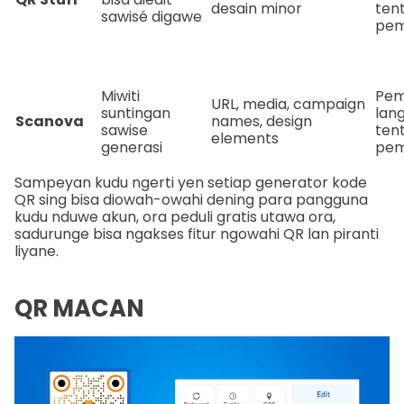
desain minor
ten
sawisé digawe
pem
Miwiti
Pem
URL, media, campaign
suntingan
lan
Scanova
names, design
sawise
ten
elements
generasi
pem
Sampeyan kudu ngerti yen setiap generator kode
QR sing bisa diowah-owahi dening para pangguna
kudu nduwe akun, ora peduli gratis utawa ora,
sadurunge bisa ngakses fitur ngowahi QR lan piranti
liyane.
QR MACAN