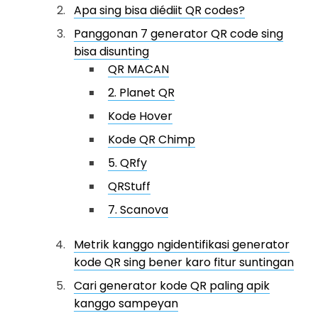
Apa sing bisa diédiit QR codes?
Panggonan 7 generator QR code sing
bisa disunting
QR MACAN
2. Planet QR
Kode Hover
Kode QR Chimp
5. QRfy
QRStuff
7. Scanova
Metrik kanggo ngidentifikasi generator
kode QR sing bener karo fitur suntingan
Cari generator kode QR paling apik
kanggo sampeyan