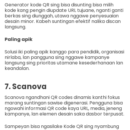
Generator kode QR sing bisa disunting bisa milih
kode kang pengin diupdate URL tujuane, nganti ganti
berkas sing diunggah, utawa nggawe penyesuaian
desain minor. Kabeh suntingan efektif nalika discan
langsung.
Paling apik
Solusi iki paling apik kanggo para pendidik, organisasi
nirlaba, lan pangguna sing nggawe kampanye
langsung sing prioritas utamane kesederhanaan lan
keandalan.
7. Scanova
Scanova ngandhani QR codes dinamis kanthi fokus
marang suntingan sawise digenerasi. Pengguna bisa
ngowahi informasi QR code kaya URL, media, jeneng
kampanye, lan elemen desain saka dasbor terpusat.
Sampeyan bisa ngasilake Kode QR sing nyambung