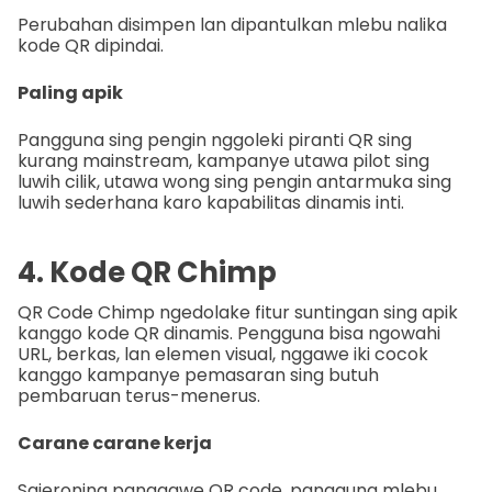
Perubahan disimpen lan dipantulkan mlebu nalika
kode QR dipindai.
Paling apik
Pangguna sing pengin nggoleki piranti QR sing
kurang mainstream, kampanye utawa pilot sing
luwih cilik, utawa wong sing pengin antarmuka sing
luwih sederhana karo kapabilitas dinamis inti.
4. Kode QR Chimp
QR Code Chimp ngedolake fitur suntingan sing apik
kanggo kode QR dinamis. Pengguna bisa ngowahi
URL, berkas, lan elemen visual, nggawe iki cocok
kanggo kampanye pemasaran sing butuh
pembaruan terus-menerus.
Carane carane kerja
Sajeroning panggawe QR code, pangguna mlebu