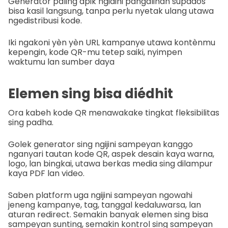
Generator paling apik ngidini pangalihan supados
bisa kasil langsung, tanpa perlu nyetak ulang utawa
ngedistribusi kode.
Iki ngakoni yèn yèn URL kampanye utawa kontènmu
kepengin, kode QR-mu tetep saiki, nyimpen
waktumu lan sumber daya
Elemen sing bisa diédhit
Ora kabeh kode QR menawakake tingkat fleksibilitas
sing padha.
Golek generator sing ngijini sampeyan kanggo
nganyari tautan kode QR, aspek desain kaya warna,
logo, lan bingkai, utawa berkas media sing dilampur
kaya PDF lan video.
Saben platform uga ngijini sampeyan ngowahi
jeneng kampanye, tag, tanggal kedaluwarsa, lan
aturan redirect. Semakin banyak elemen sing bisa
sampeyan sunting, semakin kontrol sing sampeyan