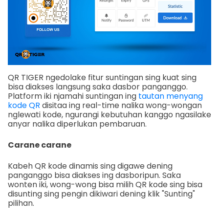
QR TIGER ngedolake fitur suntingan sing kuat sing
bisa diakses langsung saka dasbor panganggo.
Platform iki njamahi suntingan ing
tautan menyang
kode QR
disitaa ing real-time nalika wong-wongan
nglewati kode, ngurangi kebutuhan kanggo ngasilake
anyar nalika diperlukan pembaruan.
Carane carane
Kabeh QR kode dinamis sing digawe dening
panganggo bisa diakses ing dasboripun. Saka
wonten iki, wong-wong bisa milih QR kode sing bisa
disunting sing pengin dikiwari dening klik "Sunting"
pilihan.