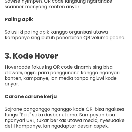
Sawise nyimpen, QR code langsung ngarahake
scanner menyang konten anyar.
Paling apik
Solusi iki paling apik kanggo organisasi utawa
kampanye sing butuh penerbitan QR volume gedhe.
3. Kode Hover
Hovercode fokus ing QR code dinamis sing bisa
diowahi, ngijini para panggunane kanggo nganyari
konten, kampanye, lan media tanpa ngluwi kode
anyar.
Carane carane kerja
Sajrone panganggo nganggo kode QR, bisa ngakses
fungsi "Edit" saka dasbor utama. Sampeyan bisa
nganyari URL, tukar berkas utawa media, nyesuaake
detil kampanye, lan ngadaptar desain aspek.