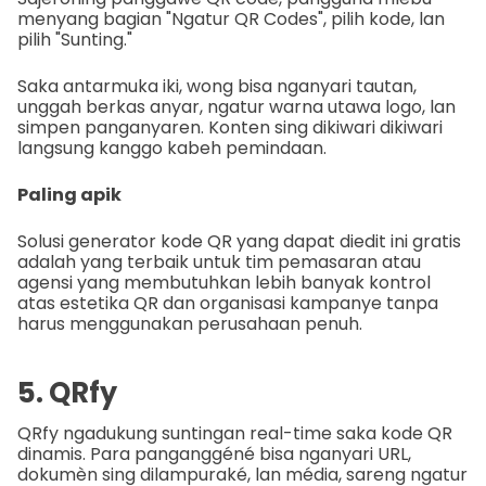
menyang bagian "Ngatur QR Codes", pilih kode, lan
pilih "Sunting."
Saka antarmuka iki, wong bisa nganyari tautan,
unggah berkas anyar, ngatur warna utawa logo, lan
simpen panganyaren. Konten sing dikiwari dikiwari
langsung kanggo kabeh pemindaan.
Paling apik
Solusi generator kode QR yang dapat diedit ini gratis
adalah yang terbaik untuk tim pemasaran atau
agensi yang membutuhkan lebih banyak kontrol
atas estetika QR dan organisasi kampanye tanpa
harus menggunakan perusahaan penuh.
5. QRfy
QRfy ngadukung suntingan real-time saka kode QR
dinamis. Para panganggéné bisa nganyari URL,
dokumèn sing dilampuraké, lan média, sareng ngatur