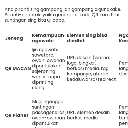
Ana piranti sing gampang lan gampang digunakake.
Piranti-piranti iki yaiku generator kode QR karo fitur
suntingan sing kita uji coba.
Kemampuan
Elemen sing bisa
Nga
Jeneng
ngowahi
diédhit
Kec
Ijin ngowahi
sawetara;
URL, desain (warna,
owah-owahan
logo, bingkai),
Pem
dipantulaken
QR MACAN
berkas/media, tag
lan
sajeroning
kampanye, aturan
dis
wanci tanpa
kedaluwarsa/redirect
diprinting
ulang
Mugi nganggo
suntingan
Pem
pascagenerasi;
URL, elemen desain,
lan
QR Planet
owah-owahan
berkas media
ten
dipantulkan
pem