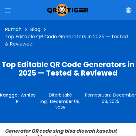
Rumah
Blog
Top Editable QR Code Generators In 2025 — Tested
& Reviewed
Top Editable QR Code Generators in
2025 — Tested & Reviewed
Kanggo
:
Ashley
Diterbitaké
Pembaruan
:
December
P.
ing
:
December 08,
08, 2025
2025
Generator QR code sing bisa diowah kasebut