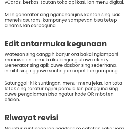
vCards, berkas, tautan toko aplikasi, lan menu digital.
Milih generator sing ngandhani jinis konten sing luas
menehi asuransi kampanye sampeyan bisa tetep
dinamis lan serbaguna.
Edit antarmuka kegunaan
Watesan sing canggih banjur ora bakal nglampahi
manawa antarmuka iku bingung utawa clunky.
Generator sing apik duwe dasbor sing sederhana,
intuitif sing nggawe suntingan cepet lan gampang.
Satunggal-klik suntingan, menu-menu jelas, lan tata
letak sing teratur ngijini pemula lan pangguna sing
duwe pengalaman bisa ngatur kode QR mboten
efisien.
Riwayat revisi
Nguntur suntingan lan ngadegake catetan saka versi