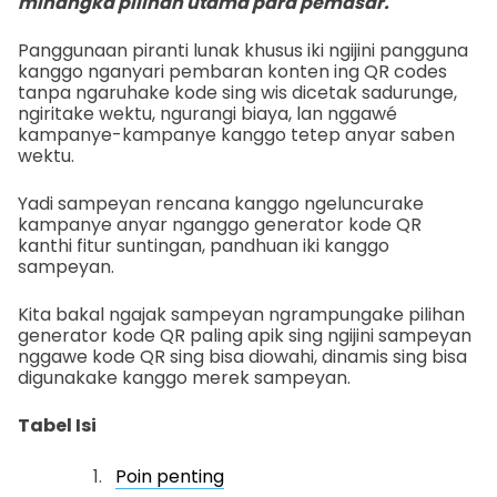
minangka pilihan utama para pemasar.
Panggunaan piranti lunak khusus iki ngijini pangguna
kanggo nganyari pembaran konten ing QR codes
tanpa ngaruhake kode sing wis dicetak sadurunge,
ngiritake wektu, ngurangi biaya, lan nggawé
kampanye-kampanye kanggo tetep anyar saben
wektu.
Yadi sampeyan rencana kanggo ngeluncurake
kampanye anyar nganggo generator kode QR
kanthi fitur suntingan, pandhuan iki kanggo
sampeyan.
Kita bakal ngajak sampeyan ngrampungake pilihan
generator kode QR paling apik sing ngijini sampeyan
nggawe kode QR sing bisa diowahi, dinamis sing bisa
digunakake kanggo merek sampeyan.
Tabel Isi
Poin penting